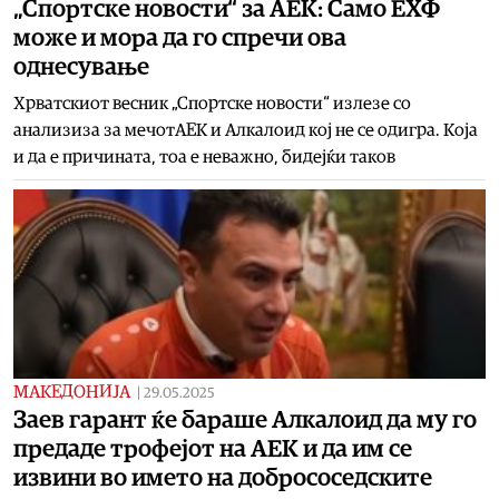
„Спортске новости“ за АЕК: Само ЕХФ
може и мора да го спречи oва
однесување
Хрватскиот весник „Спортске новости“ излезе со
анализиза за мечотАЕК и Алкалоид кој не се одигра. Која
и да е причината, тоа е неважно, бидејќи таков
МАКЕДОНИЈА
|
29.05.2025
Заев гарант ќе бараше Алкалоид да му го
предаде трофејот на АЕК и да им се
извини во името на добрососедските