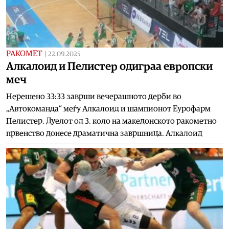
РАКОМЕТ
|
22.09.2025
Aлкалоид и Пелистер одиграа европски
меч
Нерешено 33:33 заврши вечерашното дерби во
„Автокоманда“ меѓу Алкалоид и шампионот Еурофарм
Пелистер. Дуелот од 3. коло на македонското ракометно
првенство донесе драматична завршница. Алкалоид