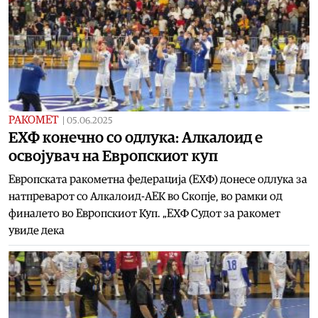
РАКОМЕТ
|
05.06.2025
ЕХФ конечно со одлука: Алкалоид е
освојувач на Европскиот куп
Европската ракометна федерација (ЕХФ) донесе одлука за
натпреварот со Алкалоид-АЕК во Скопје, во рамки од
финалето во Европскиот Куп. „ЕХФ Судот за ракомет
увиде дека