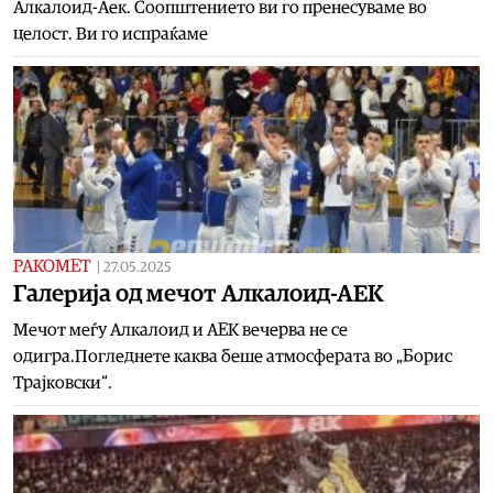
Алкалоид-Аек. Соопштението ви го пренесуваме во
целост. Ви го испраќаме
РАКОМЕТ
|
27.05.2025
Галерија од мечот Алкалоид-АЕК
Мечот меѓу Алкалоид и АЕК вечерва не се
одигра.Погледнете каква беше атмосферата во „Борис
Трајковски“.