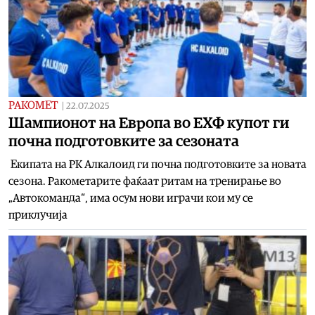
РАКОМЕТ
|
22.07.2025
Шампионот на Европа во ЕХФ купот ги
почна подготовките за сезоната
Екипата на РК Алкалоид ги почна подготовките за новата
сезона. Ракометарите фаќаат ритам на тренирање во
„Автокоманда“, има осум нови играчи кои му се
приклучија