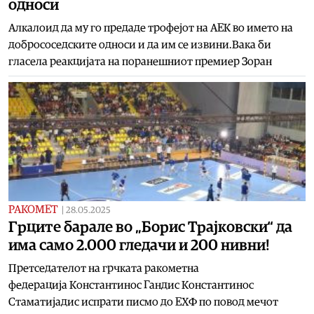
односи
Алкалоид да му го предаде трофејот на АЕК во името на
добрососедските односи и да им се извини.Вака би
гласела реакцијата на поранешниот премиер Зоран
РАКОМЕТ
|
28.05.2025
Грците барале во „Борис Трајковски“ да
има само 2.000 гледачи и 200 нивни!
Претседателот на грчката ракометна
федерација Константинос Гандис Константинос
Стаматијадис испрати писмо до ЕХФ по повод мечот