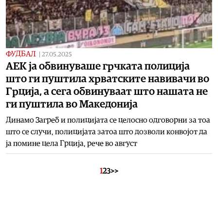
ФУДБАЛ
|
27.05.2025
AЕК ја обвинуваше грчката полиција
што ги пуштила хрватските навивачи во
Грција, a сега обвинуваат што нашата не
ги пуштила во Македонија
Динамо Загреб и полицијата се целосно одговорни за тоа
што се случи, полицијата затоа што дозволи конвојот да
ја помине цела Грција, рече во август
1
2
3
>>