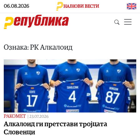
Skip to main content
06.08.2026
НАЈНОВИ ВЕСТИ
Ознака: РК Алкалоид
РАКОМЕТ
|
23.07.2026
Aлкалоид ги претстави тројцата
Словенци