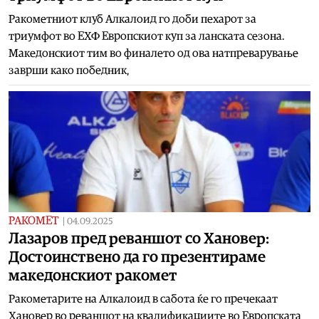
Ракометниот клуб Алкалоид го доби пехарот за
триумфот во ЕХФ Европскиот куп за ланската сезона.
Македонскиот тим во финалето од ова натпреварување
заврши како победник,
РАКОМЕТ
|
04.09.2025
Лазаров пред реваншот со Хановер:
Достоинствено да го презентираме
македонскиот ракомет
Ракометарите на Алкалоид в сабота ќе го пречекаат
Хановер во реваншот на квалификациите во Европската