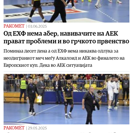
РАКОМЕТ
|
03.06.2025
Oд ЕХФ нема абер, навивачите на АЕК
прават проблеми и во грчкото првенство
Поминаа десет дена а од ЕХФ нема никаква одлука за
неодиграниот меч меѓу Алкалоид и АЕК во финалето на
Европскиот куп. Дека во АЕК ситуацијата
РАКОМЕТ
|
29.05.2025