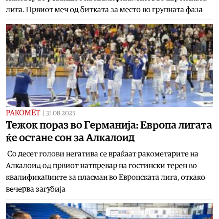
лига. Првиот меч од битката за место во групната фаза
РАКОМЕТ
|
31.08.2025
Тежок пораз во Германија: Европа лигата
ќе остане сон за Алкалоид
Со десет голови негатива се враќаат ракометарите на
Алкалоид од првиот натпревар на гостински терен во
квалификациите за пласман во Европската лига, откако
вечерва загубија