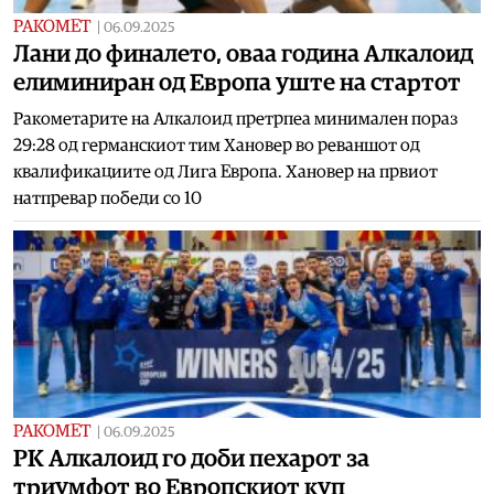
РАКОМЕТ
|
06.09.2025
Лани до финалето, оваа година Алкалоид
елиминиран од Европа уште на стартот
Ракометарите на Алкалоид претрпеа минимален пораз
29:28 од германскиот тим Хановер во реваншот од
квалификациите од Лига Европа. Хановер на првиот
натпревар победи со 10
РАКОМЕТ
|
06.09.2025
РК Алкалоид го доби пехарот за
триумфот во Европскиот куп