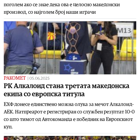
поголем ако се знае дека ова е целосно македонски
производ, со најголем број наши играчи
РАКОМЕТ
|
05.06.2025
РК Алкалоид стана третата македонска
екипа со европска титула
ЕХФ донесе едннствено можна олука за мечот Алкалоид-
АЕК. Натпреарот е регистриран со службен резултат 10-0
со што тимот од Автокоманда е победник на Европскиот
куп.