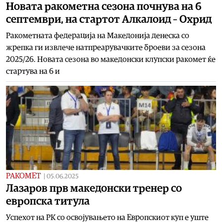
Новата ракометна сезона почнува на 6
септември, на стартот Алкалоид – Охрид
Ракометната федерација на Македонија денеска со
жрепка ги извлече натпреарувачките броеви за сезона
2025/26. Новата сезона во македонски клупски ракомет ќе
стартува на 6 и
РАКОМЕТ
|
05.06.2025
Лазаров прв македонски тренер со
европска титула
Успехот на РК со освојувањето на Европскиот куп е уште