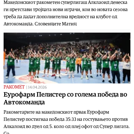
Македонскиот ракометен суперлигаш Алклаоид денеска
ги претстави тројцата нови играчи, кои во новата сезона
треба да дадат дополнителна вредност на клубот од
Автокоманда. Словенците Матиц
РАКОМЕТ
|
14.04.2026
Еурофарм Пелистер со голема победа во
Автокоманда
Ракометарите на македонскиот првак Еурофарм
Пелистер постигнаа победа 35:33 на гостувањето против
Алкалоид во дуел од 5. коло од плеј офот од Супер лигата.
Со