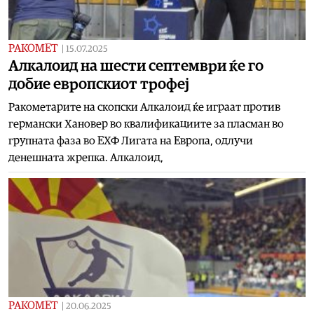
РАКОМЕТ
|
15.07.2025
Алкалоид на шести септември ќе го
добие европскиот трофеј
Ракометарите на скопски Алкалоид ќе играат против
германски Хановер во квалификациите за пласман во
групната фаза во ЕХФ Лигата на Европа, одлучи
денешната жрепка. Алкалоид,
РАКОМЕТ
|
20.06.2025