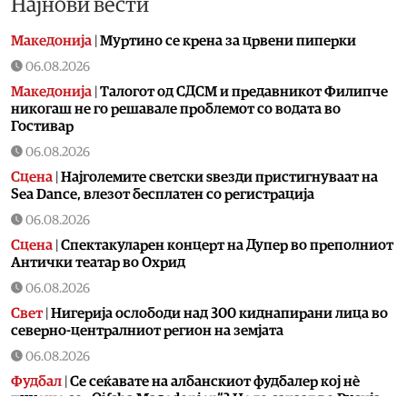
Најнови вести
Македонија
|
Mуртино се крена за црвени пиперки
06.08.2026
Македонија
|
Талогот од СДСМ и предавникот Филипче
никогаш не го решавале проблемот со водата во
Гостивар
06.08.2026
Сцена
|
Најголемите светски ѕвезди пристигнуваат на
Sea Dance, влезот бесплатен со регистрација
06.08.2026
Сцена
|
Спектакуларен концерт на Дупер во преполниот
Антички театар во Охрид
06.08.2026
Свет
|
Нигерија ослободи над 300 киднапирани лица во
северно-централниот регион на земјата
06.08.2026
Фудбал
|
Се сеќавате на албанскиот фудбалер кој нѐ
пцуеше со „Qifsha Maqedonien“? Не го сакаат во Русија