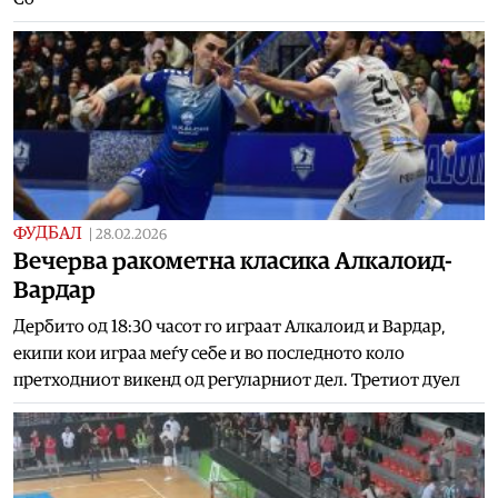
ФУДБАЛ
|
28.02.2026
Вечерва ракометна класика Алкалоид-
Вардар
Дербито од 18:30 часот го играат Алкалоид и Вардар,
екипи кои играа меѓу себе и во последното коло
претходниот викенд од регуларниот дел. Третиот дуел