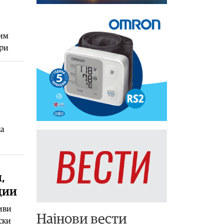
 им
ири
ша
,
ции
иви
Најнови вести
ски