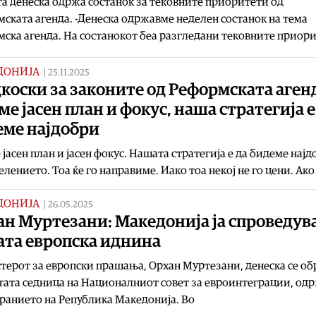
а денескa oдржа состанок за тековните приоритети од
ската агенда. -Денеска одржавме неделен состанок на тема
ска агенда. На состанокот беа разгледани тековните приор
ДОНИЈА
|
25.11.2025
оски за законите од Реформската аген
е јасен план и фокус, наша стратегија е
еме најдобри
јасен план и јасен фокус. Нашата стратегија е да бидеме нај
елението. Тоа ќе го направиме. Иако тоа некој не го цени. Ако
ДОНИЈА
|
26.05.2025
н Муртезани: Македонија ја спроведув
ата европска иднина
ерот за европски прашања, Орхан Муртезани, денеска се об
тата седница на Националниот совет за евроинтеграции, од
ранието на Република Македонија. Во