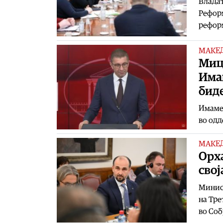
Владат
Реформ
реформ
МАКЕ
Мицк
Имам
бид
Имаме 
во одд
МАКЕ
Орха
свој
Минист
на Тре
во Соб