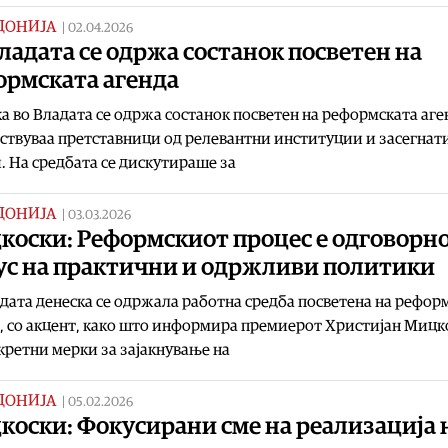
ДОНИЈА
|
02.04.2026
ладата се одржа состанок посветен на
ормската агенда
а во Владата се одржа состанок посветен на реформската аге
ествуваа претставници од релевантни институции и засегнат
. На средбата се дискутираше за
ДОНИЈА
|
03.03.2026
коски: Реформскиот процес е одговорно
ус на практични и одржливи политики
дата денеска се одржала работна средба посветена на рефор
, со акцент, како што информира премиерот Христијан Мицк
кретни мерки за зајакнување на
ДОНИЈА
|
05.02.2026
коски: Фокусирани сме на реализација 