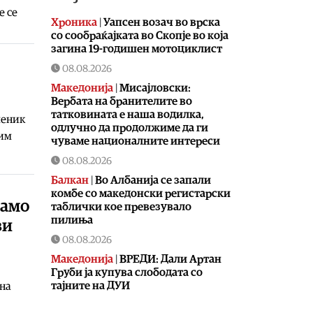
е се
Хроника
|
Уапсен возач во врска
со сообраќајката во Скопје во која
загина 19-годишен мотоциклист
08.08.2026
Македонија
|
Мисајловски:
Вербата на бранителите во
татковината е наша водилка,
меник
одлучно да продолжиме да ги
ким
чуваме националните интереси
08.08.2026
Балкан
|
Во Албанија се запали
комбе со македонски регистарски
само
таблички кое превезувало
пилиња
ви
08.08.2026
Македонија
|
ВРЕДИ: Дали Артан
Груби ја купува слободата со
тајните на ДУИ
 на
08.08.2026