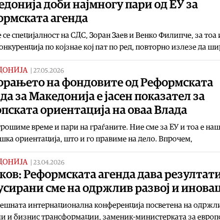
донија доби најмногу пари од ЕУ за
ормската агенда
 се специјалност на СДС, Зоран Заев и Венко Филипче, за тоа
онкуренција по којзнае кој пат по ред, повторно излезе да ш
ДОНИЈА
|
27.05.2026
орањето на фондовите од Реформската
да за Македонија е јасен показател за
пската ориентација на оваа Влада
трошиме време и пари на граѓаните. Ние сме за ЕУ и тоа е на
шка ориентација, што и го правиме на дело. Впрочем,
ДОНИЈА
|
23.04.2026
ков: Реформската агенда дава резултати
усирани сме на одржлив развој и инова
нешната интернационална конференција посветена на одржл
и и бизнис трансформации, заменик-министерката за европ