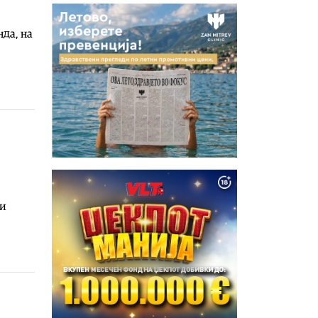
нда, на
ки