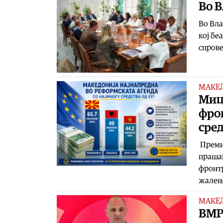
Во В
Во Вла
кој бе
спрове
МАКЕ
Миц
фро
сре
Премие
прашањ
фронтр
жалењ
МАКЕ
ВМР