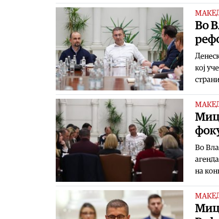
МАКЕ
Во В
реф
Денеск
кој уч
страни
МАКЕ
Миц
фок
Во Вла
агенда
на кон
МАКЕ
Миц