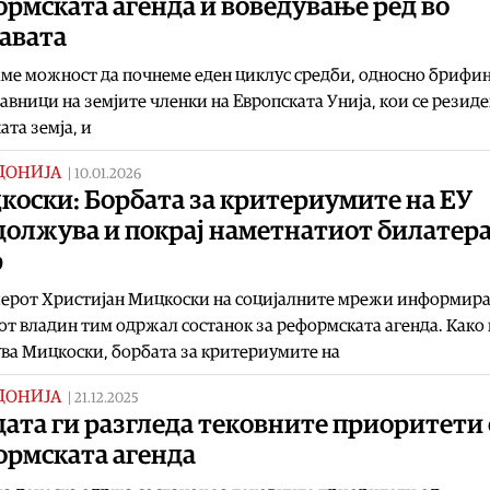
рмската агенда и воведување ред во
авата
ме можност да почнеме еден циклус средби, односно брифин
авници на земјите членки на Европската Унија, кои се резид
ата земја, и
ДОНИЈА
|
10.01.2026
коски: Борбата за критериумите на ЕУ
должува и покрај наметнатиот билатер
р
ерот Христијан Мицкоски на социјалните мрежи информира
јот владин тим одржал состанок за реформската агенда. Како
ва Мицкоски, борбата за критериумите на
ДОНИЈА
|
21.12.2025
ата ги разгледа тековните приоритети
ормската агенда