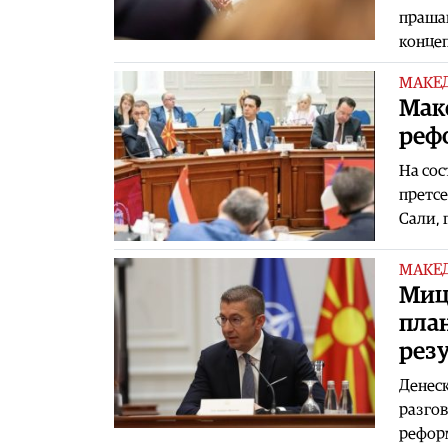
прашањ
конце
МАКЕ
Маке
реф
На сос
претсе
Сали, 
МАКЕ
Мицк
план
рез
Денеск
разгов
реформ