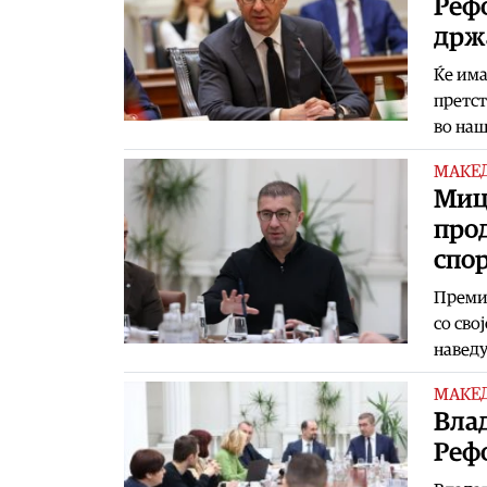
Рефо
држ
Ќе има
претст
во наш
МАКЕ
Миц
про
спо
Преми
со сво
наведу
МАКЕ
Влад
Реф