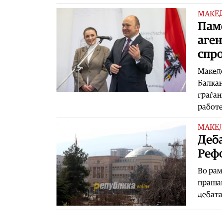
МАКЕ
Паме
аген
спр
Македо
Балкан
граѓан
работ
МАКЕ
Деба
Рефо
Во рам
прашањ
дебата