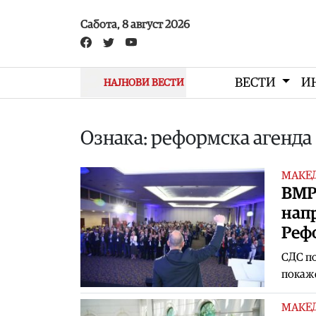
Skip to main content
Сабота, 8 август 2026
ВЕСТИ
И
НАЈНОВИ ВЕСТИ
Ознака: реформска агенда
МАКЕ
ВМР
напр
Рефо
СДС по
покаже
МАКЕ