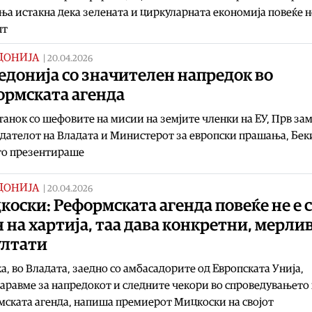
а истакна дека зелената и циркуларната економија повеќе н
пт
ДОНИЈА
|
20.04.2026
донија со значителен напредок во
ормската агенда
танок со шефовите на мисии на земјите членки на ЕУ, Прв за
дателот на Владата и Министерот за европски прашања, Бе
го презентираше
ДОНИЈА
|
20.04.2026
оски: Реформската агенда повеќе не е 
 на хартија, таа дава конкретни, мерли
ултати
а, во Владата, заедно со амбасадорите од Европската Унија,
аравме за напредокот и следните чекори во спроведувањето
ската агенда, напиша премиерот Мицкоски на својот