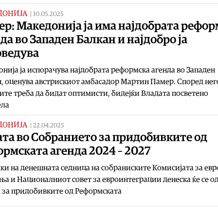
ДОНИЈА
|
10.05.2025
р: Македонија ја има најдобрата рефор
да во Западен Балкан и најдобро ја
оведува
нија ја испорачува најдобрата реформска агенда во Западен
, оценува австрискиот амбасадор Мартин Памер. Според нег
ите треба да бидат оптимисти, бидејќи Владата посветено
ела
ДОНИЈА
|
22.04.2025
та во Собранието за придобивките од
рмската агенда 2024 – 2027
ки на денешната седница на собраниските Комисијата за ев
а и Националниот совет за евроинтеграции денеска ќе се 
 за придобивките од Реформската