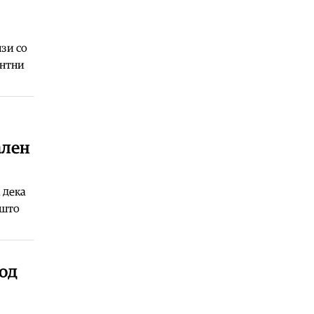
08.08.2026
Фудбал
|
Барселона го откажа
натпреварот во Мароко поради
зи со
„неизвесните околности“ во
ентни
регионот
08.08.2026
Македонија
|
25 години од заседата
кај Карпалак, убиени десет
припадници на Армијата
ален
08.08.2026
Македонија
|
Од породилиште до
училиште: Бројките уште пред
 дека
години ја најавија денешната
 што
криза со првачињата
08.08.2026
Кујнски тефтер
|
Ледено кафе со
сладолед: Совршена летна
 од
напивка која освежува и буди
08.08.2026