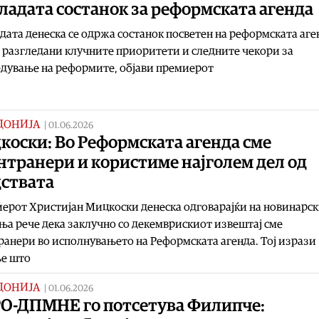
ладата состанок за реформската агенда
дата денеска се одржа состанок посветен на реформската аге
а разгледани клучните приоритети и следните чекори за
дување на реформите, објави премиерот
ДОНИЈА
|
01.06.2026
коски: Во Реформската агенда сме
нтранери и користиме наjголем дел од
дствата
рот Христијан Мицкоски денеска одговарајќи на новинарс
а рече дека заклучно со декемврискиот извештај сме
анери во исполнувањето на Реформската агенда. Тој изрази
е што
ДОНИЈА
|
01.06.2026
О-ДПМНЕ го потсетува Филипче: