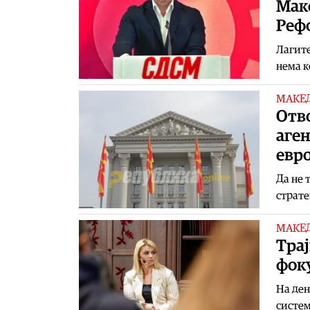
Маке
Реф
Лагите
нема к
МАКЕ
Отв
аген
евро
Да не 
страте
МАКЕ
Трај
фок
На де
систем