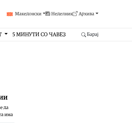
Македонски
Неделник
Архива
Т
5 МИНУТИ СО ЧАВЕЗ
Барај
ции
е да
та има