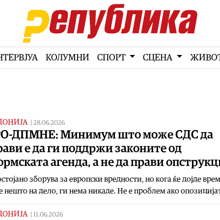
НТЕРВЈУА
КОЛУМНИ
СПОРТ
СЦЕНА
ЖИВО
ДОНИЈА
|
28.06.2026
О-ДПМНЕ: Минимум што може СДС да
ави е да ги поддржи законите од
рмската агенда, а не да прави опструк
стојано зборува за европски вредности, но кога ќе дојде врем
 нешто на дело, ги нема никаде. Не е проблем ако опозиција
ДОНИЈА
|
11.06.2026