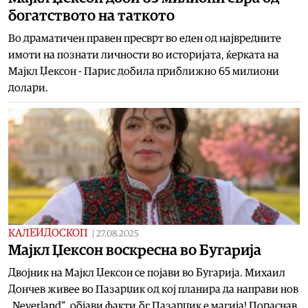
богатството на таткото
Во драматичен правен пресврт во еден од највредните
имоти на познати личности во историјата, ќерката на
Мајкл Џексон - Парис добила приближно 65 милиони
долари.
КАЛЕИДОСКОП
|
27.08.2025
Мајкл Џексон воскресна во Бугарија
Двојник на Мајкл Џексон се појави во Бугарија. Михаил
Дончев живее во Пазарџик од кој планира да направи нов
„Neverland“, објави факти.бг Пазарџик е магија! Пораснав