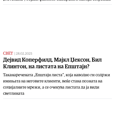
СВЕТ
|
28.02.2025
Дејвид Коперфилд, Мајкл Џексон, Бил
Клинтон, на листата на Епштајн?
Таканаречената „Епштајн листа“, која наводно ги содржи
имињата на неговите клиенти, веќе стана позната на
социјалните мрежи, а се очекува листата да ја види
светлината