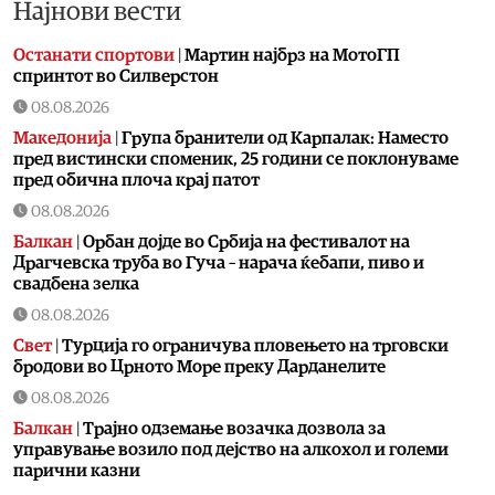
Најнови вести
Останати спортови
|
Мартин најбрз на МотоГП
спринтот во Силверстон
08.08.2026
Македонија
|
Група бранители од Карпалак: Наместо
пред вистински споменик, 25 години се поклонуваме
пред обична плоча крај патот
08.08.2026
Балкан
|
Орбан дојде во Србија на фестивалот на
Драгчевска труба во Гуча – нарача ќебапи, пиво и
свадбена зелка
08.08.2026
Свет
|
Турција го ограничува пловењето на трговски
бродови во Црното Море преку Дарданелите
08.08.2026
Балкан
|
Трајно одземање возачка дозвола за
управување возило под дејство на алкохол и големи
парични казни