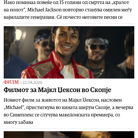
Иако поминаа повеќе од 15 години од смртта на „кралот
на попот“, Michael Jackson повторно станува омилен меѓу
најмладите генерации. Сѐ почесто неговите песни се
ФИЛМ
|
22.04.2026
Филмот за Мајкл Џексон во Скопје
Новиот филм за животот на Мајкл Џексон, насловен
„Michael“, пристигнува во кината ширум Скопје, а вечерва
во Синеплекс се случува македонската премиера, со
многу забава