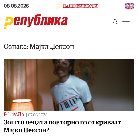
Skip to main content
08.08.2026
НАЈНОВИ ВЕСТИ
Ознака: Мајкл Џексон
ЕСТРАДА
|
07.06.2026
Зошто децата повторно го откриваат
Мајкл Џексон?