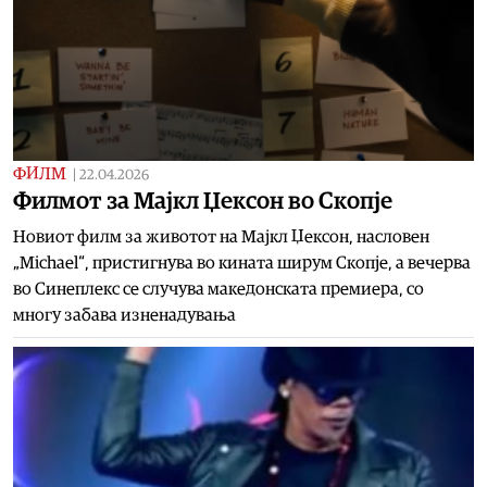
ФИЛМ
|
22.04.2026
Филмот за Мајкл Џексон во Скопје
Новиот филм за животот на Мајкл Џексон, насловен
„Michael“, пристигнува во кината ширум Скопје, а вечерва
во Синеплекс се случува македонската премиера, со
многу забава изненадувања