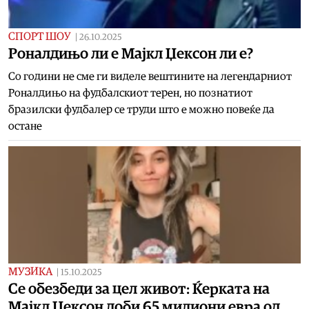
СПОРТ ШОУ
|
26.10.2025
Роналдињо ли е Мајкл Џексон ли е?
Со години не сме ги виделе вештините на легендарниот
Роналдињо на фудбалскиот терен, но познатиот
бразилски фудбалер се труди што е можно повеќе да
остане
МУЗИКА
|
15.10.2025
Се обезбеди за цел живот: Ќерката на
Мајкл Џексон доби 65 милиони евра од