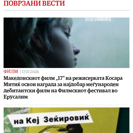
ПОВРЗАНИ ВЕСТИ
ФИЛМ
|
17.07.2026
Македонскиот филм „17“ на режисерката Косара
Митиќ освои награда за најдобар меѓународен
дебитантски филм на Филмскиот фестивал во
Ерусалим