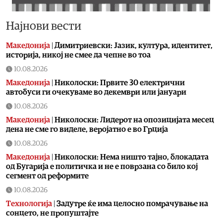
Најнови вести
Македонија
|
Димитриевски: Јазик, култура, идентитет,
историја, никој не смее да чепне во тоа
10.08.2026
Македонија
|
Николоски: Првите 30 електрични
автобуси ги очекуваме во декември или јануари
10.08.2026
Македонија
|
Николоски: Лидерот на опозицијата месец
дена не сме го виделе, веројатно е во Грција
10.08.2026
Македонија
|
Николоски: Нема ништо тајно, блокадата
од Бугарија е политичка и не е поврзана со било кој
сегмент од реформите
10.08.2026
Технологија
|
Задутре ќе има целосно помрачување на
сонцето, не пропуштајте