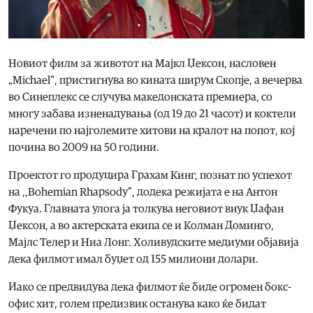
Новиот филм за животот на Мајкл Џексон, насловен
„Michael“, пристигнува во кината ширум Скопје, а вечерва
во Синеплекс се случува македонската премиера, со
многу забава изненадувања (од 19 до 21 часот) и коктели
наречени по најголемите хитови на кралот на попот, кој
почина во 2009 на 50 години.
Проектот го продуцира Грахам Кинг, познат по успехот
на ,,Bohemian Rhapsody”, додека режијата е на Антон
Фукуа. Главната улога ја толкува неговиот внук Џафан
Џексон, а во актерската екипа се и Колман Доминго,
Мајлс Телер и Ниа Лонг. Холивудските медиуми објавија
дека филмот имал буџет од 155 милиони долари.
Иако се предвидува дека филмот ќе биде огромен бокс-
офис хит, голем предизвик останува како ќе бидат