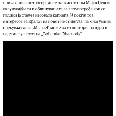
прикажани контроверзиите од животот на Мајкл Џексон,
вклучувајќи ги и обвинувањата за злоупотреба кои со
години ја следеа неговата кариера. И покрај тоа,
интересот за Кралот на попот не стивнува, па многумина
очекуваат дека „Michael“ може да го повтори, па дури и
надмине успехот на ,,Bohemian Rhapsody”.