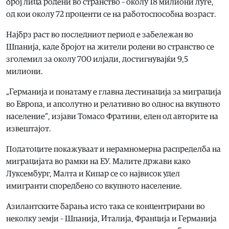
број лица родени во странство – околу 18 милиони луѓе,
од кои околу 72 проценти се на работоспособна возраст.
Најбрз раст во последниот период е забележан во
Шпанија, каде бројот на жители родени во странство се
зголемил за околу 700 илјади, достигнувајќи 9,5
милиони.
„Германија и понатаму е главна дестинација за миграција
во Европа, и апсолутно и релативно во однос на вкупното
население“, изјави Томасо Фратини, еден од авторите на
извештајот.
Податоците покажуваат и нерамномерна распределба на
миграцијата во рамки на ЕУ. Малите држави како
Луксембург, Малта и Кипар се со највисок удел
имигранти споредбено со вкупното население.
Азилантските барања исто така се концентрирани во
неколку земји – Шпанија, Италија, Франција и Германија