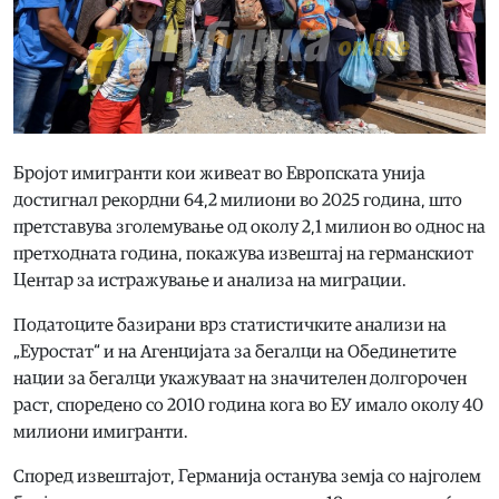
Бројот имигранти кои живеат во Европската унија
достигнал рекордни 64,2 милиони во 2025 година, што
претставува зголемување од околу 2,1 милион во однос на
претходната година, покажува извештај на германскиот
Центар за истражување и анализа на миграции.
Податоците базирани врз статистичките анализи на
„Еуростат“ и на Агенцијата за бегалци на Обединетите
нации за бегалци укажуваат на значителен долгорочен
раст, споредено со 2010 година кога во ЕУ имало околу 40
милиони имигранти.
Според извештајот, Германија останува земја со најголем