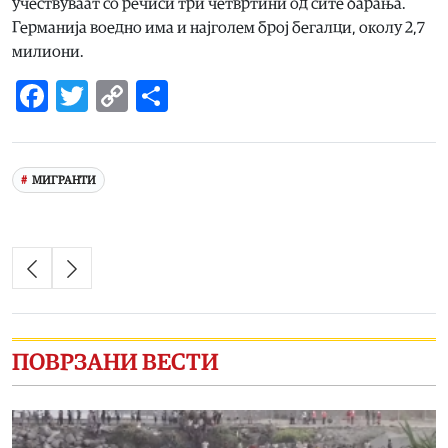
учествуваат со речиси три четвртини од сите барања.
Германија воедно има и најголем број бегалци, околу 2,7
милиони.
Facebook
Twitter
Copy
Share
Link
МИГРАНТИ
ПОВРЗАНИ ВЕСТИ