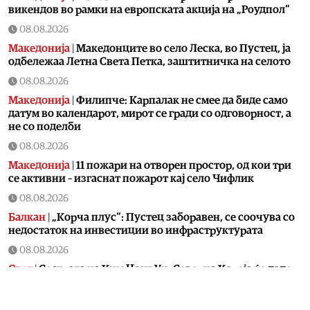
викендов во рамки на европската акција на „Роудпол“
08.08.2026
Македонија
|
Македонците во село Леска, во Пустец, ја
одбележаа Летна Света Петка, заштитничка на селото
08.08.2026
Македонија
|
Филипче: Карпалак не смее да биде само
датум во календарот, мирот се гради со одговорност, а
не со поделби
08.08.2026
Македонија
|
11 пожари на отворен простор, од кои три
се активни – изгаснат пожарот кај село Чифлик
08.08.2026
Балкан
|
„Корча плус“: Пустец заборавен, се соочува со
недостаток на инвестиции во инфраструктурата
08.08.2026
Свет
|
Сестрата на Ким Џонг Ун: Cеверна Кореја ќе даде
соодветен одговор на милитаризацијата на Јапонија
08.08.2026