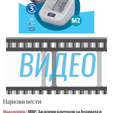
Најнови вести
Македонија
|
МВР: Засилени контроли за брзината и