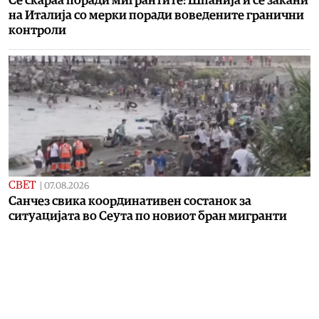
Се скараа поради мигрантите: Шпанија ѝ се закани
на Италија со мерки поради воведените гранични
контроли
СВЕТ
|
07.08.2026
Санчез свика координативен состанок за
ситуацијата во Сеута по новиот бран мигранти