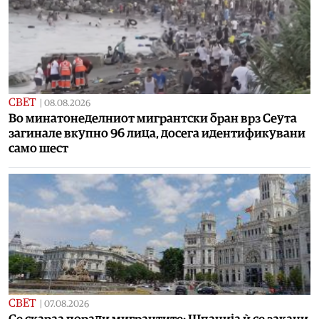
СВЕТ
|
08.08.2026
Во минатонеделниот мигрантски бран врз Сеута
загинале вкупно 96 лица, досега идентификувани
само шест
СВЕТ
|
07.08.2026