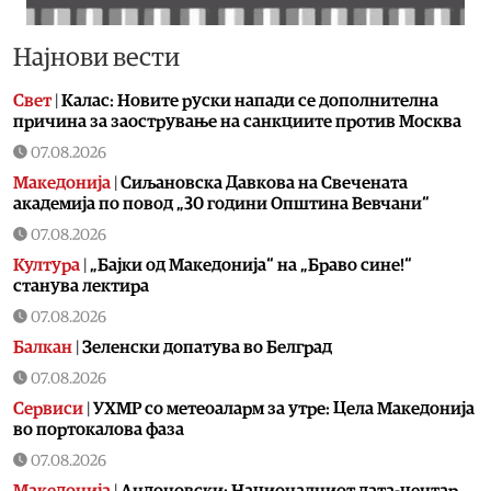
Најнови вести
Свет
|
Калас: Новите руски напади се дополнителна
причина за заострување на санкциите против Москва
07.08.2026
Македонија
|
Сиљановска Давкова на Свечената
академија по повод „30 години Општина Вевчани“
07.08.2026
Култура
|
„Бајки од Македонија“ на „Браво сине!“
станува лектира
07.08.2026
Балкан
|
Зеленски допатува во Белград
07.08.2026
Сервиси
|
УХМР со метеоаларм за утре: Цела Македонија
во портокалова фаза
07.08.2026
Македонија
|
Андоновски: Националниот дата-центар