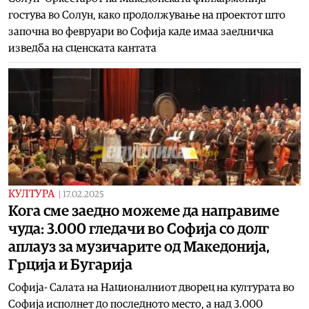
гостува во Солун, како продолжување на проектот што
започна во февруари во Софија каде имаа заедничка
изведба на сценската кантата
КУЛТУРА
|
17.02.2025
Кога сме заедно можеме да направиме
чуда: 3.000 гледачи во Софија со долг
аплауз за музичарите од Македонија,
Грција и Бугарија
Софија- Салата на Националниот дворец на културата во
Софија исполнет до последното место, а над 3.000