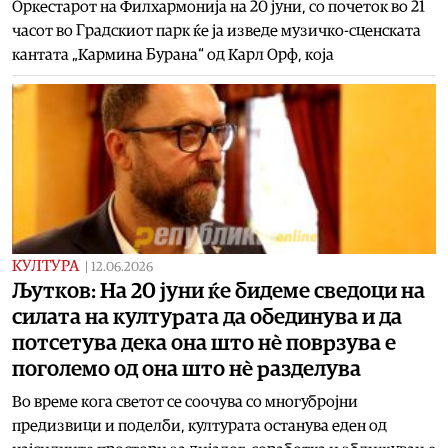
Оркестарот на Филхармонија на 20 јуни, со почеток во 21
часот во Градскиот парк ќе ја изведе музичко-сценската
кантата „Кармина Бурана“ од Карл Орф, која
КУЛТУРА
|
12.06.2026
Љутков: На 20 јуни ќе бидеме сведоци на
силата на културата да обединува и да
потсетува дека она што нè поврзува е
поголемо од она што нè разделува
Во време кога светот се соочува со многубројни
предизвици и поделби, културата останува еден од