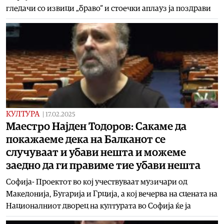
гледачи со извици „браво“ и стоечки аплауз ја поздрави
КУЛТУРА
|
17.02.2025
Маестро Најден Тодоров: Сакаме да
покажаеме дека на Балканот се
случуваат и убави нешта и можеме
заедно да ги правиме тие убави нешта
Софија- Проектот во кој учествуваат музичари од
Македонија, Бугарија и Грција, а кој вечерва на сцената на
Националниот дворец на културата во Софија ќе ја