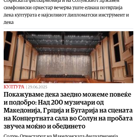
Софиската филхармонија и на Солунскиот државен
симфониски оркестар вечерва уште еднаш потврдија
дека културата е најсилниот дипломатски инструмент и
дека
КУЛТУРА
|
29.06.2025
Покажуваме дека заедно можеме повеќе
и подобро: Над 200 музичари од
Македонија, Грција и Бугарија на сцената
на Концертната сала во Солун на пробата
звучеа моќно и обединето
Солун- Оркестарот на Македонската филхармонија