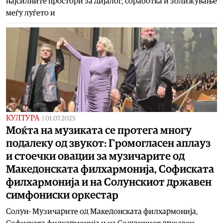
најсилните простори за дијалог, соработка и зближување
меѓу луѓето и
КУЛТУРА
|
01.07.2025
Моќта на музиката се протега многу
подалеку од звукот: Громогласен аплауз
и стоечки овации за музичарите од
Македонската филхармонија, Софиската
филхармонија и на Солунскиот државен
симфониски оркестар
Солун- Музичарите од Македонската филхармонија,