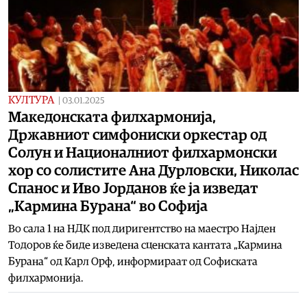
КУЛТУРА
|
03.01.2025
Македонската филхармонија,
Државниот симфониски оркестар од
Солун и Националниот филхармонски
хор со солистите Ана Дурловски, Николас
Спанос и Иво Јорданов ќе ја изведат
„Кармина Бурана“ во Софија
Во сала 1 на НДК под диригентство на маестро Најден
Тодоров ќе биде изведена сценската кантата „Кармина
Бурана“ од Карл Орф, информираат од Софиската
филхармонија.