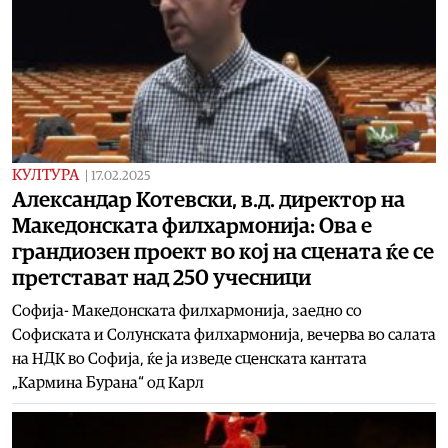
КУЛТУРА
|
17.02.2025
Александар Котевски, в.д. директор на
Македонската филхармонија: Ова е
грандиозен проект во кој на сцената ќе се
претстават над 250 учесници
Софија- Македонската филхармонија, заедно со
Софиската и Солунската филхармонија, вечерва во салата
на НДК во Софија, ќе ја изведе сценската кантата
„Кармина Бурана“ од Карл