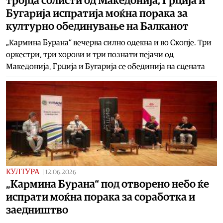
тројца солисти од Македонија, Грција и
Бугарија испратија моќна порака за
културно обединување на Балканот
„Кармина Бурана“ вечерва силно одекна и во Скопје. Три
оркестри, три хорови и три познати пејачи од
Македонија, Грција и Бугарија се обединија на сцената
КУЛТУРА
|
12.06.2026
„Кармина Бурана“ под отворено небо ќе
испрати моќна порака за соработка и
заедништво