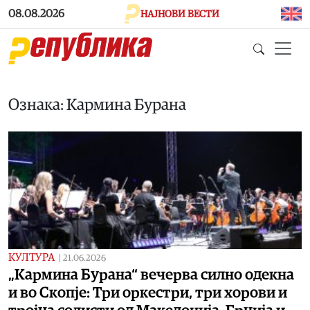
Skip to main content
08.08.2026
НАЈНОВИ ВЕСТИ
Ознака: Кармина Бурана
КУЛТУРА
|
21.06.2026
„Кармина Бурана“ вечерва силно одекна
и во Скопје: Три оркестри, три хорови и