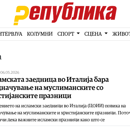
НТЕРВЈУА
КОЛУМНИ
СПОРТ
СЦЕНА
ЖИВО
а
|
06.05.2026
мската заедница во Италија бара
дначување на муслиманските со
стијанските празници
нието на исламски заедници во Италија (ЦОИИ) повика на
чување на муслиманските и христијанските празници. Пото
ачи дека важните исламски празници како што се