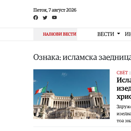
Skip to main content
Петок, 7 август 2026
ВЕСТИ
И
НАЈНОВИ ВЕСТИ
Ознака: исламска заедниц
СВЕТ
Исла
изе
хри
Здруже
изедна
тоа зн