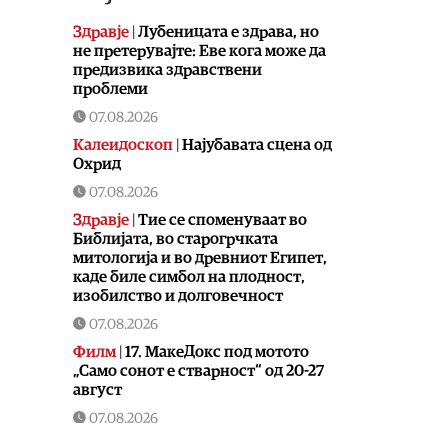
Здравје
|
Лубеницата е здрава, но
не претерувајте: Еве кога може да
предизвика здравствени
проблеми
07.08.2026
Калеидоскоп
|
Најубавата сцена од
Охрид
07.08.2026
Здравје
|
Тие се споменуваат во
Библијата, во старогрчката
митологија и во древниот Египет,
каде биле симбол на плодност,
изобилство и долговечност
07.08.2026
Филм
|
17. МакеДокс под мотото
„Само сонот е стварност“ од 20-27
август
07.08.2026
Македонија
|
ЦУК: До 18 часот