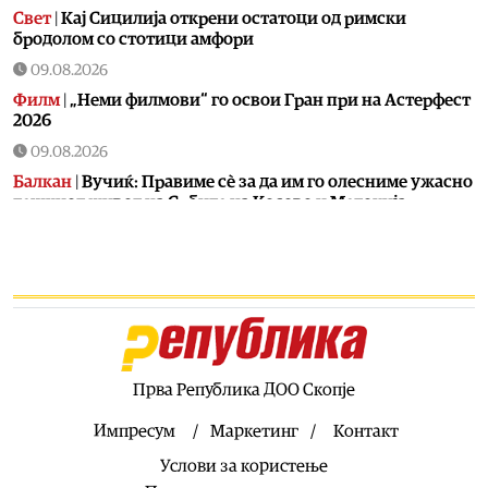
Свет
|
Кај Сицилија открени остатоци од римски
бродолом со стотици амфори
09.08.2026
Филм
|
„Неми филмови“ го освои Гран при на Астерфест
2026
09.08.2026
Балкан
|
Вучиќ: Правиме сè за да им го олесниме ужасно
тешкиот живот на Србите на Косово и Метохија
09.08.2026
Балкан
|
Дронот што експлодираше во Бугарија е
украински- Украинскиот амбасадор повикан во
бугарското МНР на разговор
09.08.2026
Балкан
|
Протестите во Албанија влегоа во 70-ти ден
Прва Република ДОО Скопје
09.08.2026
Сервиси
|
На граничните премини Табановце, Пелинце
Импресум
Маркетинг
Контакт
и Богородица зголемена фреквенција на возила, се чека
Услови за користење
и по повеќе од еден час