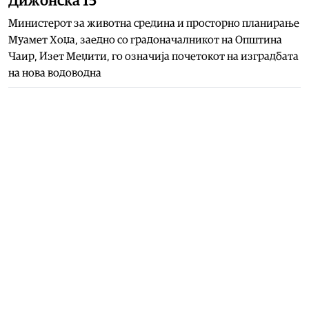
Дижонска 15
Министерот за животна средина и просторно планирање
Муамет Хоџа, заедно со градоначалникот на Општина
Чаир, Изет Меџити, го означија почетокот на изградбата
на нова водоводна