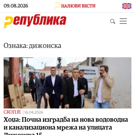
Skip to main content
09.08.2026
НАЈНОВИ ВЕСТИ
Ознака: дижонска
СКОПЈЕ
|
16.04.2026
Хоџа: Почна изградба на нова водоводна
и канализациона мрежа на улицата