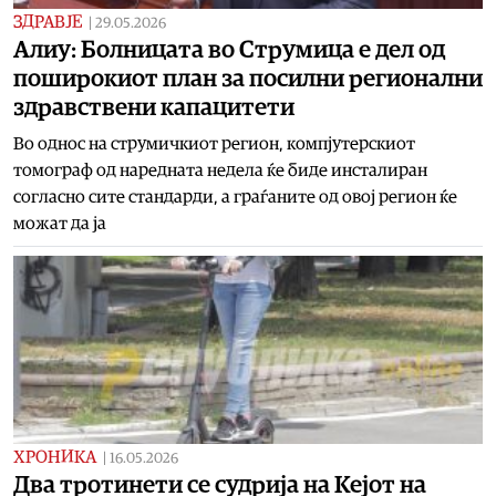
ЗДРАВЈЕ
|
29.05.2026
Алиу: Болницата во Струмица е дел од
поширокиот план за посилни регионални
здравствени капацитети
Во однос на струмичкиот регион, компјутерскиот
томограф од наредната недела ќе биде инсталиран
согласно сите стандарди, а граѓаните од овој регион ќе
можат да ја
ХРОНИКА
|
16.05.2026
Два тротинети се судрија на Кејот на