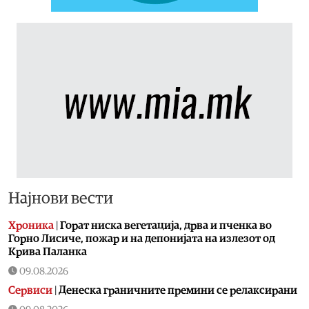
Најнови вести
Хроника
|
Горат ниска вегетација, дрва и пченка во
Горно Лисиче, пожар и на депонијата на излезот од
Крива Паланка
09.08.2026
Сервиси
|
Денеска граничните премини се релаксирани