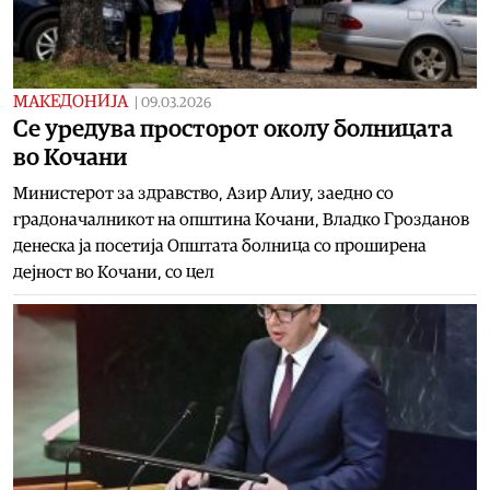
МАКЕДОНИЈА
|
09.03.2026
Се уредува просторот околу болницата
во Кочани
Министерот за здравство, Азир Алиу, заедно со
градоначалникот на општина Кочани, Владко Грозданов
денеска ја посетија Општата болница со проширена
дејност во Кочани, со цел