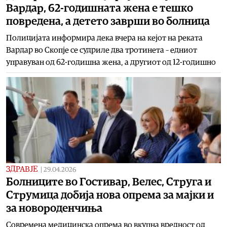
Вардар, 62-годишната жена е тешко
повредена, а детето заврши во болница
Полицијата информира дека вчера на кејот на реката
Вардар во Скопје се судриле два тротинета – едниот
управуван од 62-годишна жена, а другиот од 12-годишно
ЗДРАВЈЕ
|
29.04.2026
Болниците во Гостивар, Велес, Струга и
Струмица добија нова опрема за мајки и
за новороденчиња
Современа медицинска опрема во вкупна вредност од