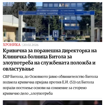
ХРОНИКА
|
20.02.2026
Кривична за поранешна директорка на
Клиничка болница Битола за
злоупотреба на службената положба и
овластување
СВР Битола, до Основното јавно обвинителство Битола
поднела кривична пријава против Е.И. (53) од Битола
поради постоење основи на сомнение за сторено
кривично дело „злоупотреба