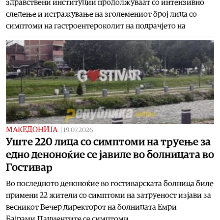
здравствени институции продолжуваат со интензивно
следење и истражување на зголемениот број лица со
симптоми на гастроентероколит на подрачјето на
МАКЕДОНИЈА
|
19.07.2026
Уште 220 лица со симптоми на труење за
едно деноноќие се јавиле во болницата во
Гостивар
Во последното деноноќие во гостиварската болница биле
примени 22 жители со симптоми на затруеност изјави за
весникот Вечер директорот на болницата Емри
Бајрами.Пациентите се симптоми