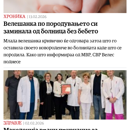
ХРОНИКА
|
13.02.2026
Велешанка по породувањето си
заминала од болница без бебето
Млада велешанка кривично ќе одговара затоа што го
оставила своето новороденче во болницата каде што се
породила. Како што информираа од МВР, СВР Велес
поднесе
ЗДРАВЈЕ
|
02.02.2026