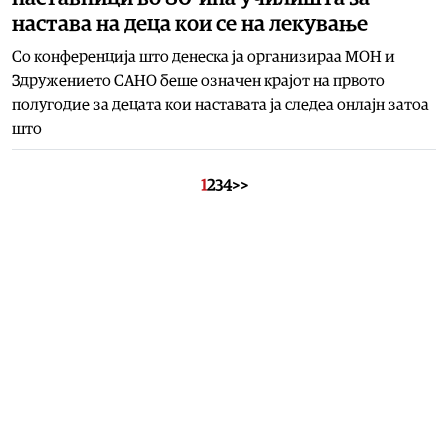
настава на деца кои се на лекување
Со конференција што денеска ја организираа МОН и
Здружението САНО беше означен крајот на првото
полугодие за децата кои наставата ја следеа онлајн затоа
што
1
2
3
4
>>