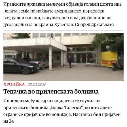
Иранските државни медиуми објавија големи штети низ
целата земја по ноќните американско-израелски
воздушни напади, вклучително и на две болници во
југозападната покраина Хузестан. Според државната
ХРОНИКА
|
25.02.2026
Тепачка во прилепската болница
Инцидент меѓу лекар и пациентка се случил во
прилепската болница „Борка Талески“, по што двете
страни се пријавиле во полиција. Настанот бил пријавен
на 24