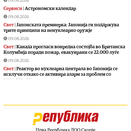
09.08.2026
Сервиси
|
Астрономски календар
09.08.2026
Свет
|
Јапонската премиерка: Јапонија ги поддржува
трите принципи на ненуклеарно оружје
09.08.2026
Свет
|
Канада прогласи вонредна состојба во Британска
Колумбија поради пожар, евакуирани се 22.000 луѓе
09.08.2026
Свет
|
Реактор во нуклеарна централа во Јапонија се
исклучи откако се активира аларм за проблем со
генераторот
09.08.2026
Калеидоскоп
|
Календар на МПЦ: Пренос на моштите на
свети Климент Охридски
09.08.2026
Македонија
|
На денешен ден е роден Панко Брашнаров:
Учител, револуционер, илинденец, партизан,
затвореник на Голи Оток
Прва Република ДОО Скопје