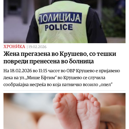
ХРОНИКА
|
19.02.2026
Жена прегазена во Крушево, со тешки
повреди пренесена во болница
На 18.02.2026 во 11:15 часот во ОВР Крушево е пријавено
дека на ул.„Мише Ефтим“ во Крушево се случила
сообраќајна несреќа во која патничко возило „опел”