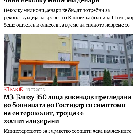
чини неколку милиони денари
Неколку милиони денари ќе бидат потребни за
реконструкција на кровот на Клиничка болница Штип, кој
беше оштетен и однесен за време на силното невреме со
ЗДРАВЈЕ
|
19.07.2026
МЗ: Близу 350 лица викендов прегледани
во болницата во Гостивар со симптоми
на ентероколит, тројца се
хоспитализирани
Министерството за здравство соопшти дека надлежните