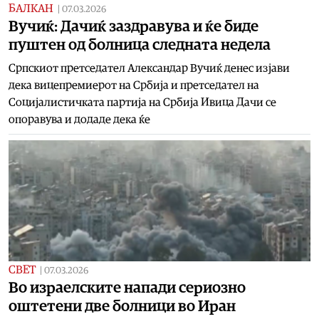
БАЛКАН
|
07.03.2026
Вучиќ: Дачиќ заздравува и ќе биде
пуштен од болница следната недела
Српскиот претседател Александар Вучиќ денес изјави
дека вицепремиерот на Србија и претседател на
Социјалистичката партија на Србија Ивица Дачи се
опоравува и додаде дека ќе
СВЕТ
|
07.03.2026
Во израелските напади сериозно
оштетени две болници во Иран