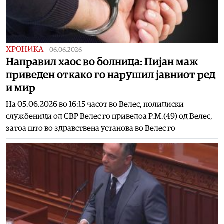
ХРОНИКА
|
06.06.2026
Направил хаос во болница: Пијан маж
приведен откако го нарушил јавниот ред
и мир
На 05.06.2026 во 16:15 часот во Велес, полициски
службеници од СВР Велес го приведоа Р.М.(49) од Велес,
затоа што во здравствена установа во Велес го