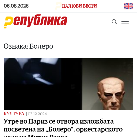
Skip to main content
06.08.2026
НАЈНОВИ ВЕСТИ
Ознака: Болеро
КУЛТУРА
|
02.12.2024
Утре во Париз се отвора изложбата
посветена на „Болеро“, оркестарското