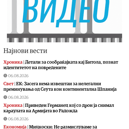
Најнови вести
Хроника
|
Детали за сообраќајката кај Битола, познат
идентитетот на повредените
06.08.2026
Свет
|
ЕК: Засега нема извештаи за нелегални
преминувања од Сеута кон континентална Шпанија
06.08.2026
Хроника
|
Приведен Германец кој со дрон ја снимал
караулата на Армијата во Радожда
06.08.2026
Економија
|
Мицкоски: Не размислуваме за