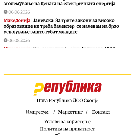
зголемување на цената на електричната енергија
06.08.2026
Македонија
|
Јаневска: За трите закони за високо
образование не треба бадентер, се надевам на брзо
усвојување зашто губат младите
06.08.2026
Македонија
|
Поразителни бројки: Годинава 4900
помалку запишани првачиња од лани
06.08.2026
Економија
|
Колку навистина вредат парите во
Македонија: Ниските цени ја зголемуваат куповната
моќ, но не и животниот стандард
06.08.2026
Хроника
|
Од вчера се трага по 11-годишно дете од
Прва Република ДОО Скопје
Долнени
Импресум
Маркетинг
Контакт
06.08.2026
Услови за користење
Македонија
|
На Бујар Османи сега му пречи што на
аеродромот во Скопје не пишува на албански јазик
Политика на приватност