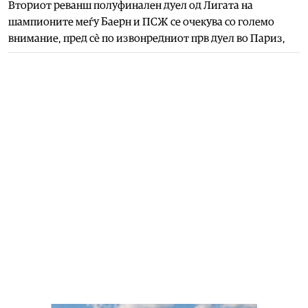
Вториот реванш полуфинален дуел од Лигата на
шампионите меѓу Баерн и ПСЖ се очекува со големо
внимание, пред сè по извонредниот прв дуел во Париз,