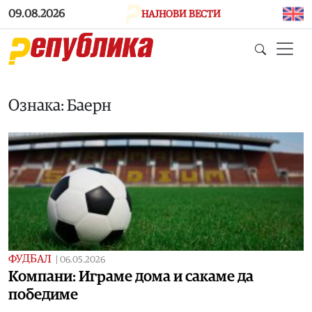
Skip to main content
09.08.2026
НАЈНОВИ ВЕСТИ
Ознака: Баерн
ФУДБАЛ
|
06.05.2026
Компани: Играме дома и сакаме да
победиме