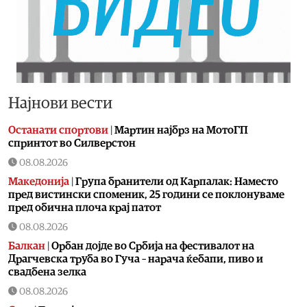
Најнови вести
Останати спортови
|
Мартин најбрз на МотоГП
спринтот во Силверстон
08.08.2026
Македонија
|
Група бранители од Карпалак: Наместо
пред вистински споменик, 25 години се поклонуваме
пред обична плоча крај патот
08.08.2026
Балкан
|
Орбан дојде во Србија на фестивалот на
Драгчевска труба во Гуча – нарача ќебапи, пиво и
свадбена зелка
08.08.2026