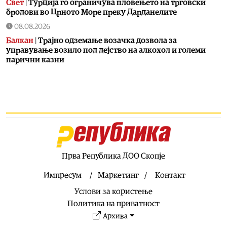
Свет
|
Турција го ограничува пловењето на трговски
бродови во Црното Море преку Дарданелите
08.08.2026
Балкан
|
Трајно одземање возачка дозвола за
управување возило под дејство на алкохол и големи
парични казни
08.08.2026
Свет
|
Повеќе од 178.000 мигранти во последните
неколку месеци ја напуштија Јужна Африка
08.08.2026
Свет
|
Иран: Отворањето на Ормутскиот Теснец зависи
од САД
08.08.2026
Прва Република ДОО Скопје
Останати спортови
|
Катерина Ацевска светска
вицешампионка во џиу-џицу
Импресум
Маркетинг
Контакт
08.08.2026
Услови за користење
Патувања
|
Матера – градот од камен кој како феникс се
Политика на приватност
издигнал од пепелта на срамот, бедата и заборавот
Архива
08.08.2026