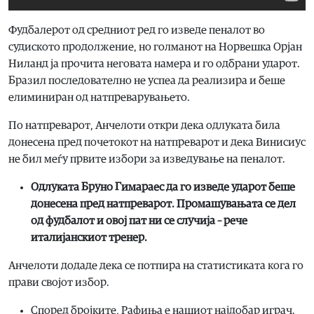
Фудбалерот од средниот ред го изведе пеналот во
судиското продолжение, но голманот на Норвешка Орјан
Ниланд ја прочита неговата намера и го одбрани ударот.
Бразил последователно не успеа да реализира и беше
елиминиран од натпреварувањето.
По натпреварот, Анчелоти откри дека одлуката била
донесена пред почетокот на натпреварот и дека Винисиус
не бил меѓу првите избори за изведување на пеналот.
Одлуката Бруно Гимараес да го изведе ударот бeше
донесена пред натпреварот. Промашувањата се дел
од фудбалот и овој пат ни се случија – рече
италијанскиот тренер.
Анчелоти додаде дека се потпира на статистиката кога го
прави својот избор.
Според бројките, Рафиња е нашиот најдобар играч.