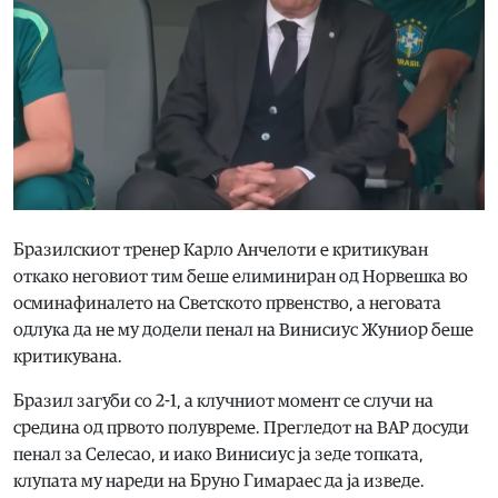
Бразилскиот тренер Карло Анчелоти е критикуван
откако неговиот тим беше елиминиран од Норвешка во
осминафиналето на Светското првенство, а неговата
одлука да не му додели пенал на Винисиус Жуниор беше
критикувана.
Бразил загуби со 2-1, а клучниот момент се случи на
средина од првото полувреме. Прегледот на ВАР досуди
пенал за Селесао, и иако Винисиус ја зеде топката,
клупата му нареди на Бруно Гимараес да ја изведе.