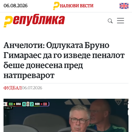
Skip to main content
06.08.2026
НАЈНОВИ ВЕСТИ
Анчелоти: Одлуката Бруно
Гимараес да го изведе пеналот
бeше донесена пред
натпреварот
ФУДБАЛ
06.07.2026