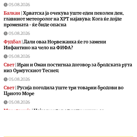
05.08.2026
Балкан
|
Хрватска ја очекува уште еден пеколен ден,
главниот метеоролог на ХРТ најавува: Кога ќе дојде
промената – ќе биде опасна
05.08.2026
Фудбал
|
Дали оваа Норвежанка ќе го замени
Инфантино на чело на ФИФА?
05.08.2026
Свет
|
Иран и Оман постигнаа договор за бродската рута
низ Ормутскиот Теснец
05.08.2026
Свет
|
Русија погодила уште три товарни бродови во
Црното Море
05.08.2026
Македонија
|
Најголем дел од пациентите сo
западнонилска треска се од скопскиот регион и Велес
05.08.2026
Хроника
|
Ангелов: Спречена катастрофа во Виничко,