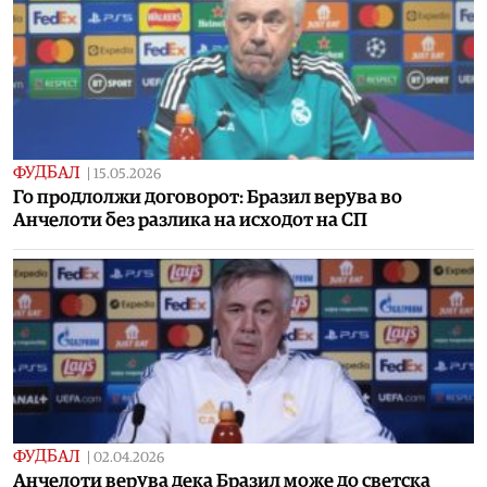
ФУДБАЛ
|
15.05.2026
Го продлолжи договорот: Бразил верува во
Анчелоти без разлика на исходот на СП
ФУДБАЛ
|
02.04.2026
Анчелоти верува дека Бразил може до светска