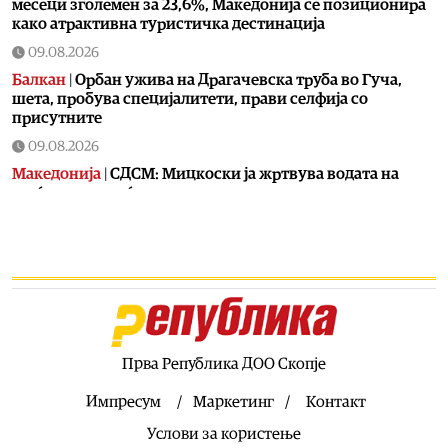
месеци зголемен за 23,6%, Македонија се позиционира
како атрактивна туристичка дестинација
09.08.2026
Балкан
|
Орбан ужива на Драгачевска труба во Гуча,
шета, пробува специјалитети, прави селфија со
присутните
09.08.2026
Македонија
|
СДСМ: Мицкоски ја жртвува водата на
граѓаните за туѓи дата центри
09.08.2026
Македонија
|
Во случајот во Ново Село не се
инволвирани деца, туку возрасни луѓе на Заев, осудени
насилници и наркомани
09.08.2026
Македонија
|
СДСМ: Повеќе од четири недели Гостивар е
без чиста вода, а нема ниту еден одговорен
Прва Република ДОО Скопје
09.08.2026
Импресум
Маркетинг
Контакт
Хроника
|
Горат ниска вегетација, дрва и пченка во
Услови за користење
Горно Лисиче, пожар и на депонијата на излезот од