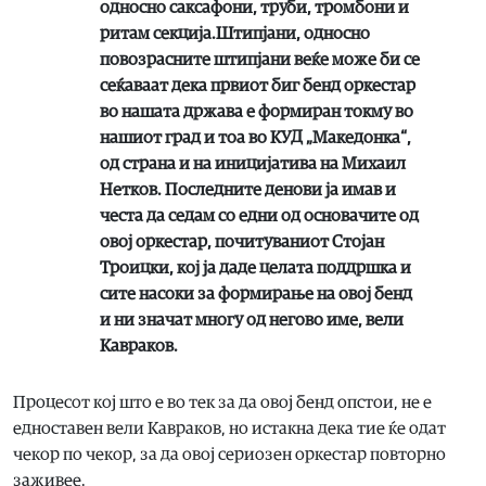
односно саксафони, труби, тромбони и
ритам секција.Штипјани, односно
повозрасните штипјани веќе може би се
сеќаваат дека првиот биг бенд оркестар
во нашата држава е формиран токму во
нашиот град и тоа во КУД „Македонка“,
од страна и на иницијатива на Михаил
Нетков. Последните денови ја имав и
честа да седам со едни од основачите од
овој оркестар, почитуваниот Стојан
Троицки, кој ја даде целата поддршка и
сите насоки за формирање на овој бенд
и ни значат многу од негово име
, вели
Кавраков.
Процесот кој што е во тек за да овој бенд опстои, не е
едноставен вели Кавраков, но истакна дека тие ќе одат
чекор по чекор, за да овој сериозен оркестар повторно
заживее.