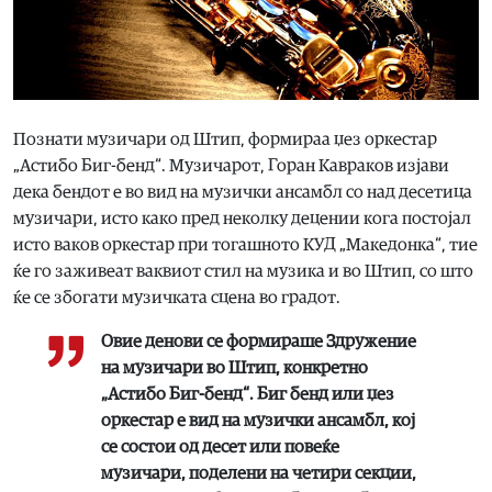
Познати музичари од Штип, формираа џез оркестар
„Астибо Биг-бенд“. Музичарот, Горан Кавраков изјави
дека бендот е во вид на музички ансамбл со над десетица
музичари, исто како пред неколку децении кога постојал
исто ваков оркестар при тогашното КУД „Македонка“, тие
ќе го заживеат ваквиот стил на музика и во Штип, со што
ќе се збогати музичката сцена во градот.
Oвие денови се формираше Здружение
на музичари во Штип, конкретно
„Астибо Биг-бенд“. Биг бенд или џез
оркестар е вид на музички ансамбл, кој
се состои од десет или повеќе
музичари, поделени на четири секции,