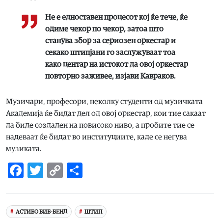
Не е едноставен процесот кој ќе тече, ќе
одиме чекор по чекор, затоа што
станува збор за сериозен оркестар и
секако штипјани го заслужуваат тоа
како центар на истокот да овој оркестар
повторно заживее
, изјави Кавраков.
Музичари, професори, неколку студенти од музичката
Академија ќе бидат дел од овој оркестар, кои тие сакаат
да биде создаден на повисоко ниво, а пробите тие се
надеваат ќе бидат во институциите, каде се негува
музиката.
Facebook
Twitter
Copy
Share
Link
АСТИБО БИБ-БЕНД
ШТИП