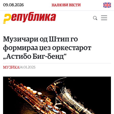
Skip to main content
09.08.2026
НАЈНОВИ ВЕСТИ
Музичари од Штип го
формираа џез оркестарот
„Астибо Биг-бенд“
МУЗИКА
14.01.2025