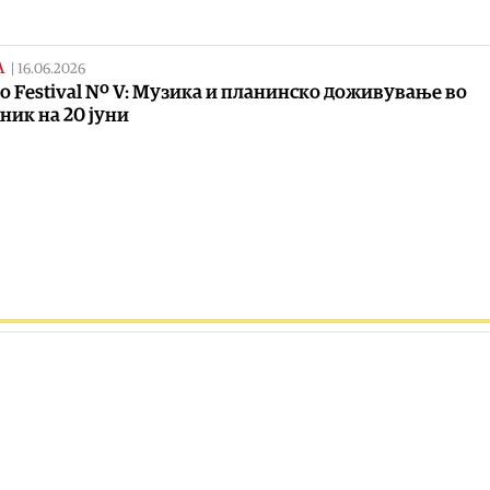
А
|
16.06.2026
ko Festival Nº V: Mузика и планинско доживување во
ник на 20 јуни