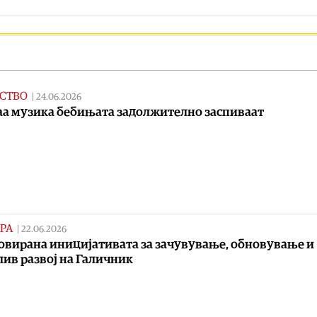
СТВО
|
24.06.2026
аа музика бебињата задолжително заспиваат
РА
|
22.06.2026
вирана иницијативата за зачувување, обновување и
ив развој на Галичник