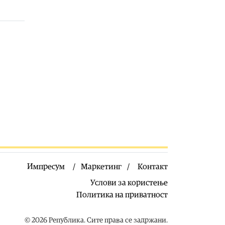
07.08.2026
Македонија
|
Со владиниот авион
ќе се носи дома младо момче од
Македонија кое скршило врат на
тобоган во Бодрум
07.08.2026
Македонија
|
ДУИ бара да се вратат
таблите на албански јазик на
граничните премини
07.08.2026
Економија
|
Инфлацијата забави:
Во јули изнесувала 2.3 отсто
07.08.2026
Економија
|
Нема потреба од
Импресум
Маркетинг
Контакт
воведување нови интервентни
мерки, ценовните движења се
Услови за користење
стабилни
Политика на приватност
07.08.2026
Македонија
|
Едно од „децата“ на
© 2026 Република. Сите права се задржани.