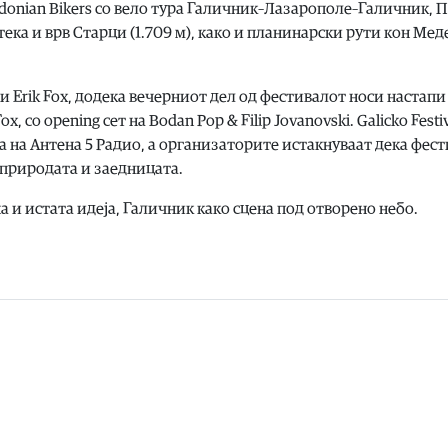
edonian Bikers со вело тура Галичник–Лазарополе–Галичник, 
ека и врв Старци (1.709 м), како и планинарски рути кон Ме
 и Erik Fox, додека вечерниот дел од фестивалот носи настапи
x, со opening сет на Bodan Pop & Filip Jovanovski. Galicko Festi
ра на Антена 5 Радио, а организаторите истакнуваат дека фес
 природата и заедницата.
а и истата идеја, Галичник како сцена под отворено небо.