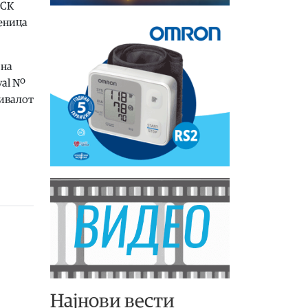
ПСК
деница
 на
val Nº
тивалот
Најнови вести