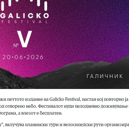
жи петтото издание на Galicko Festival, настан кој повторно ја
под отворено небо. Фестивалот нуди целодневно доживување 
ограма, а влезот е бесплатен.
ay“, вклучува планински тури и велосипедски рути организир