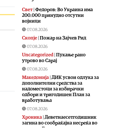
Свет
|
Федоров: Во Украина има
200.000 принудно отсутни
војници
07.08.2026
Скопје
|
Пожар на Зајчев Рид
07.08.2026
Uncategorized
|
Пукање рано
утрово во Сарај
07.08.2026
Македонија
|
ДИК усвои одлука за
дополнителни средства за
надоместоци за избирачки
одбори и тригодишен План за
вработувања
07.08.2026
Хроника
|
Деветнаесетгодишник
загина во сообраќајна несреќа во
скопски Бутел