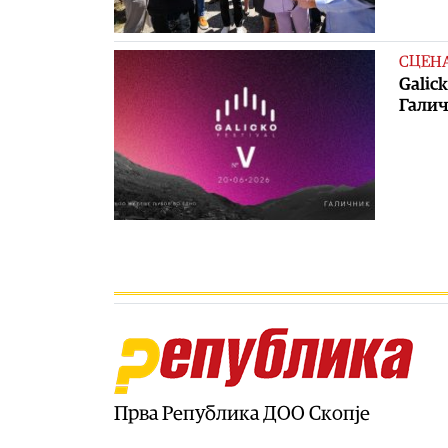
СЦЕН
Galic
Галич
Прва Република ДОО Скопје