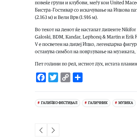
повеќе групи и клубови, меѓу кои United Mac
Бистра–Гостивар со искачување на Ицкова пат
(2.163 м) и Вели Врв (1.916 м).
Во текот на денот ќе настапат диџеите Nikifor
Galoski, BDM, Kandar, Lephonq & Martin и Erik Fo
V е посветен на диџеј Ицко, легендарна фигу
останува симбол на поврзување на музиката,
Пет години по ред, истиот дух, истата планин
Facebook
Twitter
Copy
Share
Link
ГАЛИЦКО ФЕСТИВАЛ
ГАЛИЧНИК
МУЗИКА