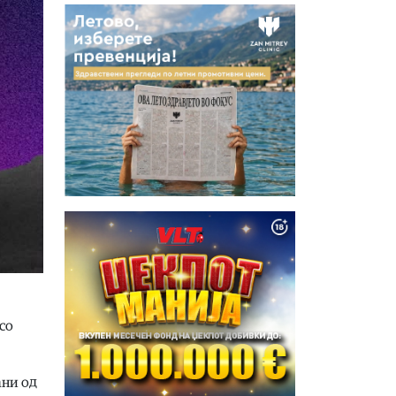
со
ани од