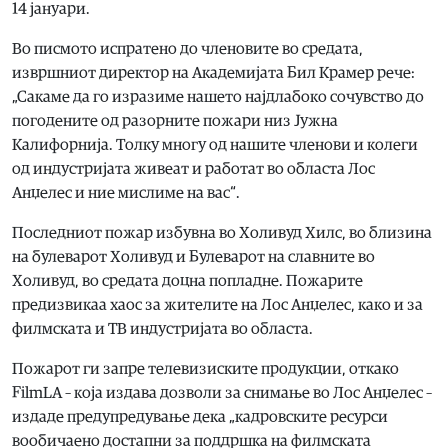
14 јануари.
Во писмото испратено до членовите во средата,
извршниот директор на Академијата Бил Крамер рече:
„Сакаме да го изразиме нашето најдлабоко сочувство до
погодените од разорните пожари низ Јужна
Калифорнија. Толку многу од нашите членови и колеги
од индустријата живеат и работат во областа Лос
Анџелес и ние мислиме на вас“.
Последниот пожар избувна во Холивуд Хилс, во близина
на булеварот Холивуд и Булеварот на славните во
Холивуд, во средата доцна попладне. Пожарите
предизвикаа хаос за жителите на Лос Анџелес, како и за
филмската и ТВ индустријата во областа.
Пожарот ги запре телевизиските продукции, откако
FilmLA – која издава дозволи за снимање во Лос Анџелес –
издаде предупредување дека „кадровските ресурси
вообичаено достапни за поддршка на филмската