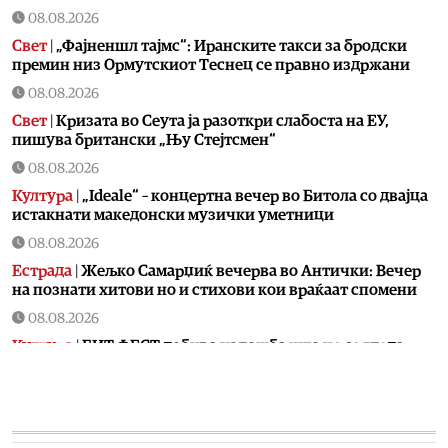
08.08.2026
Свет
|
„Фајненшл тајмс“: Иранските такси за бродски
премин низ Ормутскиот Теснец се правно издржани
08.08.2026
Свет
|
Кризата во Сеута ја разоткри слабостa на ЕУ,
пишува британски „Њу Стејтсмен“
08.08.2026
Култура
|
„Ideale“ – концертна вечер во Битола со двајца
истакнати македонски музички уметници
08.08.2026
Естрада
|
Жељко Самарџиќ вечерва во Антички: Вечер
на познати хитови но и стихови кои враќаат спомени
08.08.2026
Култура
|
БИТ ФЕСТ добива изложба што не се гледа
само со очи, туку се доживува на посебен начин:
Крнчев и Најдоски одбележуваат 25 години заедничко
творештво
08.08.2026