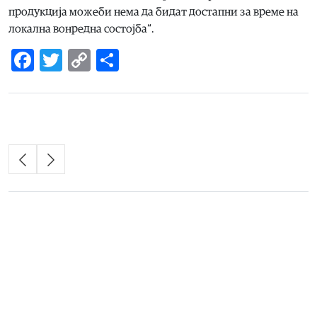
продукција можеби нема да бидат достапни за време на
локална вонредна состојба“.
Facebook
Twitter
Copy
Share
Link