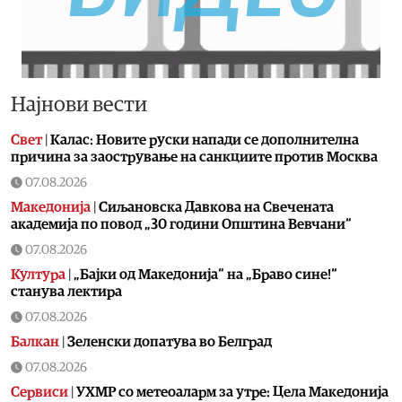
Најнови вести
Свет
|
Калас: Новите руски напади се дополнителна
причина за заострување на санкциите против Москва
07.08.2026
Македонија
|
Сиљановска Давкова на Свечената
академија по повод „30 години Општина Вевчани“
07.08.2026
Култура
|
„Бајки од Македонија“ на „Браво сине!“
станува лектира
07.08.2026
Балкан
|
Зеленски допатува во Белград
07.08.2026
Сервиси
|
УХМР со метеоаларм за утре: Цела Македонија