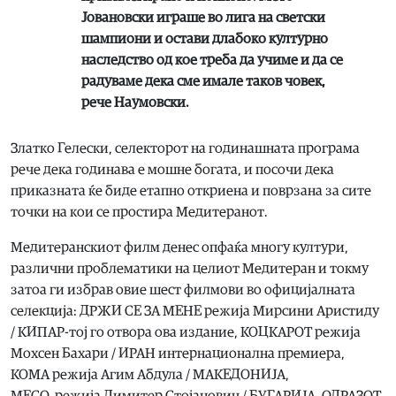
Јовановски играше во лига на светски
шампиони и остави длабоко културно
наследство од кое треба да учиме и да се
радуваме дека сме имале таков човек,
рече Наумовски.
Златко Гелески, селекторот на годинашната програма
рече дека годинава е мошне богата, и посочи дека
приказната ќе биде етапно откриена и поврзана за сите
точки на кои се простира Медитеранот.
Медитеранскиот филм денес опфаќа многу култури,
различни проблематики на целиот Медитеран и токму
затоа ги избрав овие шест филмови во официјалната
селекција: ДРЖИ СЕ ЗА МЕНЕ режија Мирсини Аристиду
/ КИПАР-тој го отвора ова издание, КОЦКАРОТ режија
Мохсен Бахари / ИРАН интернационална премиера,
КОМА режија Агим Абдула / МАКЕДОНИЈА,
МЕСО, режија Димитер Стојанович / БУГАРИЈА, ОДРАЗОТ