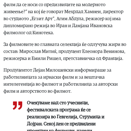
филм да се носи со предизвиците на модерното
живеење?“ на кој ќе говорат Мехрдад Хамнеи, директор
во студиото „Егзит Арт“, Агим Абдула, режисер кој има
дипломирано режија во Иран и Дамјана Ивановска
филмолог од Кинотека.
За филмовите во главната селекција ќе одлучува жири во
состав: Мирослав Митиќ, продуцент Елеонора Венинова,
режисерка и Емили Ришел, претставничка од Франција.
Продуцентот Дејан Милошевски информираше за
работилницата за ирнаски филм и за вештачка
интелегенција во филмот и работилница за авторски
филм и авторството во филмот.
Очекуваме над сто учесници,
фестивалската програма ќе се
реализира во Гевгелија, Струмица и
Дојран. Секој ден се предвидени
проекции на филмови, панели,