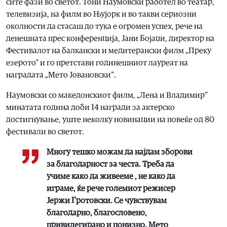
сите фази во светот. Тони Наумовски работел во театар,
телевизија, на филм во Њујорк и во такви сериозни
околности да стасаш до тука е огромен успех, рече на
денешната прес конференција, Јани Бојаџи, директор на
Фестивалот на балкански и медитерански филм „Преку
езерото“ и го претстави годинешниот лауреат на
наградата „Мето Јовановски“.
Наумовски со македонскиот филм, „Лена и Владимир“
минатата година доби 14 награди за актерско
достигнување, уште неколку новинации на повеќе од 80
фестивали во светот.
Многу тешко можам да најдам зборови
за благодарност за честа. Треба да
учиме како да живееме , не како да
играме, ќе рече големиот режисер
Јержи Гротовски. Се чувствувам
благодарно, благословено,
привилегирано и понизно. Мето