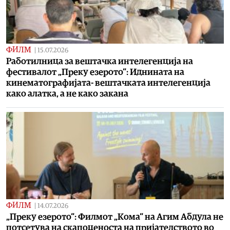
ФИЛМ
|
15.07.2026
Работилница за вештачка интелегенција на
фестивалот „Преку езерото“: Иднината на
кинематографијата- вештачката интелегенција
како алатка, а не како закана
ФИЛМ
|
14.07.2026
„Преку езерото“: Филмот „Кома“ на Агим Абдула не
потсетува на скапоценоста на пријателството во