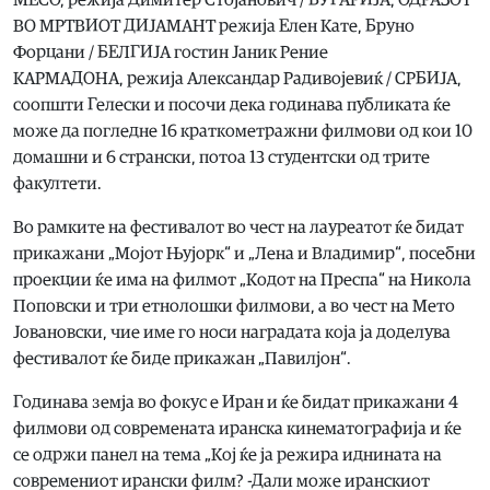
ВО МРТВИОТ ДИЈАМАНТ режија Елен Кате, Бруно
Форцани / БЕЛГИЈА гостин Јаник Рение
КАРМАДОНА, режија Александар Радивојевиќ / СРБИЈА,
соопшти Гелески и посочи дека годинава публиката ќе
може да погледне 16 краткометражни филмови од кои 10
домашни и 6 странски, потоа 13 студентски од трите
факултети.
Во рамките на фестивалот во чест на лауреатот ќе бидат
прикажани „Мојот Њујорк“ и „Лена и Владимир“, посебни
проекции ќе има на филмот „Кодот на Преспа“ на Никола
Поповски и три етнолошки филмови, а во чест на Мето
Јовановски, чие име го носи наградата која ја доделува
фестивалот ќе биде прикажан „Павилјон“.
Годинава земја во фокус е Иран и ќе бидат прикажани 4
филмови од современата иранска кинематографија и ќе
се одржи панел на тема „Кој ќе ја режира иднината на
современиот ирански филм? -Дали може иранскиот