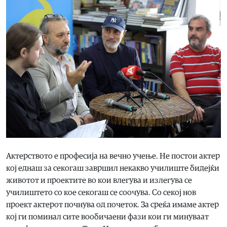
Актерството е професија на вечно учење. Не постои актер
кој еднаш за секогаш завршил некакво училиште бидејќи
животот и проектите во кои влегува и излегува се
училиштето со кое секогаш се соочува. Со секој нов
проект актерот почнува од почеток. За среќа имаме актер
кој ги поминал сите вообичаени фази кои ги минуваат