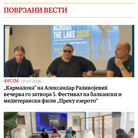
ПОВРЗАНИ ВЕСТИ
ФИЛМ
|
15.07.2026
„Кармадона“ на Александар Радивојевиќ
вечерва го затвора 5. Фестивал на балкански и
медитерански филм „Преку езерото“