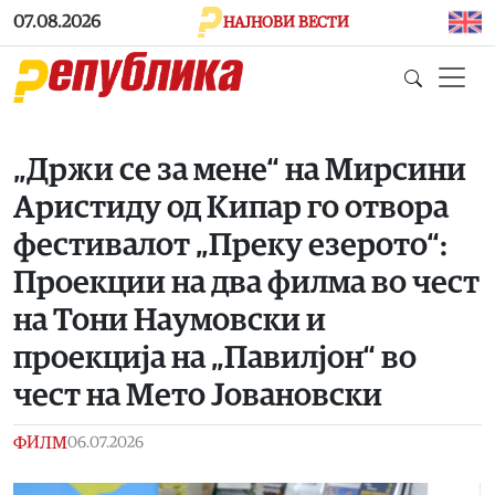
Skip to main content
07.08.2026
НАЈНОВИ ВЕСТИ
„Држи се за мене“ на Мирсини
Аристиду од Кипар го отвора
фестивалот „Преку езерото“:
Проекции на два филма во чест
на Тони Наумовски и
проекција на „Павилјон“ во
чест на Мето Јовановски
ФИЛМ
06.07.2026