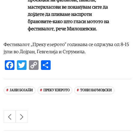
мастеркласови ве поканувам сите да
дојдете да пливаме наспроти
брановите-како што гласи мотото на
фестивалот, рече Милошевски.
Фестивалот „Преку езерото“ годинава се одржува од 8-15
јули во Дојран, Гевгелија и Струмица.
Facebook
Twitter
Copy
Share
Link
ЈАНИ БОЈАЏИ
ПРЕКУ ЕЗЕРОТО
ТОНИ НАУМОВСКИ