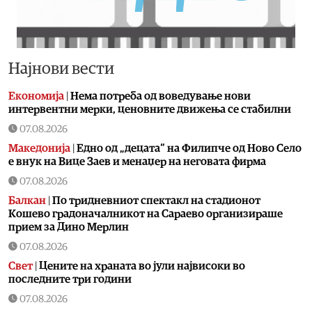
Најнови вести
Економија
|
Нема потреба од воведување нови
интервентни мерки, ценовните движења се стабилни
07.08.2026
Македонија
|
Едно од „децата“ на Филипче од Ново Село
е внук на Вице Заев и менаџер на неговата фирма
07.08.2026
Балкан
|
По тридневниот спектакл на стадионот
Кошево градоначалникот на Сараево организираше
прием за Дино Мерлин
07.08.2026
Свет
|
Цените на храната во јули највисоки во
последните три години
07.08.2026