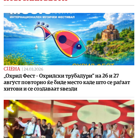
СЦЕНА
|
24.03.2026
„Охрид Фест – Охридски трубадури“ на 26 и 27
август повторно ќе биде место каде што се раѓаат
хитови и се создаваат ѕвезди