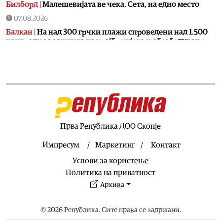
Билборд
|
Малешевијата ве чека. Сета, на едно место
07.08.2026
Балкан
|
На над 300 грчки плажи спроведени над 1.500
контроли за заштита на крајбрежјето и обезбедување
слободен пристап за граѓаните
07.08.2026
Свет
|
Калас: Новите руски напади се дополнителна
причина за заострување на санкциите против Москва
07.08.2026
Македонија
|
Во клучен период за Артан Груби,
неговиот адвокат одмара
Прва Република ДОО Скопје
07.08.2026
Импресум
Маркетинг
Контакт
Свет
|
Санчез свика координативен состанок за
Услови за користење
ситуацијата во Сеута по новиот бран мигранти
Политика на приватност
07.08.2026
Архива
Филм
|
Викендов бесплатни проекции на „Трето
полувреме“ и „Бал-Кан-Кан“ во кино на отворено во
Драчево
© 2026 Република. Сите права се задржани.