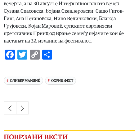
вечерта, а на 30 август е Интернационалната вечер.
Сузана Спасовска, Бојана Скендеровски, Сашо Гигов-
Гиш, Ана Петановска, Нино Величковски, Благоја
Грујовски, Бојан Маровиќ, српскиот евровизски
претставник Принц од Врање се меѓу пејачите кои ќе
настапат на 32. издание на фестивалот.
Facebook
Twitter
Copy
Share
Link
ОЛИВЕР МАНДИЌ
ОХРИД ФЕСТ
ПОВРЗАНИ ВЕСТИ