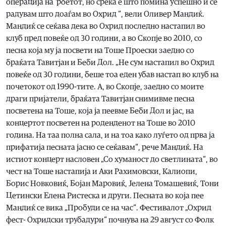
операција на ‘рбетот, но среќа е што помина успешно и се
радувам што доаѓам во Охрид “, вели Оливер Мандиќ.
Мандиќ се сеќава дека во Охрид последно настапил во
клуб пред повеќе од 30 години, а во Скопје во 2010, со
песна која му ја посвети на Тоше Проески заедно со
браќата Тавитјан и Беби Дол. „Не сум настапил во Охрид
повеќе од 30 години, беше тоа еден убав настап во клуб на
почетокот од 1990-тите. А, во Скопје, заедно со моите
драги пријатели, браќата Тавитјан снимивме песна
посветена на Тоше, која ја пеевме Беби Дол и јас, на
концертот посветен на роденденот на Тоше во 2010
година. На таа полна сала, и на тоа како луѓето од прва ја
прифатија песната јасно се сеќавам“, рече Мандиќ. На
истиот концерт насловен „Со хуманост до светлината“, во
чест на Тоше настапија и Аки Рахимовски, Калиопи,
Борис Новковиќ, Бојан Маровиќ, Јелена Томашевиќ, Тони
Цетински Елена Ристеска и други. Песната во која пее
Мандиќ се вика „Пробуди се на час“. Фестивалот „Охрид
фест- Охридски трубадури“ почнува на 29 август со Фолк