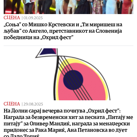
СЦЕНА
|
01.09.2025
„Соња“ со Мишко Крстевски и „Ти миришеш на
љубав“ со Ангело, претставникот на Словенија
победници на „Охрид фест“
СЦЕНА
|
29.08.2025
На Долни сарај вечерва почнува „Охрид фест“:
Награда за безвременски хит за песната „Питају ме
питају“ за Оливер Мандиќ, награда за менаџерски
придонес за Рака Мариќ, Ана Петановска во дует
со Дадо Топиќ…