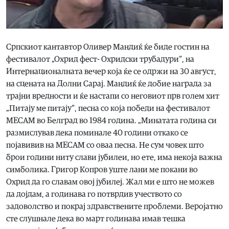
Српскиот кантавтор Оливер Мандиќ ќе биде гостин на
фестивалот „Охрид фест- Охридски трубадури“, на
Интернационалната вечер која ќе се одржи на 30 август,
на сцената на Долни Сарај. Мандиќ ќе добие награда за
трајни вредности и ќе настапи со неговиот прв голем хит
„Питају ме питају“, песна со која победи на фестивалот
МЕСАМ во Белград во 1984 година. „Минатата година си
размислував дека поминале 40 години откако се
појавивив на МЕСАМ со оваа песна. Не сум човек што
брои години ниту слави јубилеи, но ете, има некоја важна
симболика. Григор Копров уште лани ме покани во
Охрид да го славам овој јубилеј. Жал ми е што не можев
да дојдам, а годинава го потврдив учеството со
задоволство и покрај здравствените проблеми. Веројатно
сте слушнале дека во март годинава имав тешка