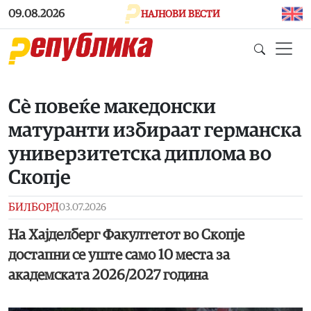
Skip to main content
09.08.2026
НАЈНОВИ ВЕСТИ
Сè повеќе македонски
матуранти избираат германска
универзитетска диплома во
Скопје
БИЛБОРД
03.07.2026
На Хајделберг Факултетот во Скопје
достапни се уште само 10 места за
академската 2026/2027 година