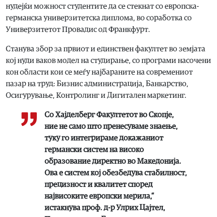
нудејќи можност студентите да се стекнат со европска-
германска универзитетска диплома, во соработка со
Универзитетот Провадис од Франкфурт.
Станува збор за првиот и единствен факултет во земјата
кој нуди ваков модел на студирање, со програми насочени
кон области кои се меѓу најбараните на современиот
пазар на труд: Бизнис администрација, Банкарство,
Осигурување, Контролинг и Дигитален маркетинг.
Со Хајделберг Факултетот во Скопје,
ние не само што пренесуваме знаење,
туку го интегрираме докажаниот
германски систем на високо
образование директно во Македонија.
Ова е систем кој обезбедува стабилност,
прецизност и квалитет според
највисоките европски мерила,“
истакнува проф. д-р Улрих Цајтел,