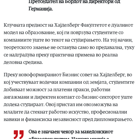
Претседател на Бордот на директори од
Германија.
Клучната предност на Хајделберг Факултетот е дуалниот
модел на образование, кој ги поврзува студентите со
компаниите уште во текот на студирањето. На тој начин,
теоретското знаење не останува само во предавална, туку
се надградува преку практична примена во реална
деловна средина.
Преку новоформираниот Бизнис совет на Хајделберг, во
кој учествуваат водечки компании од земјата, студентите
добиваат можност за платени пракси, работни
ангажмани и директен контакт со бизнис-секторот уште
додека студираат. Овој пристап им овозможува на
младите да стекнат работно искуство, професионални
навики и финансиска независност пред дипломирањето.
Ова е значаен чекор за македонскиот