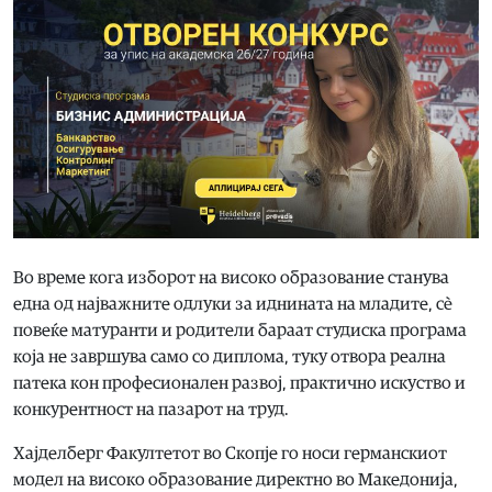
Во време кога изборот на високо образование станува
една од најважните одлуки за иднината на младите, сè
повеќе матуранти и родители бараат студиска програма
која не завршува само со диплома, туку отвора реална
патека кон професионален развој, практично искуство и
конкурентност на пазарот на труд.
Хајделберг Факултетот во Скопје го носи германскиот
модел на високо образование директно во Македонија,