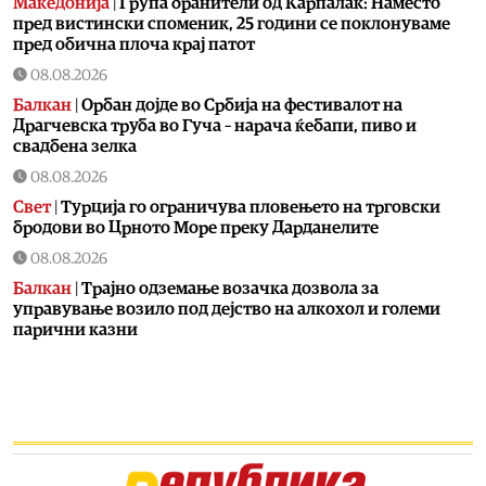
Македонија
|
Група бранители од Карпалак: Наместо
пред вистински споменик, 25 години се поклонуваме
пред обична плоча крај патот
08.08.2026
Балкан
|
Орбан дојде во Србија на фестивалот на
Драгчевска труба во Гуча – нарача ќебапи, пиво и
свадбена зелка
08.08.2026
Свет
|
Турција го ограничува пловењето на трговски
бродови во Црното Море преку Дарданелите
08.08.2026
Балкан
|
Трајно одземање возачка дозвола за
управување возило под дејство на алкохол и големи
парични казни
08.08.2026
Свет
|
Повеќе од 178.000 мигранти во последните
неколку месеци ја напуштија Јужна Африка
08.08.2026
Свет
|
Иран: Отворањето на Ормутскиот Теснец зависи