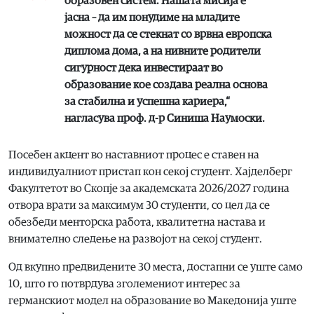
образовен систем. Нашата мисија е
јасна – да им понудиме на младите
можност да се стекнат со врвна европска
диплома дома, а на нивните родители
сигурност дека инвестираат во
образование кое создава реална основа
за стабилна и успешна кариера,“
нагласува проф. д-р Синиша Наумоски.
Посебен акцент во наставниот процес е ставен на
индивидуалниот пристап кон секој студент. Хајделберг
Факултетот во Скопје за академската 2026/2027 година
отвора врати за максимум 30 студенти, со цел да се
обезбеди менторска работа, квалитетна настава и
внимателно следење на развојот на секој студент.
Од вкупно предвидените 30 места, достапни се уште само
10, што го потврдува зголемениот интерес за
германскиот модел на образование во Македонија уште