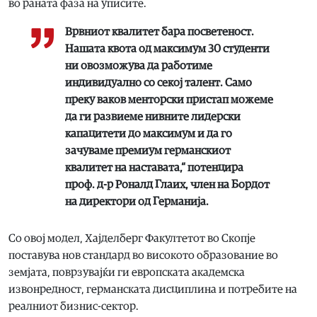
во раната фаза на уписите.
Врвниот квалитет бара посветеност.
Нашата квота од максимум 30 студенти
ни овозможува да работиме
индивидуално со секој талент. Само
преку ваков менторски пристап можеме
да ги развиеме нивните лидерски
капацитети до максимум и да го
зачуваме премиум германскиот
квалитет на наставата,“ потенцира
проф. д-р Роналд Глаих, член на Бордот
на директори од Германија.
Со овој модел, Хајделберг Факултетот во Скопје
поставува нов стандард во високото образование во
земјата, поврзувајќи ги европската академска
извонредност, германската дисциплина и потребите на
реалниот бизнис-сектор.