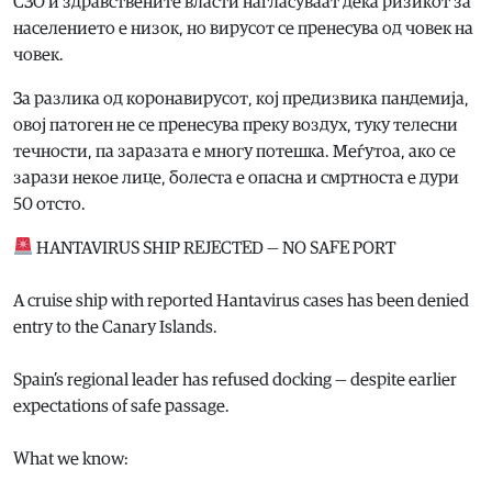
СЗО и здравствените власти нагласуваат дека ризикот за
населението е низок, но вирусот се пренесува од човек на
човек.
За разлика од коронавирусот, кој предизвика пандемија,
овој патоген не се пренесува преку воздух, туку телесни
течности, па заразата е многу потешка. Меѓутоа, ако се
зарази некое лице, болеста е опасна и смртноста е дури
50 отсто.
HANTAVIRUS SHIP REJECTED — NO SAFE PORT
A cruise ship with reported Hantavirus cases has been denied
entry to the Canary Islands.
Spain’s regional leader has refused docking — despite earlier
expectations of safe passage.
What we know: