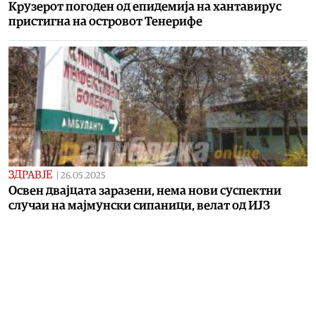
Крузерот погоден од епидемија на хантавирус
пристигна на островот Тенерифе
ЗДРАВЈЕ
|
26.05.2025
Освен двајцата заразени, нема нови суспектни
случаи на мајмунски сипаници, велат од ИЈЗ