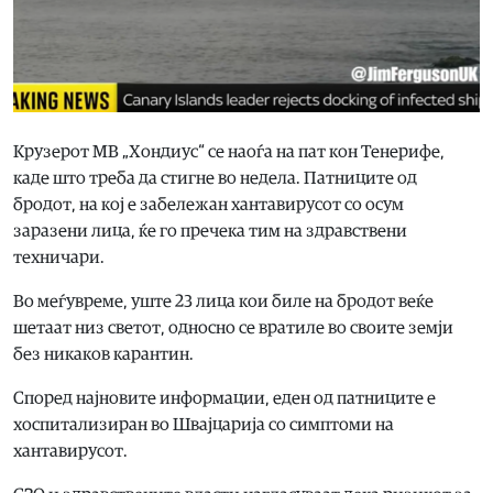
Крузерот МВ „Хондиус“ се наоѓа на пат кон Тенерифе,
каде што треба да стигне во недела. Патниците од
бродот, на кој е забележан хантавирусот со осум
заразени лица, ќе го пречека тим на здравствени
техничари.
Во меѓувреме, уште 23 лица кои биле на бродот веќе
шетаат низ светот, односно се вратиле во своите земји
без никаков карантин.
Според најновите информации, еден од патниците е
хоспитализиран во Швајцарија со симптоми на
хантавирусот.