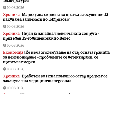
температури!
10.08.2026
Хроника
|
Марихуана скриена во пратка за осуденик: 32
пакувања запленети во „Идризово“
10.08.2026
Хроника
|
Пијан ја нападнал невенчаната сопруга –
приведен 39-годишен маж во Велес
10.08.2026
Економија
|
Ќе нема зголемување на старосната граница
за пензионирање – проблемите се детектирани, се
преземаат мерки
10.08.2026
Хроника
|
Вработен во Итна помош со остар предмет се
заканувал на медицински персонал
10.08.2026
Сервиси
|
Поголем дел од територија на државава со
висок метеоролошки индекс за опасност од пожари
10.08.2026