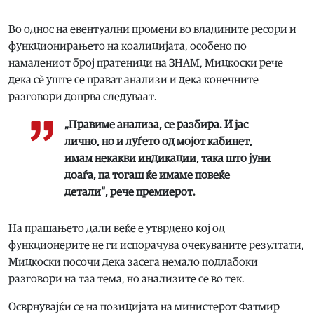
Во однос на евентуални промени во владините ресори и
функционирањето на коалицијата, особено по
намалениот број пратеници на ЗНАМ, Мицкоски рече
дека сè уште се прават анализи и дека конечните
разговори допрва следуваат.
„Правиме анализа, се разбира. И јас
лично, но и луѓето од мојот кабинет,
имам некакви индикации, така што јуни
доаѓа, па тогаш ќе имаме повеќе
детали“, рече премиерот.
На прашањето дали веќе е утврдено кој од
функционерите не ги испорачува очекуваните резултати,
Мицкоски посочи дека засега немало подлабоки
разговори на таа тема, но анализите се во тек.
Осврнувајќи се на позицијата на министерот Фатмир