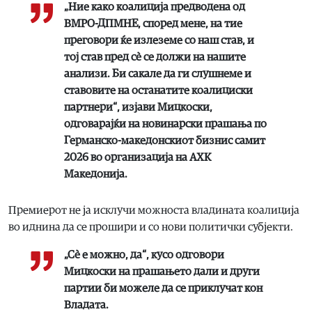
„Ние како коалиција предводена од
ВМРО-ДПМНЕ, според мене, на тие
преговори ќе излеземе со наш став, и
тој став пред сè се должи на нашите
анализи. Би сакале да ги слушнеме и
ставовите на останатите коалициски
партнери“, изјави Мицкоски,
одговарајќи на новинарски прашања по
Германско-македонскиот бизнис самит
2026 во организација на АХК
Македонија.
Премиерот не ја исклучи можноста владината коалиција
во иднина да се прошири и со нови политички субјекти.
„Сè е можно, да“, кусо одговори
Мицкоски на прашањето дали и други
партии би можеле да се приклучат кон
Владата.