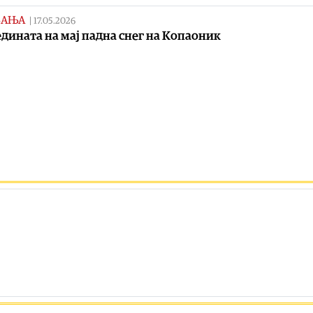
ВАЊА
|
17.05.2026
едината на мај падна снег на Копаоник