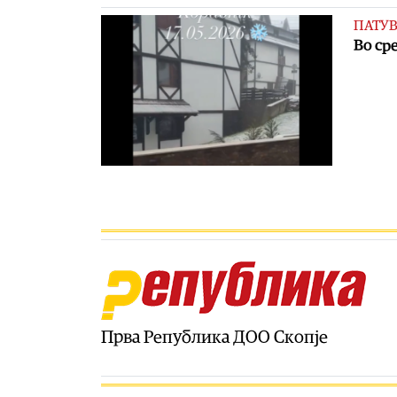
ПАТУ
Во ср
Прва Република ДОО Скопје