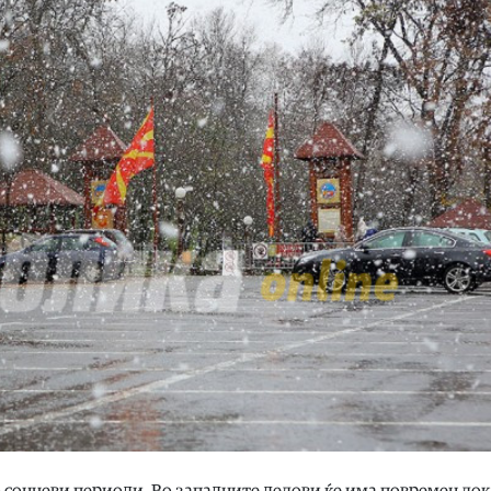
 сончеви периоди. Во западните делови ќе има повремен ло