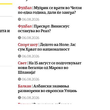
Фудбал
|
Мудрик се врати во Челзи
по една година, дали ќе заигра?
06.08.2026
Фудбал
|
Пресврт: Винисиус
шта и
останува во Реал?
06.08.2026
Спорт шоу
|
Дедото на Ноле: Јас
сум Хрват по националност
06.08.2026
Свет
|
На 15 август се подготвуваат
нови бегалци од Мароко во
Шпанија!
06.08.2026
Балкан
|
Албански знамиња
развиорени во европски Улцињ
06.08.2026
Балкан
|
Зеленски в сабота во
официјална посета на Србија, ќе се