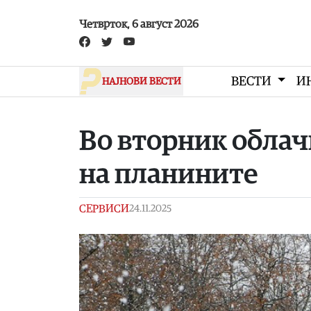
Skip to main content
Четврток, 6 август 2026
ВЕСТИ
И
НАЈНОВИ ВЕСТИ
Во вторник облачн
на планините
СЕРВИСИ
24.11.2025