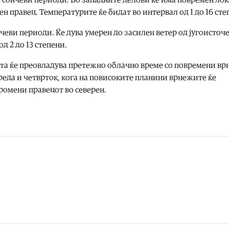
ен правец. Температурите ќе бидат во интервал од 1 до 16 сте
чеви периоди. Ќе дува умерен до засилен ветер од југоисточ
д 2 до 13 степени.
ота ќе преовладува претежно облачно време со повремени в
реда и четврток, кога на повисоките планини врнежите ќе
промени правецот во северен.