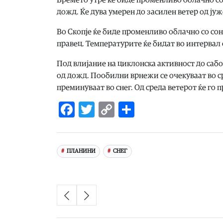
дожд. Ќе дува умерен до засилен ветер од јуж
Во Скопје ќе биде променливо облачно со сон
правец. Температурите ќе бидат во интервал о
Под влијание на циклонска активност до саб
од дожд. Пообилни врнежи се очекуваат во с
преминуваат во снег. Од среда ветерот ќе го 
Facebook
Twitter
Copy
Share
Link
ПЛАНИНИ
СНЕГ