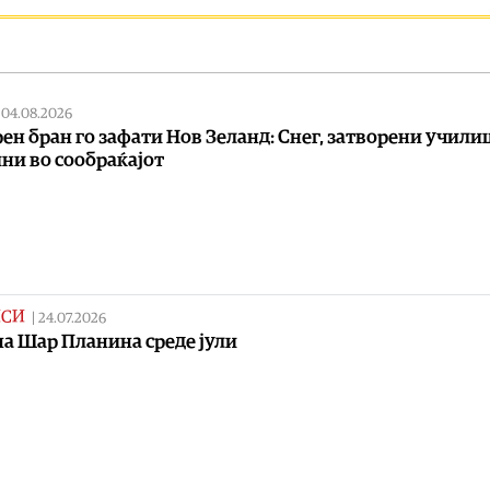
|
04.08.2026
ен бран го зафати Нов Зеланд: Снег, затворени учили
ни во сообраќајот
ИСИ
|
24.07.2026
на Шар Планина среде јули