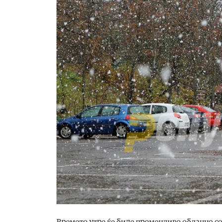
Времето утре ќе биде променливо облачно со