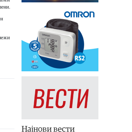
пени.
ен
рнежи
Најнови вести