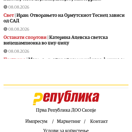
08.08.2026
Свет
|
Иран: Отворањето на Ормутскиот Теснец зависи
од САД
08.08.2026
Останати спортови
|
Катерина Ацевска светска
вицешампионка во џиу-џицу
08.08.2026
Патувања
|
Матера – градот од камен кој како феникс се
издигнал од пепелта на срамот, бедата и заборавот
08.08.2026
Фудбал
|
Убедлив триумф на Тиквеш над Башкими
08.08.2026
Македонија
|
Меморандум за соработка меѓу Делчево и
општините Новело, Монфорте д’Алба и Родино од
Италија
Прва Република ДОО Скопје
08.08.2026
Импресум
Маркетинг
Контакт
Балкан
|
Вучиќ: Идната година Србија ќе биде прва по
Услови за користење
стапка на раст на БДП, избори ќе има за најмногу три