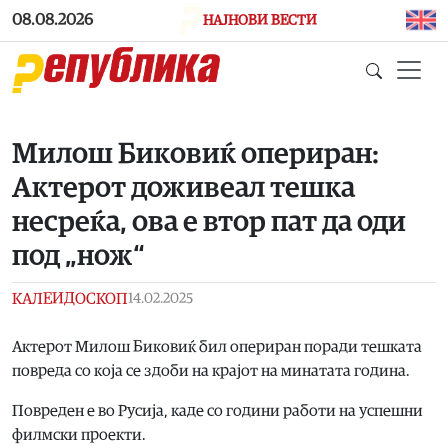
Skip to main content
08.08.2026
НАЈНОВИ ВЕСТИ
Милош Биковиќ опериран:
Актерот доживеал тешка
несреќа, ова е втор пат да оди
под „нож“
КАЛЕИДОСКОП
14.02.2025
Актерот Милош Биковиќ бил опериран поради тешката
повреда со која се здоби на крајот на минатата година.
Повреден е во Русија, каде со години работи на успешни
филмски проекти.