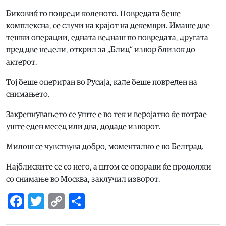
Биковиќ го повреди коленото. Повредата беше
комплексна, се случи на крајот на декември. Имаше две
тешки операции, едната веднаш по повредата, другата
пред две недели, открил за „Блиц“ извор близок до
актерот.
Тој беше опериран во Русија, каде беше повреден на
снимањето.
Закрепнувањето се уште е во тек и веројатно ќе потрае
уште еден месец или два, додаде изворот.
Милош се чувствува добро, моментално е во Белград.
Најблиските се со него, а штом се опорави ќе продолжи
со снимање во Москва, заклучил изворот.
Facebook
Twitter
Copy
Share
Link