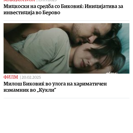
15.09.2025
Мицкоски на средба со Биковиќ: Иницијатива за
инвестиција во Берово
ФИЛМ
|
20.02.2025
Милош Биковиќ во улога на хариматичен
измамник во „Кукли“