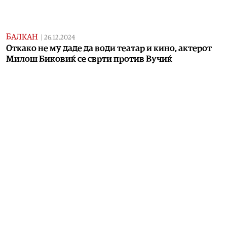
БАЛКАН
|
26.12.2024
Откако не му даде да води театар и кино, актерот
Милош Биковиќ се сврти против Вучиќ