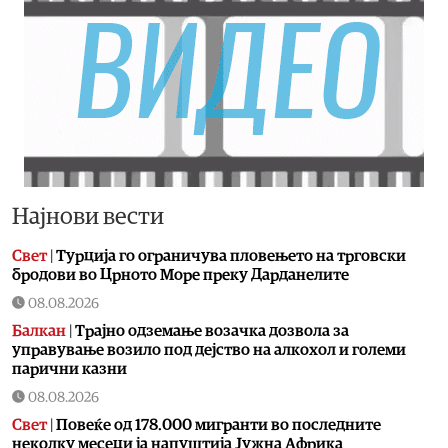
Најнови вести
Свет
|
Турција го ограничува пловењето на трговски
бродови во Црното Море преку Дарданелите
08.08.2026
Балкан
|
Трајно одземање возачка дозвола за
управување возило под дејство на алкохол и големи
парични казни
08.08.2026
Свет
|
Повеќе од 178.000 мигранти во последните
неколку месеци ја напуштија Јужна Африка