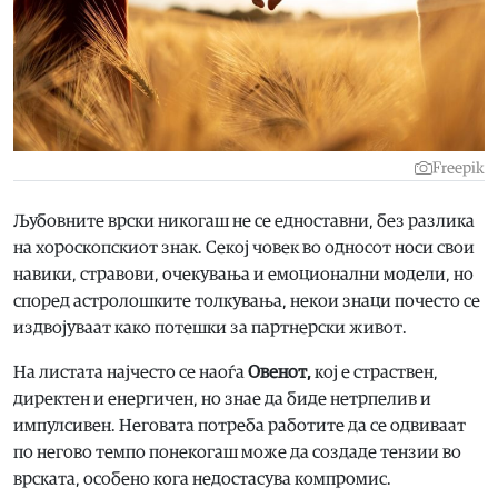
Freepik
Љубовните врски никогаш не се едноставни, без разлика
на хороскопскиот знак. Секој човек во односот носи свои
навики, стравови, очекувања и емоционални модели, но
според астролошките толкувања, некои знаци почесто се
издвојуваат како потешки за партнерски живот.
На листата најчесто се наоѓа
Овенот,
кој е страствен,
директен и енергичен, но знае да биде нетрпелив и
импулсивен. Неговата потреба работите да се одвиваат
по негово темпо понекогаш може да создаде тензии во
врската, особено кога недостасува компромис.