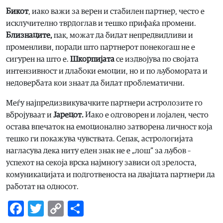
Бикот
, иако важи за верен и стабилен партнер, често е
исклучително тврдоглав и тешко прифаќа промени.
Близнаците,
пак, можат да бидат непредвидливи и
променливи, поради што партнерот понекогаш не е
сигурен на што е.
Шкорпијата
се издвојува по својата
интензивност и длабоки емоции, но и по љубомората и
недовербата кои знаат да бидат проблематични.
Меѓу најпредизвикувачките партнери астролозите го
вбројуваат и
Јарецот.
Иако е одговорен и лојален, често
остава впечаток на емоционално затворена личност која
тешко ги покажува чувствата. Сепак, астрологијата
нагласува дека ниту еден знак не е „лош“ за љубов –
успехот на секоја врска најмногу зависи од зрелоста,
комуникацијата и подготвеноста на двајцата партнери да
работат на односот.
Facebook
Twitter
Copy
Share