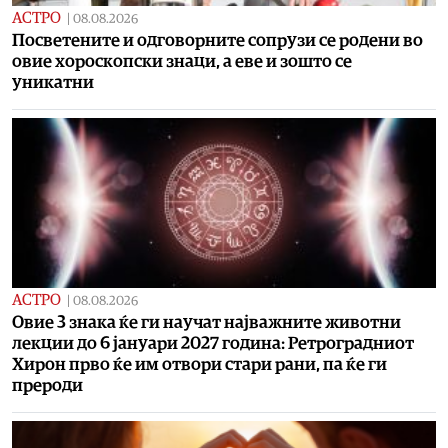
АСТРО
|
08.08.2026
Посветените и одговорните сопрузи се родени во
овие хороскопски знаци, а еве и зошто се
уникатни
АСТРО
|
08.08.2026
Овие 3 знака ќе ги научат најважните животни
лекции до 6 јануари 2027 година: Ретроградниот
Хирон прво ќе им отвори стари рани, па ќе ги
прероди