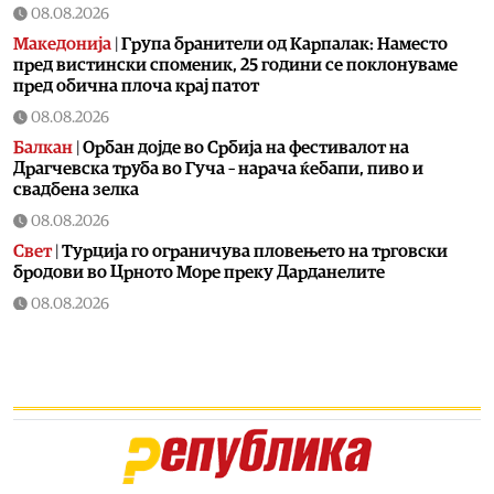
08.08.2026
Македонија
|
Група бранители од Карпалак: Наместо
пред вистински споменик, 25 години се поклонуваме
пред обична плоча крај патот
08.08.2026
Балкан
|
Орбан дојде во Србија на фестивалот на
Драгчевска труба во Гуча – нарача ќебапи, пиво и
свадбена зелка
08.08.2026
Свет
|
Турција го ограничува пловењето на трговски
бродови во Црното Море преку Дарданелите
08.08.2026
Балкан
|
Трајно одземање возачка дозвола за
управување возило под дејство на алкохол и големи
парични казни
08.08.2026
Свет
|
Повеќе од 178.000 мигранти во последните
неколку месеци ја напуштија Јужна Африка
08.08.2026