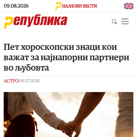
Skip to main content
09.08.2026
НАЈНОВИ ВЕСТИ
Пет хороскопски знаци кои
важат за најнапорни партнери
во љубовта
АСТРО
08.07.2026