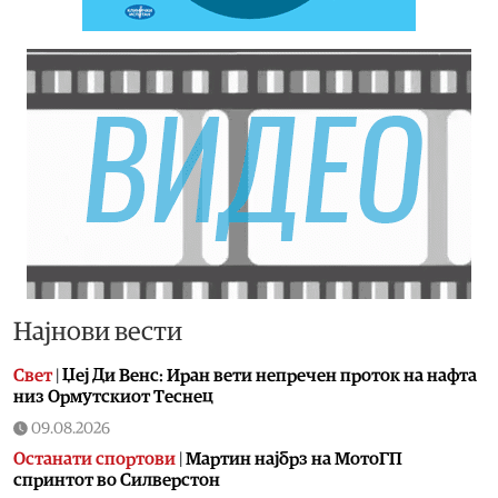
Најнови вести
Свет
|
Џеј Ди Венс: Иран вети непречен проток на нафта
низ Ормутскиот Теснец
09.08.2026
Останати спортови
|
Мартин најбрз на МотоГП
спринтот во Силверстон