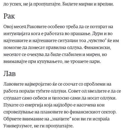
до успех, не ја пропуштајте. Бидете мирни и вредни.
Рак
Овој месец Раковите особено треба да се потпрат на
интуицијата кога е работата во прашање. Дури и во
најтешките и најтешките ситуации тоа „чувство“ ќе им
помогне да донесат правилна одлука. Финансиски,
месецот се очекува да биде стабилен и мирен, но
внимавајте при купувањето, не трошете пари.
Лав
Лавовите најверојатно ќе се соочат со проблеми на
работа поради туѓите одлуки. Совет од ѕвездите е да се
слушаат само себеси и целосно сами да носат одлуки.
Пукате со енергија која најдобро е насочена кон
спроведување на плановите во финансискиот сектор.
Обрнете внимание на „знаците“ кои ви ги испраќа
Универзумот, не ги пропуштајте.