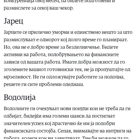
конкуренција овој месец, па бидете подготвени и
размислете за секој ваш чекор.
Јарец
Јарците се прилично уморни и единствено нешто за што
размислуваат е одморот кој долго време го планираат.
Но, ова не е добро време за безделничење. Бидете
активни на работа, подобрувањето на финансиите
зависи од вашата работа. Имате добра можност да го
зголемите вашиот готовински тек, не ја пропуштајте од
мрзеливост. Не ги одложувајте работите за подоцна,
решете ги сите проблеми одеднаш.
Водолија
Водолиите ги очекуваат нови понуди кои не треба да ги
одбијат, бидејќи има големи шанси да постигнат
значителен успех кој драстично ќе им ја подобри
финансиската состојба. Сепак, внимавајте на интриги на
работа, колеги кои ви завидуваат. Тие би можеле да го