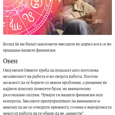
Колку ќе ви бидат наклонети ѕвездите во април кога се во
прашање вашите финансии:
Овен
Овој месец Овните треба да покажат што поголема
независност на работа и во својата работа. Постои
можност да се борите со некои проблеми, а решение ќе
најдете доколку донесете брзи, но внимателно
разгледани одлуки. Чувајте ги вашите финансии под
контрола. Ѕвездите предупредуваат да внимавате и
никому да не се отворате премногу, голема е веројатноста
некој од работа да се обиде да ве „намести“.