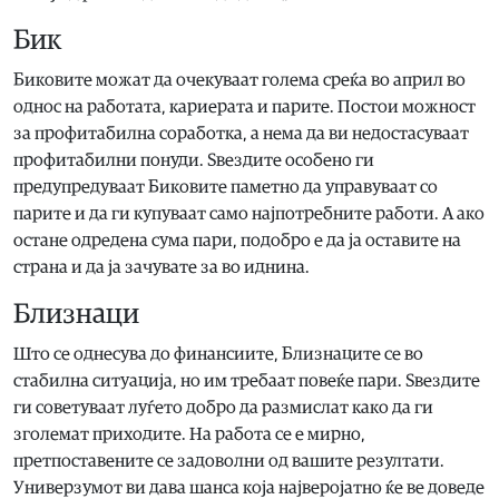
Бик
Биковите можат да очекуваат голема среќа во април во
однос на работата, кариерата и парите. Постои можност
за профитабилна соработка, а нема да ви недостасуваат
профитабилни понуди. Ѕвездите особено ги
предупредуваат Биковите паметно да управуваат со
парите и да ги купуваат само најпотребните работи. А ако
остане одредена сума пари, подобро е да ја оставите на
страна и да ја зачувате за во иднина.
Близнаци
Што се однесува до финансиите, Близнаците се во
стабилна ситуација, но им требаат повеќе пари. Ѕвездите
ги советуваат луѓето добро да размислат како да ги
зголемат приходите. На работа се е мирно,
претпоставените се задоволни од вашите резултати.
Универзумот ви дава шанса која најверојатно ќе ве доведе