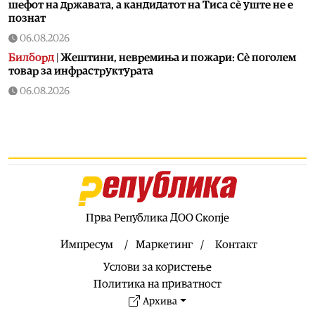
шефот на државата, а кандидатот на Тиса сè уште не е
познат
06.08.2026
Билборд
|
Жештини, невремиња и пожари: Сè поголем
товар за инфраструктурата
06.08.2026
Здравје
|
Како да спречите уринарни инфекции за време
на летните одмори?
06.08.2026
Астро
|
Бившиот се враќа во животот на овие три знаци
и носи целосен немир
06.08.2026
Ракомет
|
Лазаров: Имињата не ја даваат целата слика, за
Прва Република ДОО Скопје
да се направи тим треба да се работи
Импресум
Маркетинг
Контакт
06.08.2026
Услови за користење
Патувања
|
Топ четири најчисти реки во Македонија:
Каде да се капете, рибарите и уживате ова лето
Политика на приватност
Архива
06.08.2026