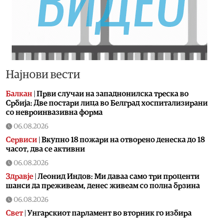
Најнови вести
Балкан
|
Први случаи на западнонилска треска во
Србија: Две постари лица во Белград хоспитализирани
со невроинвазивна форма
06.08.2026
Сервиси
|
Вкупно 18 пожари на отворено денеска до 18
часот, два се активни
06.08.2026
Здравје
|
Леонид Индов: Ми даваа само три проценти
шанси да преживеам, денес живеам со полна брзина
06.08.2026
Свет
|
Унгарскиот парламент во вторник го избира