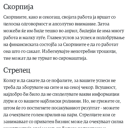
Скорпија
Скорпиите, како и секогаш, својата работа ја вршат со
целосна одговорност и апсолутно внимание. Затоа
можеби ќе им биде тешко во април, бидејќи ќе има многу
работа и малку луѓе. Главен услов за успех и подобрување
на финансиската состојба за Скорпиите е да го работат
она што го сакаат. Избегнувајте непотребни трошоци,
тие можат да ве турнат во сиромаштија.
Стрелец
Колку и да сакате да се пофалите, за вашите успеси не
треба да зборувате на сите и на секој чекор. Всушност,
најдобро би било да не споделувате вакви информации
дури и со вашите најблиски роднини. Но, не грижете се,
штом ќе го постигнете посакуваниот резултат – можете
да очекувате голем прилив на пари. Стрелците кои се
занимаваат со приватен бизнис може да очекуваат силна