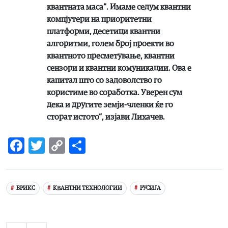
квантната маса“. Имаме седум квантни
компјутери на приоритетни
платформи, десетици квантни
алгоритми, голем број проекти во
квантното пресметување, квантни
сензори и квантни комуникации. Ова е
капитал што со задоволство го
користиме во соработка. Уверен сум
дека и другите земји-членки ќе го
сторат истото“, изјави Лихачев.
Facebook
Twitter
Copy
Share
Link
БРИКС
КВАНТНИ ТЕХНОЛОГИИ
РУСИЈА