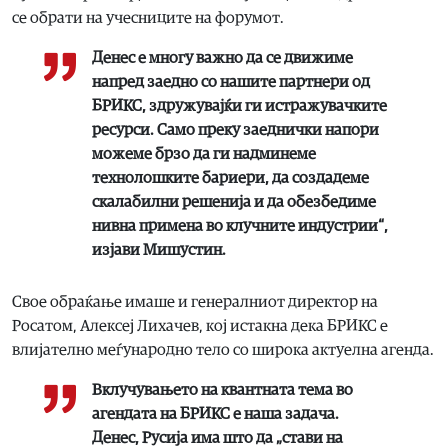
се обрати на учесниците на форумот.
Денес е многу важно да се движиме
напред заедно со нашите партнери од
БРИКС, здружувајќи ги истражувачките
ресурси. Само преку заеднички напори
можеме брзо да ги надминеме
технолошките бариери, да создадеме
скалабилни решенија и да обезбедиме
нивна примена во клучните индустрии“,
изјави Мишустин.
Свое обраќање имаше и генералниот директор на
Росатом, Алексеј Лихачев, кој истакна дека БРИКС е
влијателно меѓународно тело со широка актуелна агенда.
Вклучувањето на квантната тема во
агендата на БРИКС е наша задача.
Денес, Русија има што да „стави на