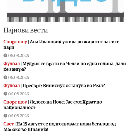
Најнови вести
Спорт шоу
|
Aна Ивановиќ ужива во животот за сите
пари
06.08.2026
Фудбал
|
Мудрик се врати во Челзи по една година, дали
ќе заигра?
06.08.2026
Фудбал
|
Пресврт: Винисиус останува во Реал?
06.08.2026
Спорт шоу
|
Дедото на Ноле: Јас сум Хрват по
националност
06.08.2026
Свет
|
На 15 август се подготвуваат нови бегалци од
Мароко во Шпанија!