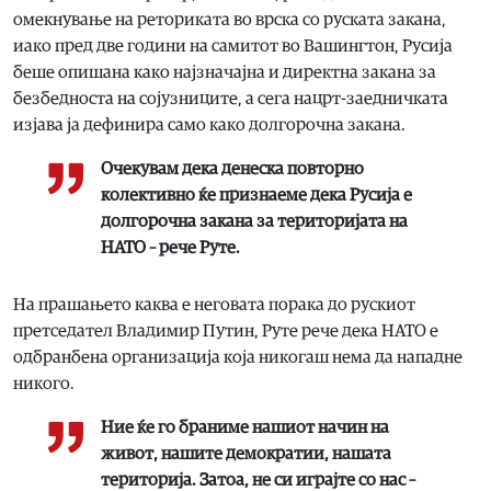
омекнување на реториката во врска со руската закана,
иако пред две години на самитот во Вашингтон, Русија
беше опишана како најзначајна и директна закана за
безбедноста на сојузниците, а сега нацрт-заедничката
изјава ја дефинира само како долгорочна закана.
Очекувам дека денеска повторно
колективно ќе признаеме дека Русија е
долгорочна закана за територијата на
НАТО – рече Руте.
На прашањето каква е неговата порака до рускиот
претседател Владимир Путин, Руте рече дека НАТО е
одбранбена организација која никогаш нема да нападне
никого.
Ние ќе го браниме нашиот начин на
живот, нашите демократии, нашата
територија. Затоа, не си играјте со нас –