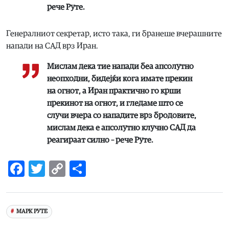
рече Руте.
Генералниот секретар, исто така, ги бранеше вчерашните
напади на САД врз Иран.
Мислам дека тие напади беа апсолутно
неопходни, бидејќи кога имате прекин
на огнот, а Иран практично го крши
прекинот на огнот, и гледаме што се
случи вчера со нападите врз бродовите,
мислам дека е апсолутно клучно САД да
реагираат силно – рече Руте.
Facebook
Twitter
Copy
Share
Link
МАРК РУТЕ