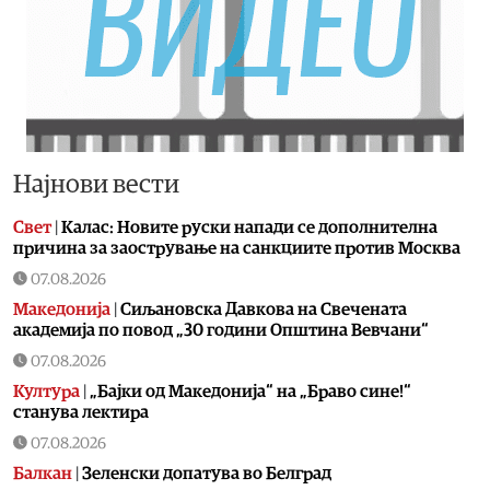
Најнови вести
Свет
|
Калас: Новите руски напади се дополнителна
причина за заострување на санкциите против Москва
07.08.2026
Македонија
|
Сиљановска Давкова на Свечената
академија по повод „30 години Општина Вевчани“
07.08.2026
Култура
|
„Бајки од Македонија“ на „Браво сине!“
станува лектира
07.08.2026
Балкан
|
Зеленски допатува во Белград