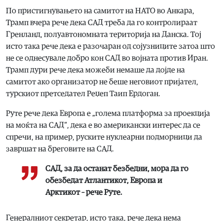
По пристигнувањето на самитот на НАТО во Анкара,
Трамп вчера рече дека САД треба да го контролираат
Гренланд, полуавтономната територија на Данска. Тој
исто така рече дека е разочаран од сојузниците затоа што
не се однесувале добро кон САД во војната против Иран.
Трамп дури рече дека можеби немаше да дојде на
самитот ако организатор не беше неговиот пријател,
турскиот претседател Реџеп Таип Ердоган.
Руте рече дека Европа е „голема платформа за проекција
на моќта на САД“, дека е во американски интерес да се
спречи, на пример, руските нуклеарни подморници да
завршат на бреговите на САД.
САД, за да останат безбедни, мора да го
обезбедат Атлантикот, Европа и
Арктикот – рече Руте.
Генералниот секретар, исто така, рече дека нема