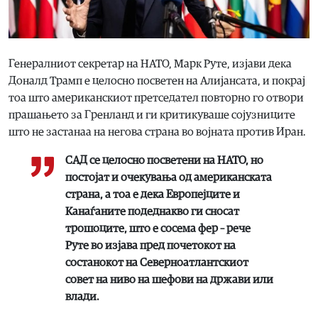
Генералниот секретар на НАТО, Марк Руте, изјави дека
Доналд Трамп е целосно посветен на Алијансата, и покрај
тоа што американскиот претседател повторно го отвори
прашањето за Гренланд и ги критикуваше сојузниците
што не застанаа на негова страна во војната против Иран.
САД се целосно посветени на НАТО, но
постојат и очекувања од американската
страна, а тоа е дека Европејците и
Канаѓаните подеднакво ги сносат
трошоците, што е сосема фер – рече
Руте во изјава пред почетокот на
состанокот на Северноатлантскиот
совет на ниво на шефови на држави или
влади.