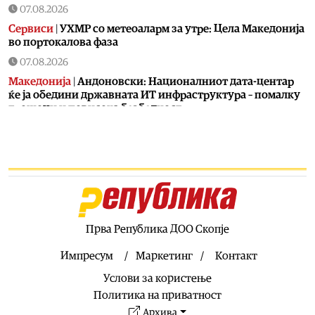
07.08.2026
Сервиси
|
УХМР со метеоаларм за утре: Цела Македонија
во портокалова фаза
07.08.2026
Македонија
|
Андоновски: Националниот дата-центар
ќе ја обедини државната ИТ инфраструктура – помалку
трошоци и повисока безбедност
07.08.2026
Живот
|
Збогум на 24-часовниот ден: Земјата полека се
забавува – еве кога денот би можел да стане 25 часа
07.08.2026
Економија
|
Скокна минималниот износ за К-15 – Еве
колку пари ќе ни легнат на сметка годинава
Прва Република ДОО Скопје
07.08.2026
Живот
|
Не ги игнорирајте овие знаци: Бојлерот може да
Импресум
Маркетинг
Контакт
најавува сериозен дефект
Услови за користење
07.08.2026
Политика на приватност
Здравје
|
Лубеницата е здрава, но не претерувајте: Еве
Архива