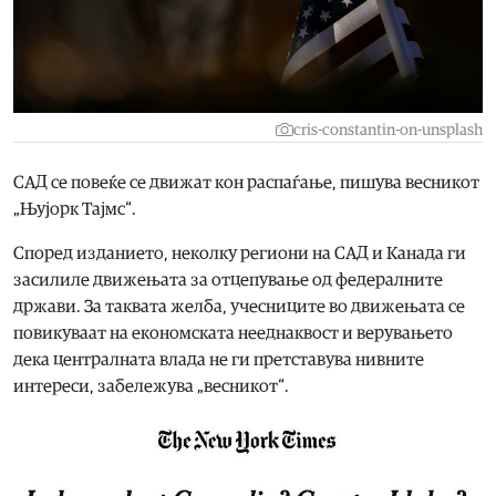
cris-constantin-on-unsplash
САД се повеќе се движат кон распаѓање, пишува весникот
„Њујорк Тајмс“.
Според изданието, неколку региони на САД и Канада ги
засилиле движењата за отцепување од федералните
држави. За таквата желба, учесниците во движењата се
повикуваат на економската нееднаквост и верувањето
дека централната влада не ги претставува нивните
интереси, забележува „весникот“.