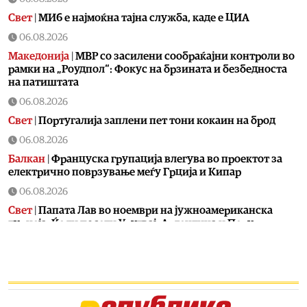
Свет
|
МИ6 е најмоќна тајна служба, каде е ЦИА
06.08.2026
Македонија
|
МВР со засилени сообраќајни контроли во
рамки на „Роудпол“: Фокус на брзината и безбедноста
на патиштата
06.08.2026
Свет
|
Португалија заплени пет тони кокаин на брод
06.08.2026
Балкан
|
Француска групација влегува во проектот за
електрично поврзување меѓу Грција и Кипар
06.08.2026
Свет
|
Папата Лав во ноември на јужноамериканска
турнеја: Ќе ги посети Уругвај, Аргентина и Перу
05.08.2026
Балкан
|
Хрватска ја очекува уште еден пеколен ден,
главниот метеоролог на ХРТ најавува: Кога ќе дојде
промената – ќе биде опасна