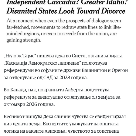
„Њујорк Тајмс“ пишува дека во Сиетл, организацијата
„Каскадија Демократско движење“ подготвува
референдуми во сојузните држави Вашингтон и Орегон
за отцепување од САД за 2028 година.
Во Канада, пак, покраината Алберта подготвува
референдум за евентуално отцепување од земјата за
октомври 2026 година.
Весникот пишува дека слични чувства се евидентираат
низ целата земја. Експертите укажуваат на општата
логика на ваквите движења: чувството за сопствена