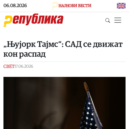
Skip to main content
06.08.2026
НАЈНОВИ ВЕСТИ
„Њујорк Тајмс“: САД се движат
кон распад
СВЕТ
17.06.2026