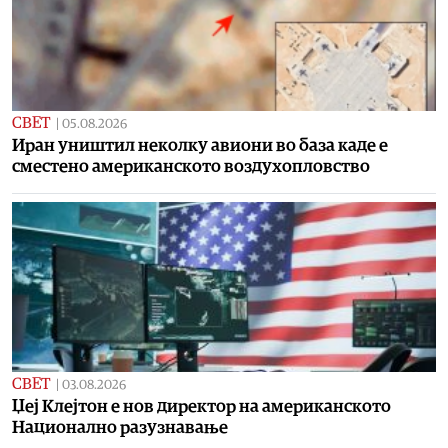
СВЕТ
|
05.08.2026
Иран уништил неколку авиони во база каде е
сместено американското воздухопловство
СВЕТ
|
03.08.2026
Џеј Клејтон е нов директор на американското
Национално разузнавање