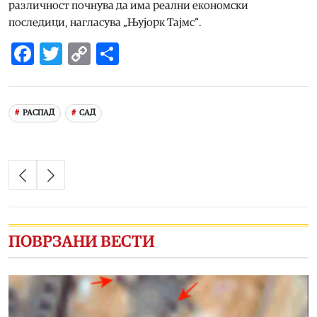
различност почнува да има реални економски
последици, нагласува „Њујорк Тајмс“.
Facebook
Twitter
Copy
Share
Link
РАСПАД
САД
ПОВРЗАНИ ВЕСТИ