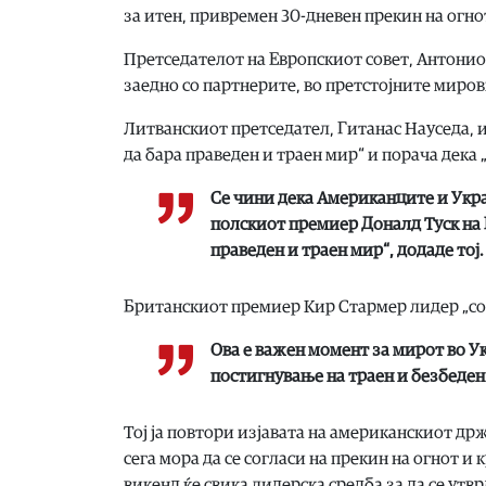
за итен, привремен 30-дневен прекин на огн
Претседателот на Европскиот совет, Антонио К
заедно со партнерите, во претстојните миро
Литванскиот претседател, Гитанас Науседа, и
да бара праведен и траен мир“ и порача дека 
Се чини дека Американците и Укр
полскиот премиер Доналд Туск на 
праведен и траен мир“, додаде тој.
Британскиот премиер Кир Стармер лидер „со з
Ова е важен момент за мирот во У
постигнување на траен и безбеден
Тој ја повтори изјавата на американскиот држ
сега мора да се согласи на прекин на огнот и 
викенд ќе свика лидерска средба за да се утв