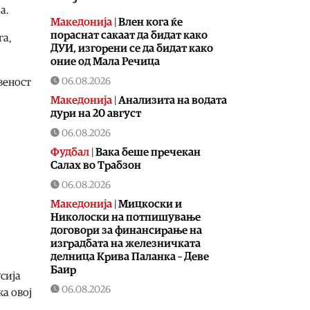
а.
Македонија
|
Влен кога ќе
пораснат сакаат да бидат како
га,
ДУИ, изгорени се да бидат како
оние од Мала Речица
06.08.2026
веност
Македонија
|
Aнализита на водата
дури на 20 август
06.08.2026
Фудбал
|
Вака беше пречекан
Салах во Трабзон
06.08.2026
Македонија
|
Мицкоски и
Николоски на потпишување
договори за финансирање на
изградбата на железничката
делница Крива Паланка – Деве
Баир
усија
06.08.2026
ка овој
Македонија
|
Николоски: