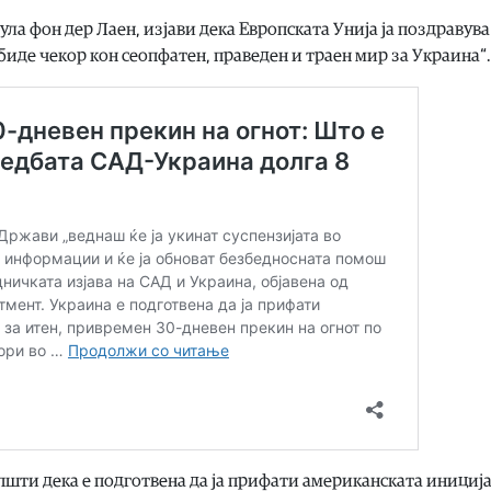
ла фон дер Лаен, изјави дека Европската Унија ја поздравува 
 биде чекор кон сеопфатен, праведен и траен мир за Украина“.
општи дека е подготвена да ја прифати американската инициј