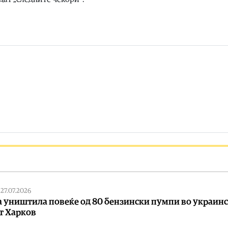
|
27.07.2026
а уништила повеќе од 80 бензински пумпи во украин
т Харков