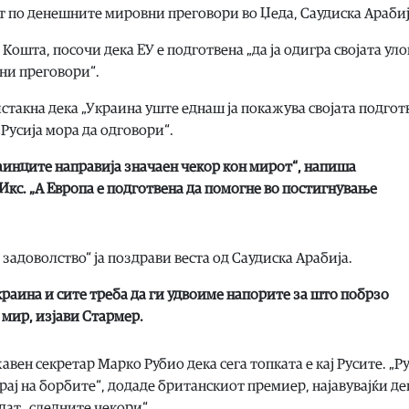
от по денешните мировни преговори во Џеда, Саудиска Арабиј
ошта, посочи дека ЕУ е подготвена „да ја одигра својата уло
вни преговори“.
стакна дека „Украина уште еднаш ја покажува својата подгот
„Русија мора да одговори“.
аинците направија значаен чекор кон мирот“, напиша
Икс. „А Европа е подготвена да помогне во постигнување
адоволство“ ја поздрави веста од Саудиска Арабија.
краина и сите треба да ги удвоиме напорите за што побрзо
 мир, изјави Стармер.
авен секретар Марко Рубио дека сега топката е кај Русите. „Р
крај на борбите“, додаде британскиот премиер, најавувајќи де
рдат „следните чекори“.