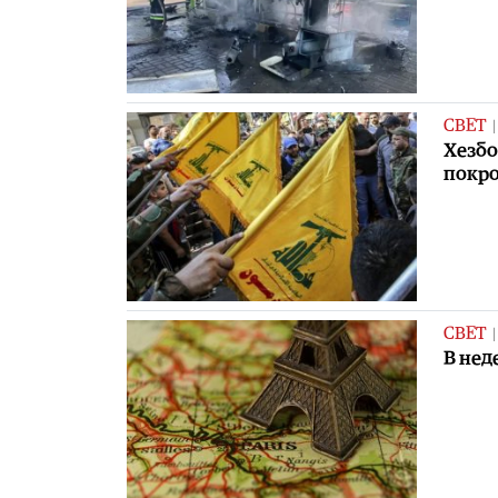
СВЕТ
Хезбо
покро
СВЕТ
В нед