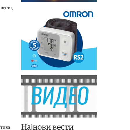
веста,
Најнови вести
атива