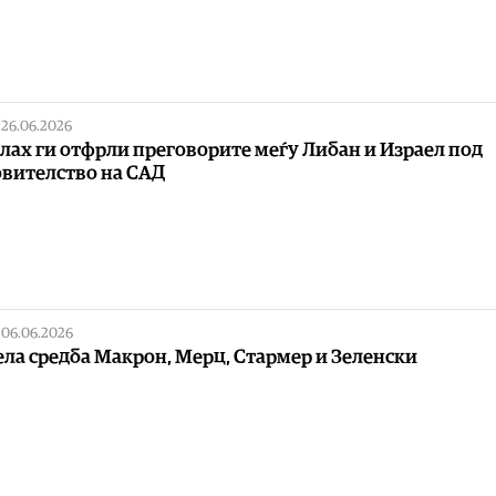
|
26.06.2026
лах ги отфрли преговорите меѓу Либан и Израел под
вителство на САД
|
06.06.2026
ела средба Макрон, Мерц, Стармер и Зеленски