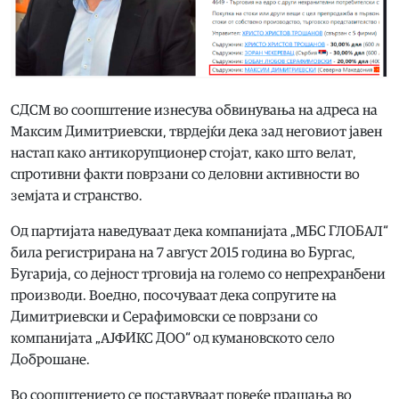
СДСМ во соопштение изнесува обвинувања на адреса на
Максим Димитриевски, тврдејќи дека зад неговиот јавен
настап како антикорупционер стојат, како што велат,
спротивни факти поврзани со деловни активности во
земјата и странство.
Од партијата наведуваат дека компанијата „МБС ГЛОБАЛ“
била регистрирана на 7 август 2015 година во Бургас,
Бугарија, со дејност трговија на големо со непрехранбени
производи. Воедно, посочуваат дека сопругите на
Димитриевски и Серафимовски се поврзани со
компанијата „АЈФИКС ДОО“ од кумановското село
Доброшане.
Во соопштението се поставуваат повеќе прашања во