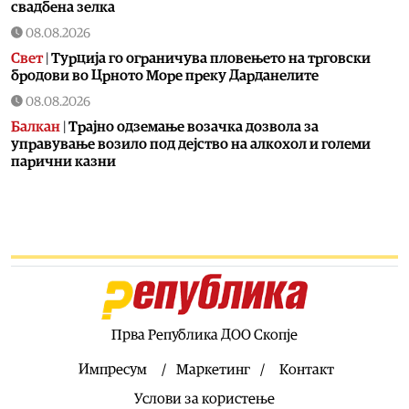
свадбена зелка
08.08.2026
Свет
|
Турција го ограничува пловењето на трговски
бродови во Црното Море преку Дарданелите
08.08.2026
Балкан
|
Трајно одземање возачка дозвола за
управување возило под дејство на алкохол и големи
парични казни
08.08.2026
Свет
|
Повеќе од 178.000 мигранти во последните
неколку месеци ја напуштија Јужна Африка
08.08.2026
Свет
|
Иран: Отворањето на Ормутскиот Теснец зависи
од САД
08.08.2026
Прва Република ДОО Скопје
Останати спортови
|
Катерина Ацевска светска
вицешампионка во џиу-џицу
Импресум
Маркетинг
Контакт
08.08.2026
Услови за користење