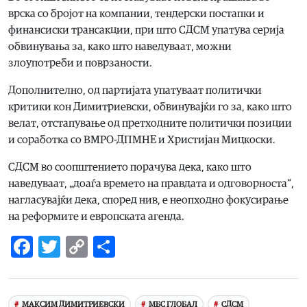
врска со бројот на компании, тендерски постапки и
финансиски трансакции, при што СДСМ упатува серија
обвинувања за, како што наведуваат, можни
злоупотреби и поврзаности.
Дополнително, од партијата упатуваат политички
критики кон Димитриевски, обвинувајќи го за, како што
велат, отстапување од претходните политички позиции
и соработка со ВМРО-ДПМНЕ и Христијан Мицкоски.
СДСМ во соопштението порачува дека, како што
наведуваат, „доаѓа времето на правдата и одговорноста“,
нагласувајќи дека, според нив, е неопходно фокусирање
на реформите и европската агенда.
Facebook
Twitter
Copy
Share
Link
МАКСИМ ДИМИТРИЕВСКИ
МБС ГЛОБАЛ
СДСМ