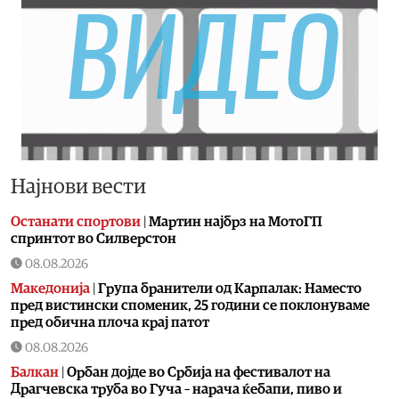
Најнови вести
Останати спортови
|
Мартин најбрз на МотоГП
спринтот во Силверстон
08.08.2026
Македонија
|
Група бранители од Карпалак: Наместо
пред вистински споменик, 25 години се поклонуваме
пред обична плоча крај патот
08.08.2026
Балкан
|
Орбан дојде во Србија на фестивалот на
Драгчевска труба во Гуча – нарача ќебапи, пиво и