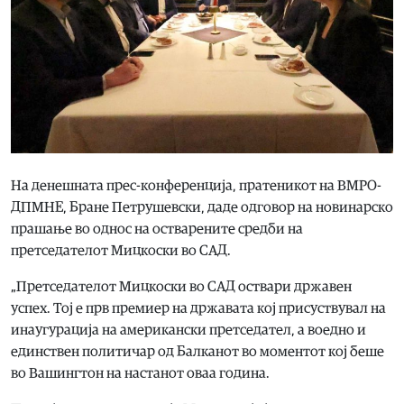
На денешната прес-конференција, пратеникот на ВМРО-
ДПМНЕ, Бране Петрушевски, даде одговор на новинарско
прашање во однос на остварените средби на
претседателот Мицкоски во САД.
„Претседателот Мицкоски во САД оствари државен
успех. Тој е прв премиер на државата кој присуствувал на
инаугурација на американски претседател, а воедно и
единствен политичар од Балканот во моментот кој беше
во Вашингтон на настанот оваа година.