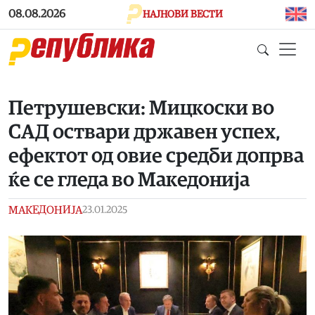
Skip to main content
08.08.2026
НАЈНОВИ ВЕСТИ
Петрушевски: Мицкоски во
САД оствари државен успех,
ефектот од овие средби допрва
ќе се гледа во Македонија
МАКЕДОНИЈА
23.01.2025