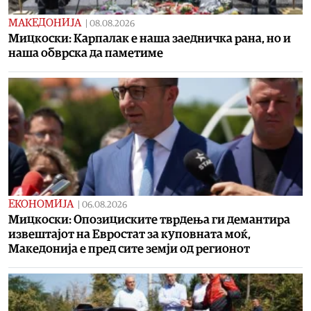
МАКЕДОНИЈА
|
08.08.2026
Мицкоски: Карпалак е наша заедничка рана, но и
наша обврска да паметиме
ЕКОНОМИЈА
|
06.08.2026
Мицкоски: Опозициските тврдења ги демантира
извештајот на Евростат за куповната моќ,
Македонија е пред сите земји од регионот