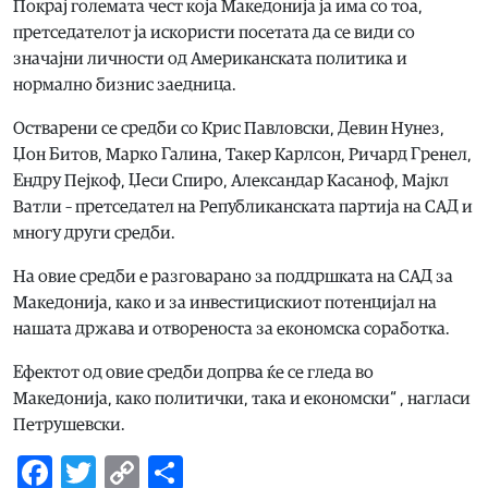
Покрај големата чест која Македонија ја има со тоа,
претседателот ја искористи посетата да се види со
значајни личности од Американската политика и
нормално бизнис заедница.
Остварени се средби со Крис Павловски, Девин Нунез,
Џон Битов, Марко Галина, Такер Карлсон, Ричард Гренел,
Ендру Пејкоф, Џеси Спиро, Александар Касаноф, Мајкл
Ватли – претседател на Републиканската партија на САД и
многу други средби.
На овие средби е разговарано за поддршката на САД за
Македонија, како и за инвестицискиот потенцијал на
нашата држава и отвореноста за економска соработка.
Ефектот од овие средби допрва ќе се гледа во
Македонија, како политички, така и економски“ , нагласи
Петрушевски.
Facebook
Twitter
Copy
Share