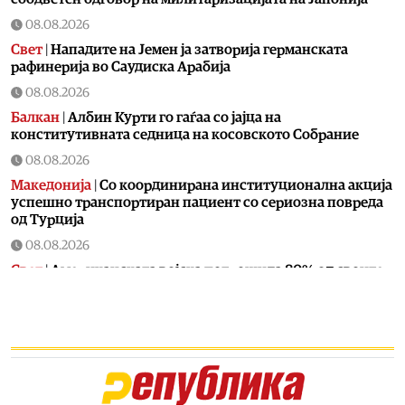
08.08.2026
Свет
|
Нападите на Јемен ја затворија германската
рафинерија во Саудиска Арабија
08.08.2026
Балкан
|
Албин Курти го гаѓаа со јајца на
конститутивната седница на косовското Собрание
08.08.2026
Македонија
|
Со координирана институционална акција
успешно транспортиран пациент со сериозна повреда
од Турција
08.08.2026
Свет
|
Американската војска потрошила 80% од своите
пресретнувачки ракети во војната со Иран
08.08.2026
Македонија
|
СДСМ потврди дека Венко Филипче
испратил осудени насилници
08.08.2026