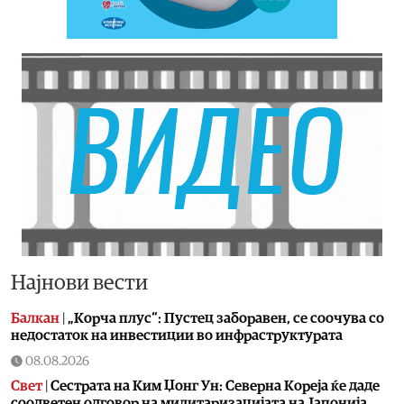
Најнови вести
Балкан
|
„Корча плус“: Пустец заборавен, се соочува со
недостаток на инвестиции во инфраструктурата
08.08.2026
Свет
|
Сестрата на Ким Џонг Ун: Cеверна Кореја ќе даде
соодветен одговор на милитаризацијата на Јапонија