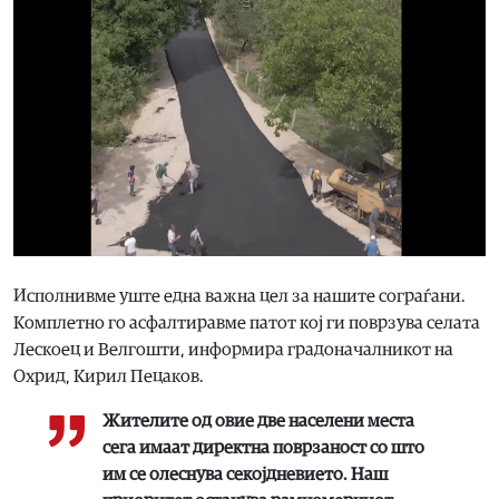
Исполнивме уште една важна цел за нашите сограѓани.
Комплетно го асфалтиравме патот кој ги поврзува селата
Лескоец и Велгошти, информира градоначалникот на
Охрид, Кирил Пецаков.
​Жителите од овие две населени места
сега имаат директна поврзаност со што
им се олеснува секојдневието. Наш