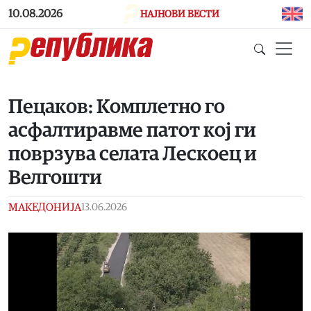
Skip to main content
10.08.2026
НАЈНОВИ ВЕСТИ
Пецаков: Комплетно го
асфалтиравме патот кој ги
поврзува селата Лескоец и
Велгошти
МАКЕДОНИЈА
13.06.2026