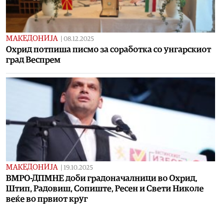
МАКЕДОНИЈА
|
08.12.2025
Охрид потпиша писмо за соработка со унгарскиот
град Веспрем
МАКЕДОНИЈА
|
19.10.2025
ВМРО-ДПМНЕ доби градоначалници во Охрид,
Штип, Радовиш, Сопиште, Ресен и Свети Николе
веќе во првиот круг