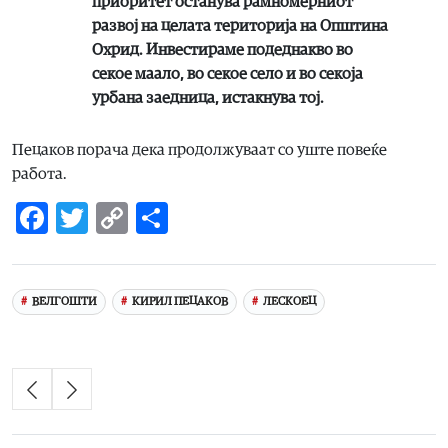
приоритет останува рамномерниот
развој на целата територија на Општина
Охрид. Инвестираме подеднакво во
секое маало, во секое село и во секоја
урбана заедница, истакнува тој.
Пецаков порача дека продолжуваат со уште повеќе
работа.
Facebook
Twitter
Copy
Share
Link
ВЕЛГОШТИ
КИРИЛ ПЕЦАКОВ
ЛЕСКОЕЦ