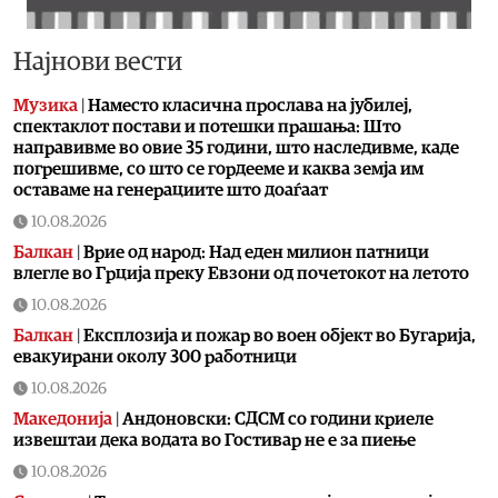
Најнови вести
Музика
|
Наместо класична прослава на јубилеј,
спектаклот постави и потешки прашања: Што
направивме во овие 35 години, што наследивме, каде
погрешивме, со што се гордееме и каква земја им
оставаме на генерациите што доаѓаат
10.08.2026
Балкан
|
Врие од народ: Над еден милион патници
влегле во Грција преку Евзони од почетокот на летото
10.08.2026
Балкан
|
Експлозија и пожар во воен објект во Бугарија,
евакуирани околу 300 работници
10.08.2026
Македонија
|
Андоновски: СДСМ со години криеле
извештаи дека водата во Гостивар не е за пиење
10.08.2026