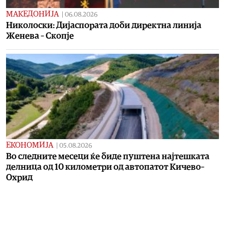
МАКЕДОНИЈА
|
06.08.2026
Николоски: Дијаспората доби директна линија
Женева – Скопје
ЕКОНОМИЈА
|
05.08.2026
Во следните месеци ќе биде пуштена најтешката
делница од 10 километри од автопатот Кичево–
Охрид