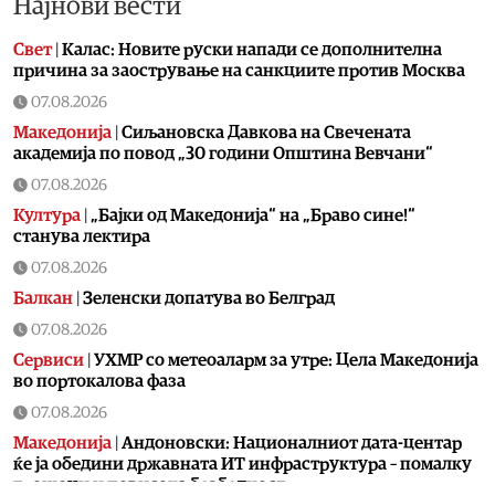
Најнови вести
Свет
|
Калас: Новите руски напади се дополнителна
причина за заострување на санкциите против Москва
07.08.2026
Македонија
|
Сиљановска Давкова на Свечената
академија по повод „30 години Општина Вевчани“
07.08.2026
Култура
|
„Бајки од Македонија“ на „Браво сине!“
станува лектира
07.08.2026
Балкан
|
Зеленски допатува во Белград
07.08.2026
Сервиси
|
УХМР со метеоаларм за утре: Цела Македонија
во портокалова фаза
07.08.2026
Македонија
|
Андоновски: Националниот дата-центар
ќе ја обедини државната ИТ инфраструктура – помалку
трошоци и повисока безбедност