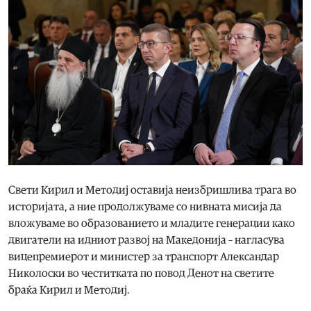
Свети Кирил и Методиј оставија неизбришлива трага во
историјата, а ние продолжуваме со нивната мисија да
вложуваме во образованието и младите генерации како
двигатели на идниот развој на Македонија – нагласува
вицепремиерот и министер за транспорт Александар
Николоски во честитката по повод Денот на светите
браќа Кирил и Методиј.