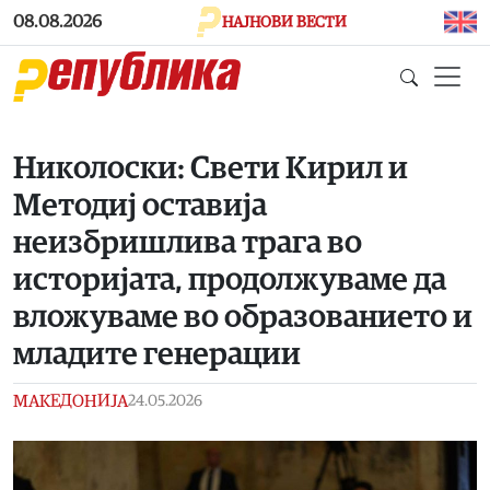
Skip to main content
08.08.2026
НАЈНОВИ ВЕСТИ
Николоски: Свeти Кирил и
Методиј оставија
неизбришлива трага во
историјата, продолжуваме да
вложуваме во образованието и
младите генерации
МАКЕДОНИЈА
24.05.2026