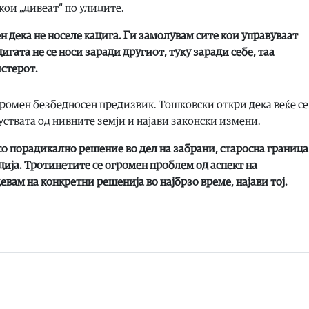
кои „дивеат“ по улиците.
ен дека не носеле кацига. Ги замолувам сите кои управуваат
игата не се носи заради другиот, туку заради себе, таа
стерот.
ромен безбедносен предизвик. Тошковски откри дека веќе се
уствата од нивните земји и најави законски измени.
со порадикално решение во дел на забрани, старосна граница
ија. Тротинетите се огромен проблем од аспект на
евам на конкретни решенија во најбрзо време, најави тој.