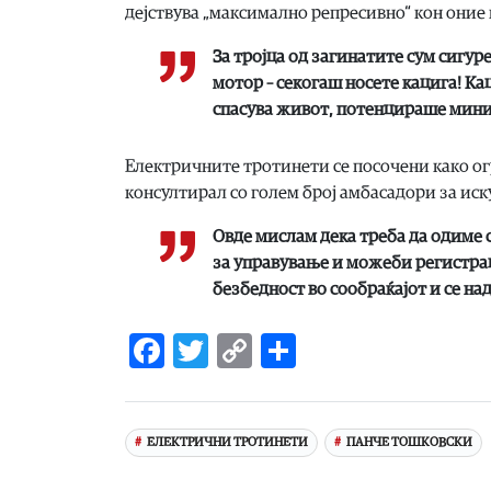
дејствува „максимално репресивно“ кон оние 
За тројца од загинатите сум сигур
мотор – секогаш носете кацига! Кац
спасува живот, потенцираше мини
Електричните тротинети се посочени како ог
консултирал со голем број амбасадори за иск
Овде мислам дека треба да одиме 
за управување и можеби регистрац
безбедност во сообраќајот и се над
Facebook
Twitter
Copy
Share
Link
ЕЛЕКТРИЧНИ ТРОТИНЕТИ
ПАНЧЕ ТОШКОВСКИ