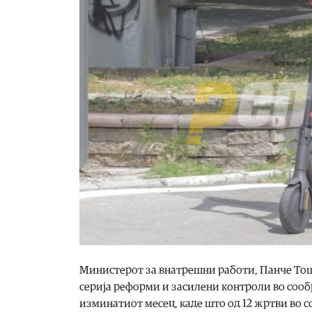
Министерот за внатрешни работи, Панче Тошк
серија реформи и засилени контроли во сооб
изминатиот месец, каде што од 12 жртви во со