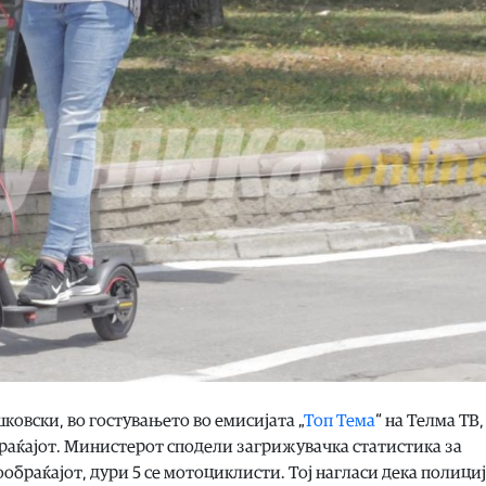
овски, во гостувањето во емисијата „
Топ Тема
“ на Телма ТВ,
раќајот. Министерот сподели загрижувачка статистика за
обраќајот, дури 5 се мотоциклисти. Тој нагласи дека полициј