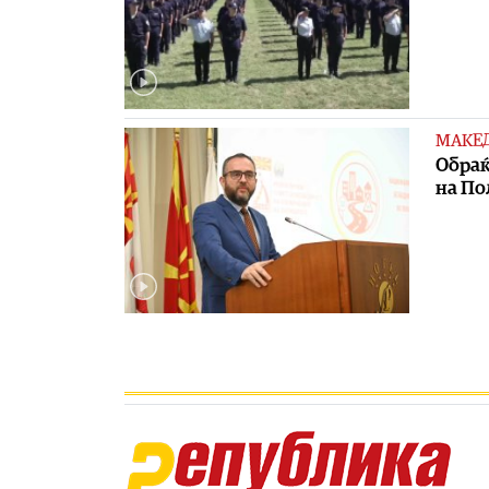
МАКЕ
Обраќ
на По