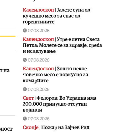
Калеидоскоп
|
Jадете супа од
кучешко месо за спас од
горештините
07.08.2026
Калеидоскоп
|
Утре е летна Света
Петка: Молете се за здравје, среќа
и исцелување
07.08.2026
Калеидоскоп
|
Зошто некое
т на
човечко месо е повкусно за
комарците
07.08.2026
Свет
|
Федоров: Во Украина има
200.000 принудно отсутни
војници
07.08.2026
Скопје
|
Пожар на Зајчев Рид
рност
07.08.2026