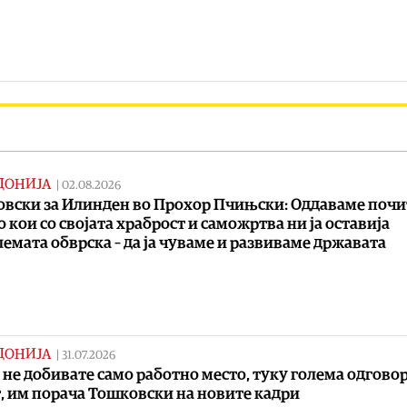
ДОНИЈА
|
02.08.2026
вски за Илинден во Прохор Пчињски: Oддаваме почи
о кои со својата храброст и саможртва ни ја оставија
лемата обврска – да ја чуваме и развиваме државата
ДОНИЈА
|
31.07.2026
 не добивате само работно место, туку голема одгово
т, им порача Тошковски на новите кадри