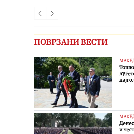
ПОВРЗАНИ ВЕСТИ
МАКЕ
Toшко
луѓет
најго
МАКЕ
Денес
и чес