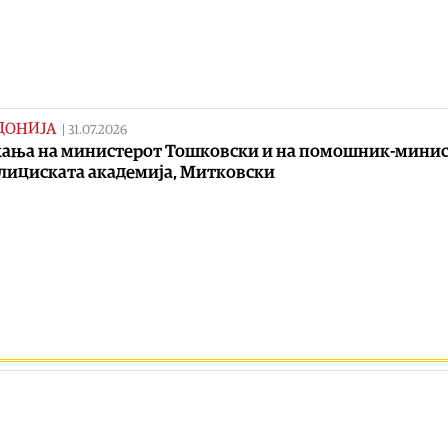
ДОНИЈА
|
31.07.2026
ања на министерот Тошковски и на помошник-мини
лициската академија, Митковски