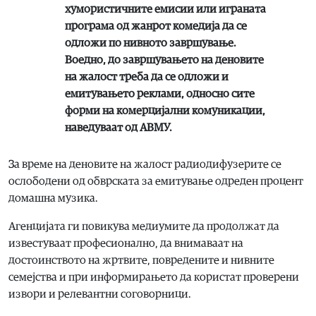
хумористичните емисии или играната
програма од жанрот комедија да се
одложи по нивното завршување.
Воедно, до завршувањето на деновите
на жалост треба да се одложи и
емитувањето реклами, односно сите
форми на комерцијални комуникации,
наведуваат од АВМУ.
За време на деновите на жалост радиодифузерите се
ослободени од обврската за емитување одреден процент
домашна музика.
Агенцијата ги повикува медиумите да продолжат да
известуваат професионално, да внимаваат на
достоинството на жртвите, повредените и нивните
семејства и при информирањето да користат проверени
извори и релевантни соговорници.