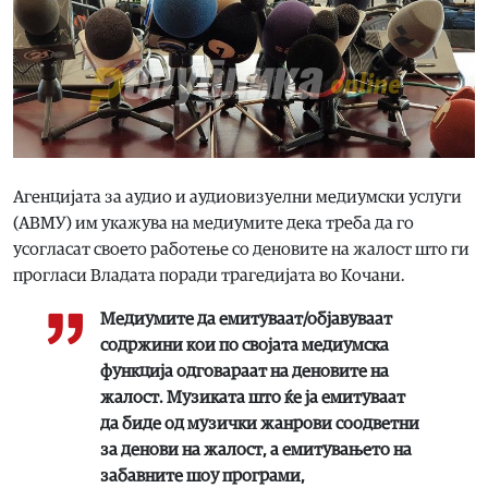
Агенцијата за аудио и аудиовизуелни медиумски услуги
(АВМУ) им укажува на медиумите дека треба да го
усогласат своето работење со деновите на жалост што ги
прогласи Владата поради трагедијата во Кочани.
Медиумите да емитуваат/објавуваат
содржини кои по својата медиумска
функција одговараат на деновите на
жалост. Музиката што ќе ја емитуваат
да биде од музички жанрови соодветни
за денови на жалост, а емитувањето на
забавните шоу програми,