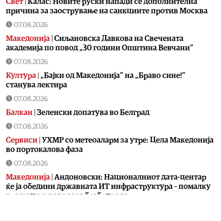
Свет
|
Калас: Новите руски напади се дополнителна
причина за заострување на санкциите против Москва
07.08.2026
Македонија
|
Сиљановска Давкова на Свечената
академија по повод „30 години Општина Вевчани“
07.08.2026
Култура
|
„Бајки од Македонија“ на „Браво сине!“
станува лектира
07.08.2026
Балкан
|
Зеленски допатува во Белград
07.08.2026
Сервиси
|
УХМР со метеоаларм за утре: Цела Македонија
во портокалова фаза
07.08.2026
Македонија
|
Андоновски: Националниот дата-центар
ќе ја обедини државната ИТ инфраструктура – помалку
трошоци и повисока безбедност
07.08.2026