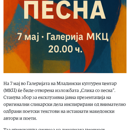
На 7 мај во Галеријата на Младински културен центар
(МКЦ) ќе биде отворена изложбата „Слика со песна“.
Станува збор за ексклузивна јавна презентација на
оригинални сликарски дела инспирирани од внимателно
одбрани поетски текстови на истакнати македонски
автори и поети.
Таа претставува синтеза на ликовната уметност –