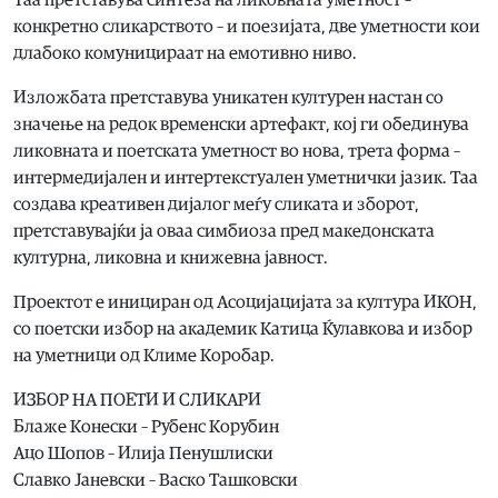
конкретно сликарството – и поезијата, две уметности кои
длабоко комуницираат на емотивно ниво.
Изложбата претставува уникатен културен настан со
значење на редок временски артефакт, кој ги обединува
ликовната и поетската уметност во нова, трета форма –
интермедијален и интертекстуален уметнички јазик. Таа
создава креативен дијалог меѓу сликата и зборот,
претставувајќи ја оваа симбиоза пред македонската
културна, ликовна и книжевна јавност.
Проектот е инициран од Асоцијацијата за култура ИКОН,
со поетски избор на академик Катица Ќулавкова и избор
на уметници од Климе Коробар.
ИЗБОР НА ПОЕТИ И СЛИКАРИ
Блаже Конески – Рубенс Корубин
Ацо Шопов – Илија Пенушлиски
Славко Јаневски – Васко Ташковски