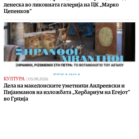
денеска во ликовната галерија на ЦК „Марко
Цепенков“
КУЛТУРА
|
03.08.2026
Дела на македонските уметници Андреевски и
Пијанманов на изложбата „Хербариум на Егејот“
во Грција