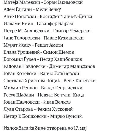
Матеја Матевски – Зоран Јакимовски
Адем Гајтани – Мели Зенку
Анте Поповски – Костадин Танчев -Динка
Илхами Емин – Газанфер Бајрам
Петре М. Андреевски – Глигор Чемерски
Гане Тодоровски – Павле Кузманоски
Мурат Исаку – Решат Амети
Влада Урошевиќ – Симон Шемов
Богомил Ѓузел – Петар Хаџибошков
Радован Павловски – Димитар Малиданов
Јован Котевски – Ванчо Ѓорѓиевски
Светлана Христова -Јоциќ – Веле Ташевски
Михаил Ренџов – Владо Георгиевски
Ресул Шабани – Невзат Бејтули -Кица
Јован Павловски – Иван Велков
Луан Старова – Фехим Хусковиќ
Петар Т. Бошковски – Мирко Вуисиќ.
Изложбата ќе биде отворена до 17. мај