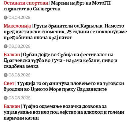
Останати спортови
|
Мартин најбрз на МотоГП
спринтот во Силверстон
08.08.2026
Македонија
|
Група бранители од Карпалак: Наместо
пред вистински споменик, 25 години се поклонуваме
пред обична плоча крај патот
08.08.2026
Балкан
|
Орбан дојде во Србија на фестивалот на
Драгчевска труба во Гуча – нарача ќебапи, пиво и
свадбена зелка
08.08.2026
Свет
|
Турција го ограничува пловењето на трговски
бродови во Црното Море преку Дарданелите
08.08.2026
Балкан
|
Трајно одземање возачка дозвола за
управување возило под дејство на алкохол и големи
парични казни
08.08.2026
Свет
|
Повеќе од 178.000 мигранти во последните