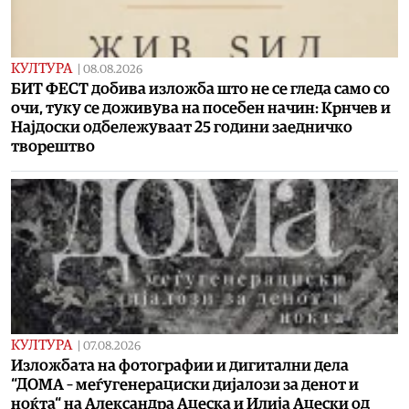
КУЛТУРА
|
08.08.2026
БИТ ФЕСТ добива изложба што не се гледа само со
очи, туку се доживува на посебен начин: Крнчев и
Најдоски одбележуваат 25 години заедничко
творештво
КУЛТУРА
|
07.08.2026
Изложбата на фотографии и дигитални дела
“ДОМА – меѓугенерациски дијалози за денот и
ноќта“ на Александра Ацеска и Илија Ацески од