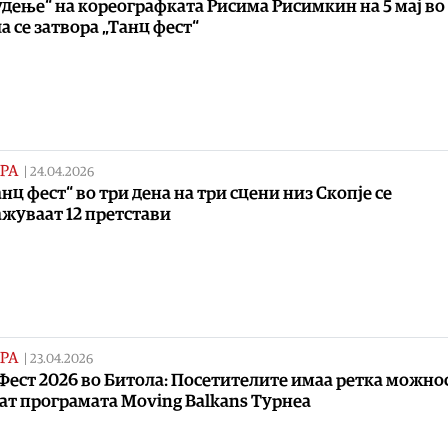
удење“ на кореографката Рисима Рисимкин на 5 мај во
а се затвора „Танц фест“
РА
|
24.04.2026
анц фест“ во три дена на три сцени низ Скопје се
жуваат 12 претстави
РА
|
23.04.2026
Фест 2026 во Битола: Посетителите имаа ретка можнос
дат програмата Moving Balkans Турнеа