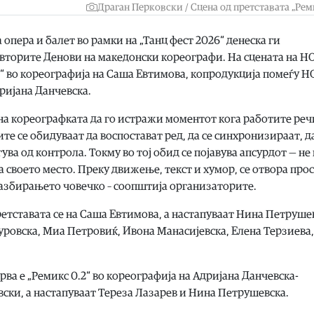
Драган Перковски / Сцена од претставата „Рем
пера и балет во рамки на „Танц фест 2026“ денеска ги
вторите Денови на македонски кореографи. На сцената на Н
“ во кореографија на Саша Евтимова, копродукција помеѓу Н
дријана Данчевска.
 на кореографката да го истражи моментот кога работите ре
е се обидуваат да воспостават ред, да се синхронизираат, д
ва од контрола. Токму во тој обид се појавува апсурдот — не
“ на своето место. Преку движење, текст и хумор, се отвора про
разбирањето човечко – соопштија организаторите.
етставата се на Саша Евтимова, а настапуваат Нина Петруше
уровска, Миа Петровиќ, Ивона Манасијевска, Елена Терзиева,
рва е „Ремикс 0.2“ во кореографија на Адријана Данчевска-
вски, а настапуваат Тереза Лазарев и Нина Петрушевска.