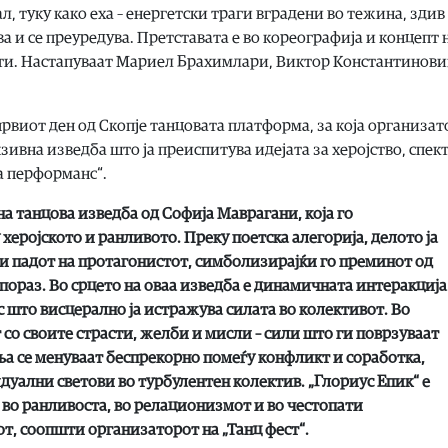
, туку како еха – енергетски траги вградени во тежина, здив
ва и се преуредува. Претставата е во кореографија и концепт 
ти. Настапуваат Мариел Брахимлари, Виктор Константинови
првиот ден од Скопје танцовата платформа, за која организа
ивна изведба што ја преиспитува идејата за херојство, спек
а перформанс“.
на танцова изведба од Софија Маврагани, која го
еројското и ранливото. Преку поетска алегорија, делото ја
 и падот на протагонистот, симболизирајќи го преминот од
 пораз. Во срцето на оваа изведба е динамичната интеракција
с што висцерално ја истражува силата во колективот. Во
 со своите страсти, желби и мисли – сили што ги поврзуваат
а се менуваат беспрекорно помеѓу конфликт и соработка,
дуални светови во турбулентен колектив. „Глориус Епик“ е
а во ранливоста, во релационизмот и во честопати
, соопшти организаторот на „Танц фест“.