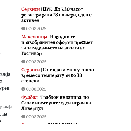
Сервиси
|
ЦУК: До 7.30 часот
регистрирани 23 пожари, еден е
активен
07.08.2026
Македонија
|
Народниот
правобранител оформи предмет
за загадувањето на водата во
а
Гостивар
07.08.2026
Сервиси
|
Сончево и многу топло
кција
време со температури до 38
степени
со
турен
07.08.2026
Фудбал
|
Tрабзон не запира, по
Салах носат уште еден играч на
онија;
Ливерпул
о на
07.08.2026
о
Економија
|
ВМРО-ДПМНЕ:
Фискалната дисциплина и