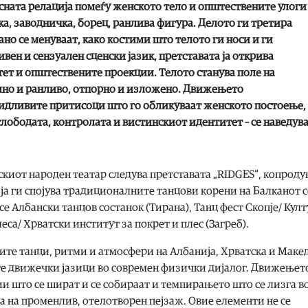
ксната релација помеѓу женското тело и општествените улоги
ка, заводничка, борец, ранлива фигура. Делото ги третира
ано се менуваат, како костими што телото ги носи и ги
ен и сензуален сценски јазик, претставата ја открива
ет и општествените проекции. Телото станува поле на
лно и ранливо, отпорно и изложено. Движењето
видливите притисоци што го обликуваат женското постоење,
слободата, контролата и вистинскиот идентитет – се наведув
скиот народен театар следува претставата „RIDGES“, копроду
оја ги спојува традиционалните танцови корени на Балканот 
е Албански танцов состанок (Тирана), Танц фест Скопје/ Кул
еса/ Хрватски институт за покрет и плес (Загреб).
те танци, ритми и атмосфери на Албанија, Хрватска и Макед
е движечки јазици во современ физички дијалог. Движењет
ии што се шират и се собираат и темпирањето што се лизга в
 на променлив, отелотворен пејзаж. Овие елементи не се