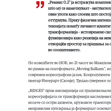
„Ремикс 0.2“ ја истражува компле
што му се наметнуваат – негувател
овие улоги како слоеви што постој
оттурнува. Преку физички интензив
тензијата помеѓу личниот идентит
трансформација – истовремено си
функционира како реакција на не
отворајќи простор за прашања за 
во соопштението.
По изведбите во НОБ, во 21 часот во Македон
во рамки на платформата „Moving Balkans“, к
современ кореографски јазик. Копродуценти с
центар Интерарт (Скопје), Тједан сувереног пл
„RIDGES“ црпи инспирација од традиционални
кореографијата ги трансформира наследенит
нозете со остри акценти, кружните траектор
неправилни пулсирања ја формираат основата