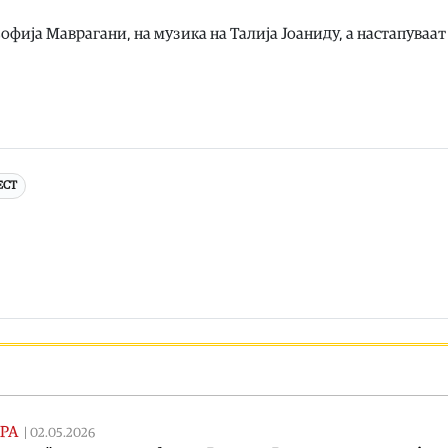
офија Маврагани, на музика на Талија Јоаниду, а настапуваат
ЕСТ
РА
|
02.05.2026