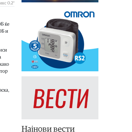
икс 0.2“
ОБ ќе
ОБ и
чиси
а
 како
стор
вска,
Најнови вести