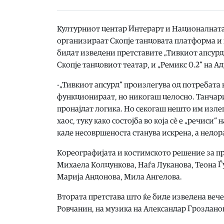
Културниот центар Интерарт и Националната о
организираат Скопје танцовата платформа и 
бидат изведени претставите „Тивкиот апсурд
Скопје танцовиот театар, и „Ремикс 0.2“ на А
-„Тивкиот апсурд“ произлегува од потребата
функционираат, но никогаш целосно. Танчарит
пронајдат логика. Но секогаш нешто им излегу
хаос, туку како состојба во која сè е „речиси
каде несовршеноста станува искрена, а недо
Кореографијата и костимското решение за пр
Михаела Колцункова, Наѓа Луканова, Теона Ѓ
Марија Андонова, Мила Ангелова.
Втората претстава што ќе биде изведена вече
Ровчанин, на музика на Александар Гроздано