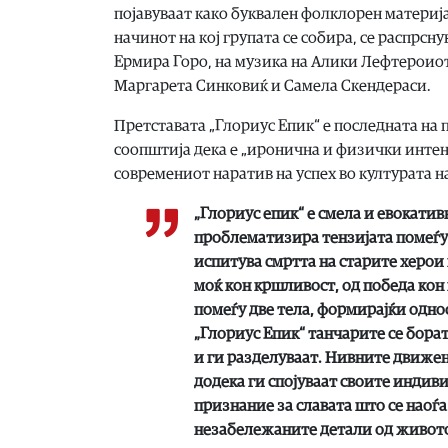
појавуваат како буквален фолклорен материјал
начинот на кој групата се собира, се распрсну
Ермира Горо, на музика на Алики Лефтероио
Маргарета Синковиќ и Самела Скендераси.
Претставата „Глориус Епик“ е последната на 
соопштија дека е „иронична и физички интенз
современиот наратив на успех во културата н
„Глориус епик“ е смела и евокатив
проблематизира тензијата помеѓу х
испитува смртта на старите херои
моќ кон кршливост, од победа кон
помеѓу две тела, формирајќи одно
„Глориус Епик“ танчарите се борат
и ги разделуваат. Нивните движењ
додека ги спојуваат своите индиви
признание за славата што се наоѓ
незабележаните детали од животот