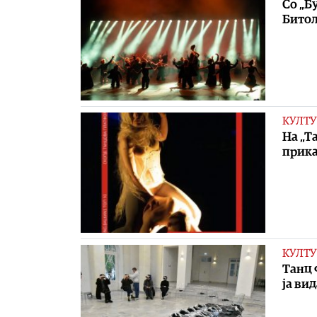
Со „Б
Битол
КУЛТУ
На „Т
прика
КУЛТУ
Tанц 
ја ви