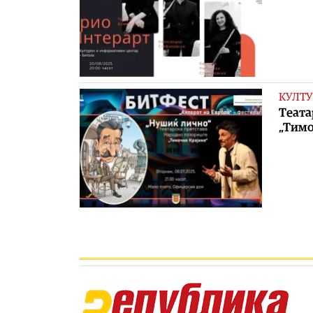
КУЛТУ
Tеата
„Тимо