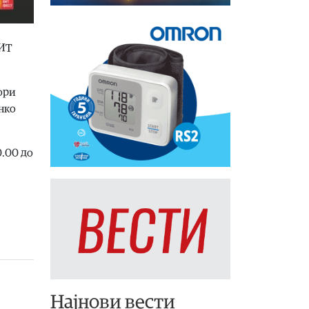
БИТ
вори
нко
0.00 до
Најнови вести