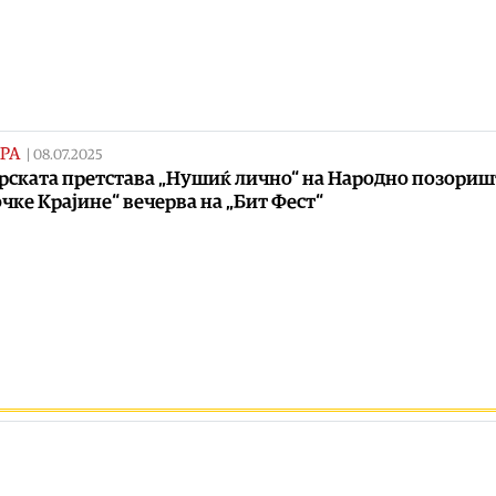
РА
|
08.07.2025
рската претстава „Нушиќ лично“ на Народно позориш
чке Крајине“ вечерва на „Бит Фест“