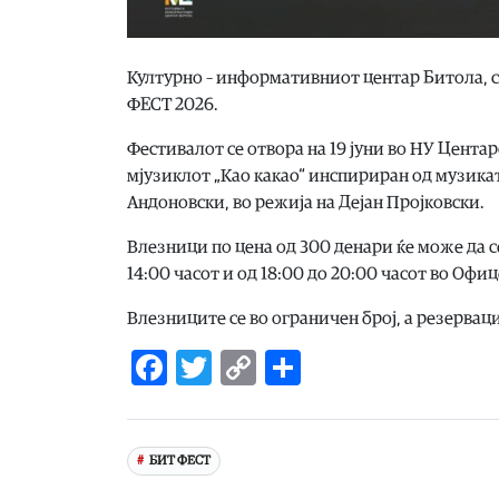
Културно – информативниот центар Битола, с
ФЕСТ 2026.
Фестивалот се отвора на 19 јуни во НУ Центаро
мјузиклот „Као какао“ инспириран од музика
Андоновски, во режија на Дејан Пројковски.
Влезници по цена од 300 денари ќе може да с
14:00 часот и од 18:00 до 20:00 часот во Офи
Влезниците се во ограничен број, а резерваци
Facebook
Twitter
Copy
Share
Link
БИТ ФЕСТ