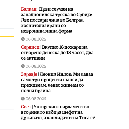
Балкан
|
Први случаи на
западнонилска треска во Србија:
Две постари лица во Белград
хоспитализирани со
невроинвазивна форма
06.08.2026
Сервиси
|
Вкупно 18 пожари на
отворено денеска до 18 часот, два
се активни
06.08.2026
–
Здравје
|
Леонид Индов: Ми даваа
само три проценти шанси да
преживеам, денес живеам со
полна брзина
06.08.2026
Свет
|
Унгарскиот парламент во
вторник го избира шефот на
државата, а кандидатот на Тиса сè
уште не е познат