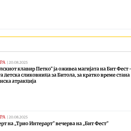
РА
|
20.08.2025
лскиот клавир Петко“ ја оживеа магијата на Бит Фест 
а детска сликовница за Битола, за кратко време стана
нска атракција
РА
|
20.08.2025
рт на „Трио Интерарт“ вечерва на „Бит Фест“