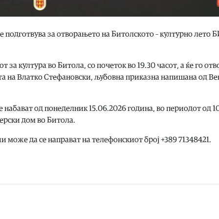
е подготвува за отворањето на Битолското – културно лето 
т за култура во Битола, со почеток во 19.30 часот, а ќе го от
та на Влатко Стефановски, љубовна приказна напишана од Ве
е набават од понеделник 15.06.2026 година, во периодот од 1
церски дом во Битола.
и може да се направат на телефонскиот број +389 71348421.