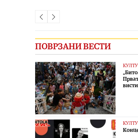
ПОВРЗАНИ ВЕСТИ
КУЛТУ
„Бито
Прват
висти
КУЛТУ
Конце