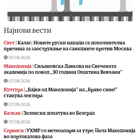
Најнови вести
Свет
|
Калас: Новите руски напади се дополнителна
причина за заострување на санкциите против Москва
07.08.2026
Македонија
|
Сиљановска Давкова на Свечената
академија по повод „30 години Општина Вевчани“
07.08.2026
Култура
|
„Бајки од Македонија“ на „Браво сине!“
станува лектира
07.08.2026
Балкан
|
Зеленски допатува во Белград
07.08.2026
Сервиси
|
УХМР со метеоаларм за утре: Цела Македонија
во портокалова фаза