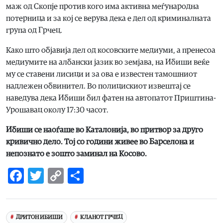
маж од Скопје против кого има активна меѓународна
потерница и за кој се верува дека е дел од криминалната
група од Грчец.
Како што објавија дел од косовските медиуми, а пренесоа
медиумите на албански јазик во земјава, на Ибиши веќе
му се ставени лисици и за ова е известен тамошниот
надлежен обвинител. Во полицискиот извештај се
наведува дека Ибиши бил фатен на автопатот Приштина-
Урошавац околу 17:30 часот.
Ибиши се наоѓаше во Каталонија, во притвор за друго
кривично дело. Тој со години живее во Барселона и
непознато е зошто заминал на Косово.
Facebook
Twitter
Copy
Share
Link
ДРИТОН ИБИШИ
КЛАНОТ ГРЧЕЦ