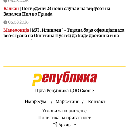
06.08.2026
Балкан
|
Потврдени 23 нови случаи на вирусот на
Западен Нил во Грција
06.08.2026
Македонија
|
МД „Илинден“ – Тирана бара официјалната
веб-страна на Општина Пустец да биде достапна и на
македонски јазик
06.08.2026
Свет
|
МИ6 е најмоќна тајна служба, каде е ЦИА
06.08.2026
Македонија
|
МВР со засилени сообраќајни контроли во
рамки на „Роудпол“: Фокус на брзината и безбедноста
на патиштата
Прва Република ДОО Скопје
06.08.2026
Свет
|
Португалија заплени пет тони кокаин на брод
Импресум
Маркетинг
Контакт
06.08.2026
Услови за користење
Балкан
|
Француска групација влегува во проектот за
Политика на приватност
електрично поврзување меѓу Грција и Кипар
Архива