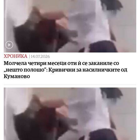
ХРОНИКА
|
14.07.2026
Молчела четири месеци оти ѝ се заканиле со
„нешто полошо“: Кривични за насилничките од
Куманово