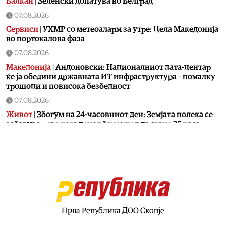
Балкан
|
Зеленски допатува во Белград
07.08.2026
Сервиси
|
УХМР со метеоаларм за утре: Цела Македонија
во портокалова фаза
07.08.2026
Македонија
|
Андоновски: Националниот дата-центар
ќе ја обедини државната ИТ инфраструктура – помалку
трошоци и повисока безбедност
07.08.2026
Живот
|
Збогум на 24-часовниот ден: Земјата полека се
забавува – еве кога денот би можел да стане 25 часа
07.08.2026
Економија
|
Скокна минималниот износ за К-15 – Еве
колку пари ќе ни легнат на сметка годинава
07.08.2026
Живот
|
Не ги игнорирајте овие знаци: Бојлерот може да
најавува сериозен дефект
Прва Република ДОО Скопје
07.08.2026