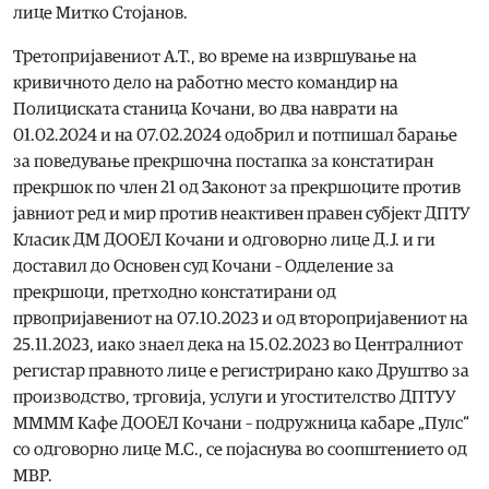
лице Митко Стојанов.
Третопријавениот А.Т., во време на извршување на
кривичното дело на работно место командир на
Полициската станица Кочани, во два наврати на
01.02.2024 и на 07.02.2024 одобрил и потпишал барање
за поведување прекршочна постапка за констатиран
прекршок по член 21 од Законот за прекршоците против
јавниот ред и мир против неактивен правен субјект ДПТУ
Класик ДМ ДООЕЛ Кочани и одговорно лице Д.Ј. и ги
доставил до Основен суд Кочани – Одделение за
прекршоци, претходно констатирани од
првопријавениот на 07.10.2023 и од второпријавениот на
25.11.2023, иако знаел дека на 15.02.2023 во Централниот
регистар правното лице е регистрирано како Друштво за
производство, трговија, услуги и угостителство ДПТУУ
ММММ Кафе ДООЕЛ Кочани – подружница кабаре „Пулс“
со одговорно лице М.С., се појаснува во соопштението од
МВР.