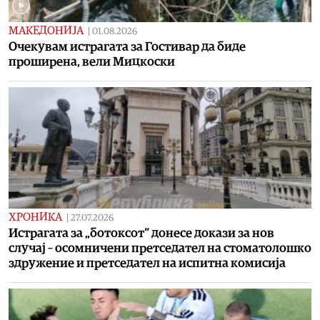
МАКЕДОНИЈА
|
01.08.2026
Очекувам истрагата за Гостивар да биде
проширена, вели Мицкоски
ХРОНИКА
|
27.07.2026
Истрагата за „ботоксот“ донесе докази за нов
случај – осомничени претседател на стоматолошко
здружение и претседател на испитна комисија