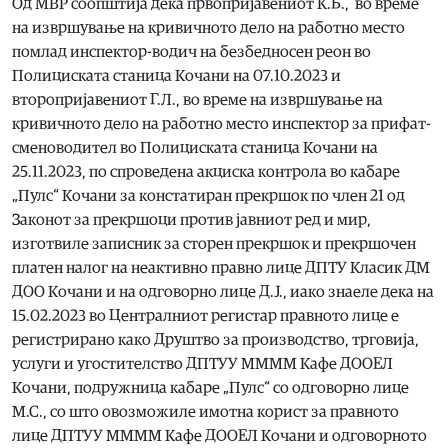
Од МВР соопштија дека првопријавениот К.Б., во време
на извршување на кривичното дело на работно место
помлад инспектор-водич на безбедносен реон во
Полициската станица Кочани на 07.10.2023 и
второпријавениот Г.Л., во време на извршување на
кривичното дело на работно место инспектор за прифат-
сменоводител во Полициската станица Кочани на
25.11.2023, по спроведена акциска контрола во кабаре
„Пулс“ Кочани за констатиран прекршок по член 21 од
Законот за прекршоци против јавниот ред и мир,
изготвиле записник за сторен прекршок и прекршочен
платен налог на неактивно правно лице ДПТУ Класик ДМ
ДОО Кочани и на одговорно лице Д.Ј., иако знаеле дека на
15.02.2023 во Централниот регистар правното лице е
регистрирано како Друштво за производство, трговија,
услуги и угостителство ДПТУУ ММММ Кафе ДООЕЛ
Кочани, подружница кабаре „Пулс“ со одговорно лице
М.С., со што овозможиле имотна корист за правното
лице ДПТУУ ММММ Кафе ДООЕЛ Кочани и одговорното