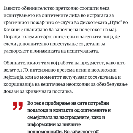
Јавното обвинителство претходно соопшти дека
испитувањето на оштетените лица во истрагата за
трагичниот пожар што се случи во дискотеката „Пулс“ во
Кочани е планирано да започне на почетокот на мај.
Поради големиот број оштетени и засегнати лица, ќе
следи дополнително известување со детали за
распоредот и динамиката на испитувањата.
Обвинителскиот тим кој работи на предметот, како што
велат од ЈО, интензивно презема итни и неодложни
дејствија, кои во моментот вклучуваат сослушувања и
координација на вештачења неопходни за обезбедување
докази за кривичната постапка.
Во тек е прибирање на сите потребни
податоци и контакти од оштетените и
семејствата на настраданите, како и
информации за нивните
полномошници. Во зависност од