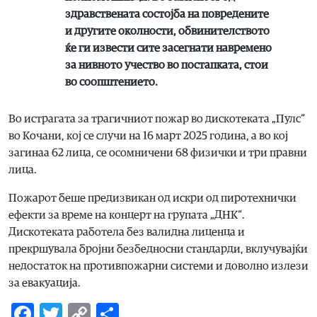
здравствената состојба на повредените
и другите околности, обвинителството
ќе ги извести сите засегнати навремено
за нивното учество во постапката, стои
во соопштението.
Во истрагата за трагичниот пожар во дискотеката „Пулс“
во Кочани, кој се случи на 16 март 2025 година, а во кој
загинаа 62 лица, се осомничени 68 физички и три правни
лица.
Пожарот беше предизвикан од искри од пиротехнички
ефекти за време на концерт на групата „ДНК“.
Дискотеката работела без валидна лиценца и
прекршувала бројни безбедносни стандарди, вклучувајќи
недостаток на противпожарни системи и доволно излези
за евакуација.
Facebook
Twitter
Copy
Share