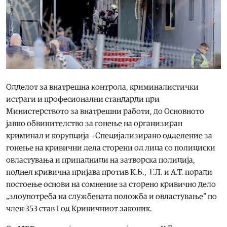
Одделот за внатрешна контрола, криминалистички
истраги и професионални стандарди при
Министерството за внатрешни работи, до Основното
јавно обвинителство за гонење на организиран
криминал и корупција – Специјализирано одделение за
гонење на кривични дела сторени од лица со полициски
овластувања и припадници на затворска полиција,
поднел кривична пријава против К.Б., Г.Л. и А.Т. поради
постоење основи на сомнение за сторено кривично дело
„злоупотреба на службената положба и овластување“ по
член 353 став 1 од Кривичниот законик.