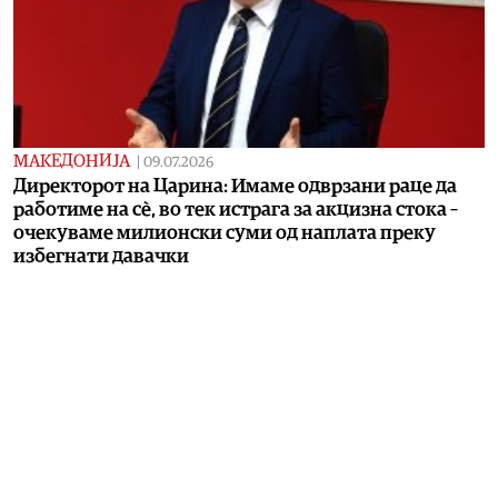
МАКЕДОНИЈА
|
09.07.2026
Директорот на Царина: Имаме одврзани раце да
работиме на сè, во тек истрага за акцизна стока –
очекуваме милионски суми од наплата преку
избегнати давачки