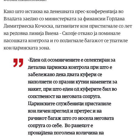
Како што истакна на денешната прес-конференција во
Владата заедно со министерката за финансии Гордана
Димитриеска Кочоска, патниците кои пристигнале со лет
на редовна линија Виена – Скопје откако ја поминале
пасошката контрола и го подигнале багажот се упатиле
кон царинската зона.
-Еден од осомничените е селектиран за
детална царинска контрола при што е
забележано дека двата куфери се
наполнети со празни кутии наменети за
накит, при што еден од куферите бил во
сопственост на неговата сопруга.
Царинските службеници пристапиле
кон личен преглед и претрес и на
рачниот багаж што го носела неговата
сопруга со себе. Во ранецот е
пронајдена поголема количина на