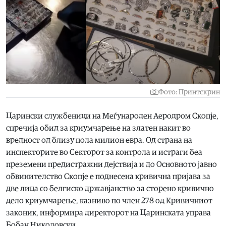
Фото: Принтскрин
Царински службеници на Меѓународен Аеродром Скопје,
спречија обид за криумчарење на златен накит во
вредност од близу пола милион евра. Од страна на
инспекторите во Секторот за контрола и истраги беа
преземени предистражни дејствија и до Основното јавно
обвинителство Скопје е поднесена кривична пријава за
две лица со белгиско државјанство за сторено кривично
дело криумчарење, казниво по член 278 од Кривичниот
законик, информира директорот на Царинската управа
Бобан Николовски.