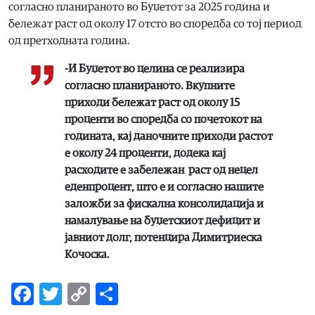
согласно планираното во Буџетот за 2025 година и
бележат раст од околу 17 отсто во споредба со тој период
од претходната година.
-И Буџетот во целина се реализира
согласно планираното. Вкупните
приходи бележат раст од околу 15
проценти во споредба со почетокот на
годината, кај даночните приходи растот
е околу 24 проценти, додека кај
расходите е забележан раст од нецел
еденпроцент, што е и согласно нашите
заложби за фискална консолидација и
намалување на буџетскиот дефицит и
јавниот долг, потенцира Димитриеска
Кочоска.
Facebook
Twitter
Copy
Share