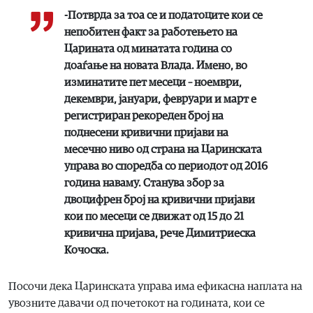
-Потврда за тоа се и податоците кои се
непобитен факт за работењето на
Царината од минатата година со
доаѓање на новата Влада. Имено, во
изминатите пет месеци – ноември,
декември, јануари, февруари и март е
регистриран рекореден број на
поднесени кривични пријави на
месечно ниво од страна на Царинската
управа во споредба со периодот од 2016
година наваму. Станува збор за
двоцифрен број на кривични пријави
кои по месеци се движат од 15 до 21
кривична пријава, рече Димитриеска
Кочоска.
Посочи дека Царинската управа има ефикасна наплата на
увозните давачи од почетокот на годината, кои се