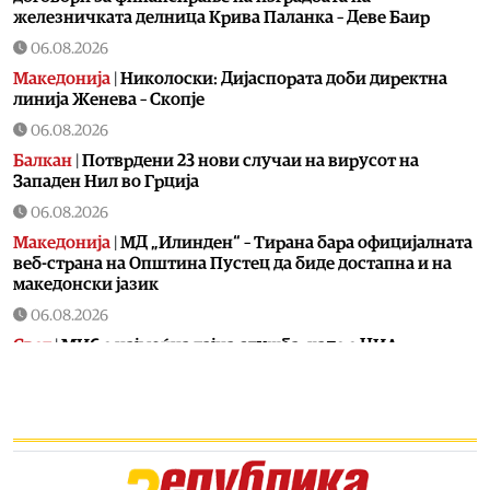
железничката делница Крива Паланка – Деве Баир
06.08.2026
Македонија
|
Николоски: Дијаспората доби директна
линија Женева – Скопје
06.08.2026
Балкан
|
Потврдени 23 нови случаи на вирусот на
Западен Нил во Грција
06.08.2026
Македонија
|
МД „Илинден“ – Тирана бара официјалната
веб-страна на Општина Пустец да биде достапна и на
македонски јазик
06.08.2026
Свет
|
МИ6 е најмоќна тајна служба, каде е ЦИА
06.08.2026
Македонија
|
МВР со засилени сообраќајни контроли во
рамки на „Роудпол“: Фокус на брзината и безбедноста
на патиштата
06.08.2026