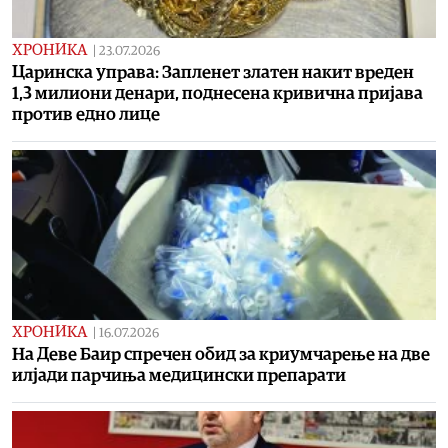
ХРОНИКА
|
23.07.2026
Царинска управа: Запленет златен накит вреден
1,3 милиони денари, поднесена кривична пријава
против едно лице
ХРОНИКА
|
16.07.2026
На Деве Баир спречен обид за криумчарење на две
илјади парчиња медицински препарати