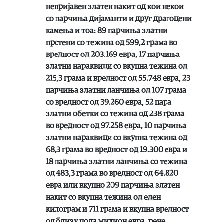
непријавен златен накит од кои некои
со парчиња дијаманти и друг драгоцени
камења и тоа: 89 парчиња златни
прстени со тежина од 599,2 грама во
вредност од 203.169 евра, 17 парчиња
златни нараквици со вкупна тежина од
215,3 грама и вредност од 55.748 евра, 23
парчиња златни ланчиња од 107 грама
со вредност од 39.260 евра, 52 пара
златни обетки со тежина од 238 грама
во вредност од 97.258 евра, 10 парчиња
златни нараквици со вкупна тежина од
68,3 грама во вредност од 19.300 евра и
18 парчиња златни ланчиња со тежина
од 483,3 грама во вредност од 64.820
евра или вкупно 209 парчиња златен
накит со вкупна тежина од еден
килограм и 711 грама и вкупна вредност
од близу пола милион евра, рече