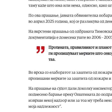
таму каде што има или нема, односно, како ш
По ова прашање, јавната обвинителка побара
во април 2025 година, кој се разликува од д
На вкрстени прашања од одбраната Тимовска 
документација е донесена уште во 2006 – 200
Процената, правилникот и планот 
ги пропишуваат мерките што секој 
таа.
Во врска со елаборатот за заштита од пожари, 
пропишани мерките за заштита од пожари и т
На прашање на судот дали доколку инспектор
поднесено барање преку Општината до подра
изврши некој надзор или за тоа му треба нек
моја надлежност“.