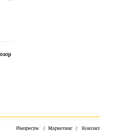
Балкан
|
Нови сообраќајни мерки
во Црна Гора: Казни до 400 евра за
електричните тротинети
07.08.2026
Естрада
|
Здравко Чолиќ признава:
Моите ќерки се разгалени
07.08.2026
розор
Импресум
Маркетинг
Контакт