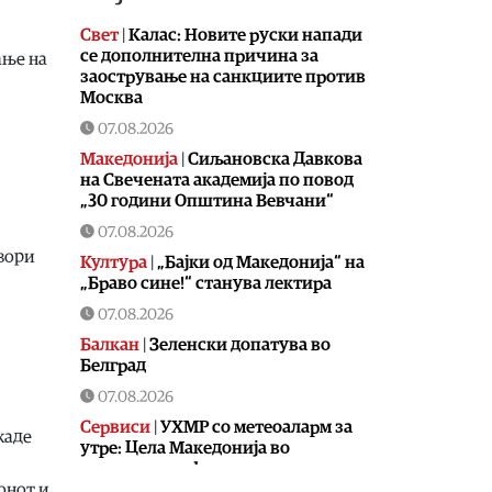
Свет
|
Калас: Новите руски напади
се дополнителна причина за
ање на
заострување на санкциите против
Москва
07.08.2026
Македонија
|
Сиљановска Давкова
на Свечената академија по повод
„30 години Општина Вевчани“
07.08.2026
овори
Култура
|
„Бајки од Македонија“ на
„Браво сине!“ станува лектира
07.08.2026
Балкан
|
Зеленски допатува во
Белград
07.08.2026
Сервиси
|
УХМР со метеоаларм за
каде
утре: Цела Македонија во
портокалова фаза
онот и