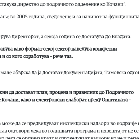
оставува директно до подрачното одделение во Кочани“.
овање во 2005 година, сведочеше и за начинот на функционир
брува директорот, а секоја година се доставува до Владата.
авува како формат секој сектор наведува конкретни
и со кого соработува – рече таа.
мале обврска да ја достават документацијата, Тимовска одг
жни да достават план, процена и правилник до Подрачното
 Кочани, како и електронски елаборат преку Општината –
може да се предвидуваат инспекциски надзори во подрачје 
таа одговори дека во годишната програма и извештајот не се
но дека се организираат и спроведуваат надзори но не и реги