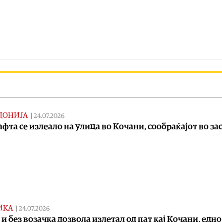
ДОНИЈА
|
24.07.2026
афта се излеало на улица во Кочани, сообраќајот во зас
ИКА
|
24.07.2026
 и без возачка дозвола излетал од пат кај Кочани, едн