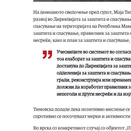
На денешното сведочење пред судот, Маја Ти
развој во Дирекцијата за заштита и спасување
спасување на територијата на Република Мак
заштита и спасување, правилник за заштита 
несреќи, како и план за заштита и спасување,
Учесниците во системот во соглас
тоа елаборат за заштита и спасува
доставува до Дирекцијата за зашти
одделенија за заштита и спасување
гради, реконструира или пренамен
должни да изработат правилник з
непогоди и други несреќи и да изр
Тимовска додаде дека позитивно мислење се и
спротивно се посочуваат мерки и активности 
Во врска со конкретниот случај со објектот „