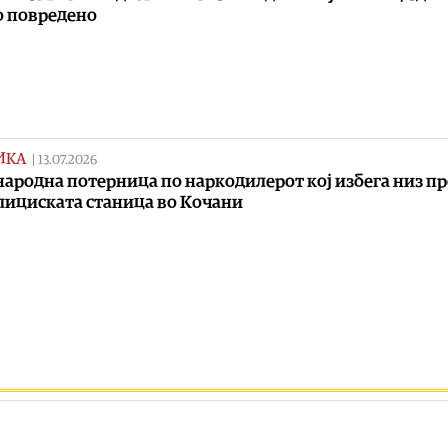
 повредено
ИКА
|
13.07.2026
ародна потерница по наркодилерот кој избега низ п
лициската станица во Кочани