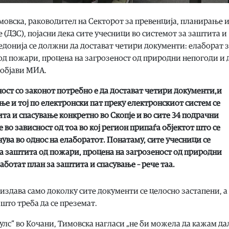
мовска, раководител на Секторот за превенција, планирање 
 (ДЗС), појасни дека сите учесници во системот за заштита и
едонија се должни да достават четири документи: елаборат 
од пожари, процена на загрозеност од природни непогоди и 
 објави МИА.
ност со законот потребно е да достават четири документи,и
ње и тој по електронски пат преку електронскиот систем се
та и спасување конкретно во Скопје и во сите 34 подрачни
 во зависност од тоа во кој регион припаѓа објектот што се
ува во однос на елаборатот. Понатаму, сите учесници се
а заштита од пожари, процена на загрозеност од природни
аботат план за заштита и спасување – рече таа.
здава само доколку сите документи се целосно застапени, а
што треба да се преземат.
Пулс“ во Кочани, Тимовска нагласи „не би можела да кажам да