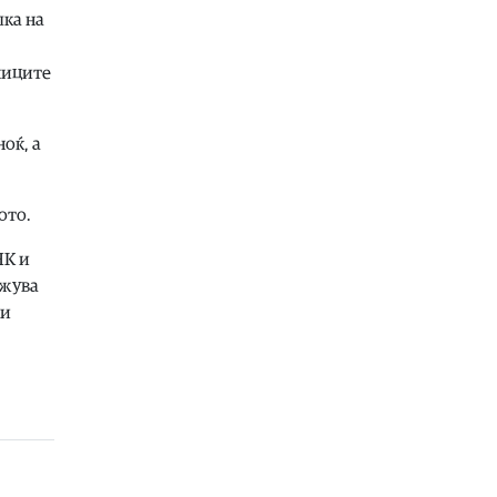
лка на
Здравје
|
Лубеницата е здрава, но
не претерувајте: Еве кога може да
предизвика здравствени
ниците
проблеми
07.08.2026
оќ, а
Калеидоскоп
|
Најубавата сцена од
Охрид
07.08.2026
ото.
Здравје
|
Тие се споменуваат во
Библијата, во старогрчката
НК и
митологија и во древниот Египет,
лжува
каде биле симбол на плодност,
ни
изобилство и долговечност
07.08.2026
Филм
|
17. МакеДокс под мотото
„Само сонот е стварност“ од 20-27
август
07.08.2026
Македонија
|
ЦУК: До 18 часот