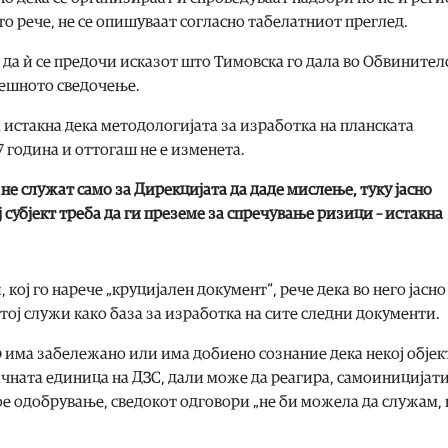
то рече, не се опишуваат согласно табелатниот преглед.
 да ѝ се предочи исказот што Тимовска го дала во Обвинител
енешното сведочење.
истакна дека методологијата за изработка на планската
7 година и оттогаш не е изменета.
не служат само за Дирекцијата да даде мислење, туку јасно
субјект треба да ги преземе за спречување ризици – истакна
кој го нарече „круцијален документ“, рече дека во него јасно
ој служи како база за изработка на сите следни документи.
 има забележано или има добиено сознание дека некој објек
чната единица на ДЗС, дали може да реагира, самоиницијат
ое одобрување, сведокот одговори „не би можела да служам, 