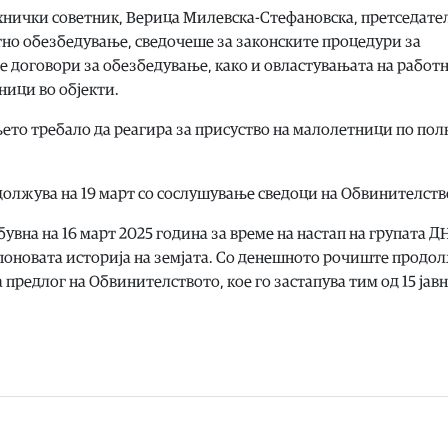
ехнички советник, Верица Милевска-Стефановска, претседате
но обезбедување, сведочеше за законските процедури за
е договори за обезбедување, како и овластувањата на работ
ници во објекти.
ето требало да реагира за присуство на малолетници по полн
одолжува на 19 март со сослушување сведоци на Обвинителств
увна на 16 март 2025 година за време на настап на групата Д
 поновата историја на земјата. Со денешното рочиште продо
 предлог на Обвинителството, кое го застапува тим од 15 јав