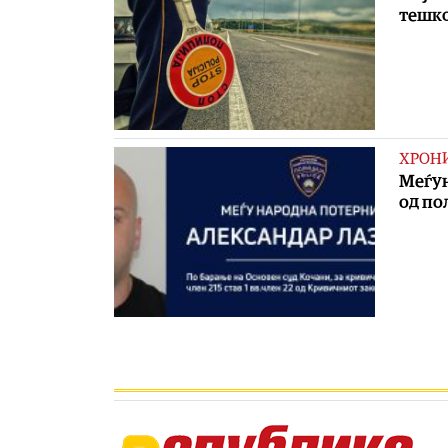
тешко
ХРОН
Меѓун
од по