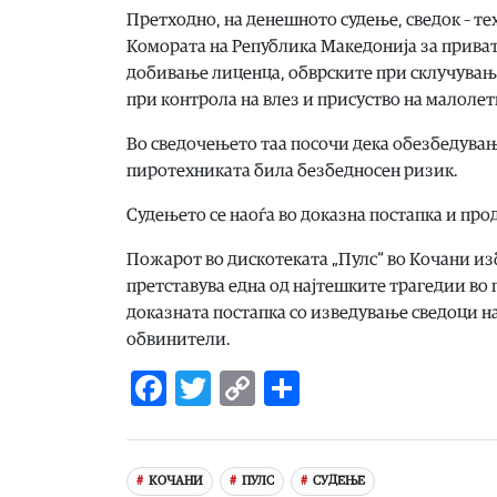
Претходно, на денешното судење, сведок – т
Комората на Република Македонија за приват
добивање лиценца, обврските при склучувањ
при контрола на влез и присуство на малолет
Во сведочењето таа посочи дека обезбедувањ
пиротехниката била безбедносен ризик.
Судењето се наоѓа во доказна постапка и пр
Пожарот во дискотеката „Пулс“ во Кочани изб
претставува една од најтешките трагедии во
доказната постапка со изведување сведоци на
обвинители.
Facebook
Twitter
Copy
Share
Link
КОЧАНИ
ПУЛС
СУДЕЊЕ