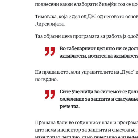
поднесени вакви елаборати бидејќи тоа се д
Тимовска, која е дел од ДЗС од неговото осн
Дирекцијата.
Таа објасни дека програмата за работа ја одо
Во табеларниот дел што ни се дост
активности, носител на активноста 
На прашањето дали управителите на „Пулс“ и
потврдно.
Сите учесници во системот се дол
одделение за заштита и спасување
рече таа.
Прашана дали во годишниот план и програма 
што нема инспектор за заштита и спасување, 
наведуваат детално, само генерално е наведе