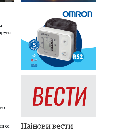
и
за
други
 во
Најнови вести
ли се