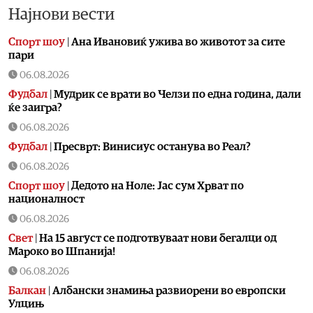
Најнови вести
Спорт шоу
|
Aна Ивановиќ ужива во животот за сите
пари
06.08.2026
Фудбал
|
Мудрик се врати во Челзи по една година, дали
ќе заигра?
06.08.2026
Фудбал
|
Пресврт: Винисиус останува во Реал?
06.08.2026
Спорт шоу
|
Дедото на Ноле: Јас сум Хрват по
националност
06.08.2026
Свет
|
На 15 август се подготвуваат нови бегалци од
Мароко во Шпанија!
06.08.2026
Балкан
|
Албански знамиња развиорени во европски
Улцињ