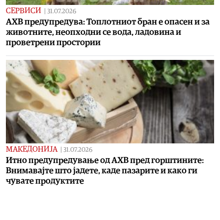
СЕРВИСИ
|
31.07.2026
АХВ предупредува: Топлотниот бран е опасен и за
животните, неопходни се вода, ладовина и
проветрени простории
МАКЕДОНИЈА
|
31.07.2026
Итно предупредување од АХВ пред горштините:
Внимавајте што јадете, каде пазарите и како ги
чувате продуктите