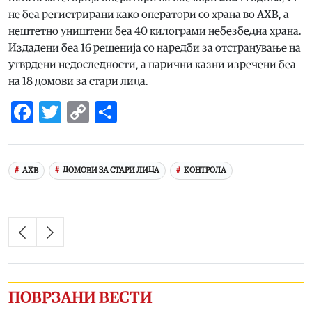
не беа регистрирани како оператори со храна во АХВ, а
нештетно уништени беа 40 килограми небезбедна храна.
Издадени беа 16 решенија со наредби за отстранување на
утврдени недоследности, а парични казни изречени беа
на 18 домови за стари лица.
Facebook
Twitter
Copy
Share
Link
АХВ
ДОМОВИ ЗА СТАРИ ЛИЦА
КОНТРОЛА
ПОВРЗАНИ ВЕСТИ