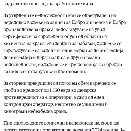
задравствен преглед за вработените лица.
За утврдените недоследности кои се однесувале и на
нередовно водење на записи за Добра хигиенска и Добра
производствена пракса, недоставување на увид
сертификати за спроведени обуки од областа на
хигиената на храна, евиденција за набавки, доцнење со
спроведување на задолжителни мерки за дезинфекција,
дезинсекција и дератизација и други помали
недоследности, издадени се и три решенија со наредби
за нивно отстранување и две опомени.
За сторени прекршоци од поголем обем изречени се
глоби во вредност од 1 550 евра во денарска
противвредност за 4 оператори, а само од еден
контролиран оператор, нештетно се уништени 6
килограми небезбедна храна.
При спроведените вонредни инспекциски надзори кај
истата категорија оператори во ноември 2024 година, 14