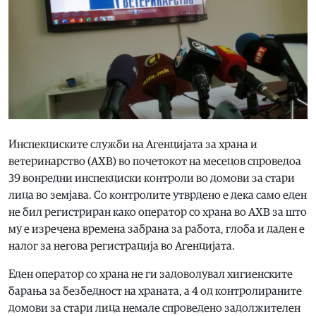
Инспекциските служби на Агенцијата за храна и
ветеринарство (АХВ) во почетокот на месецов спроведоа
39 вонредни инспекциски контроли во домови за стари
лица во земјава. Со контролите утврдено е дека само еден
не бил регистриран како оператор со храна во АХВ за што
му е изречена времена забрана за работа, глоба и даден е
налог за негова регистрација во Агенцијата.
Еден оператор со храна не ги задоволувал хигиенските
барања за безбедност на храната, а 4 од контролираните
домови за стари лица немале спроведено задолжителен