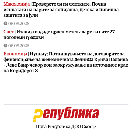
Македонија
|
Проверете си ги сметките: Почна
исплатата на парите за социјална, детска и цивилна
заштита за јули
06.08.2026
Свет
|
Италија издаде црвен метео аларм за сите 27
поголеми градови
06.08.2026
Економија
|
Нупнау: Потпишувањето на договорите за
финансирање на железничката делница Крива Паланка
– Деве Баир чекор кон заокружување на источниот крак
на Коридорот 8
06.08.2026
Естрада
|
Ова го може само таа: Лепа Брена падна на
бина
06.08.2026
Фудбал
|
Роналдо уште се одмoра од СП
06.08.2026
Свет
|
Хамас ги преместува тајните операции од Катар
Прва Република ДОО Скопје
во Турција