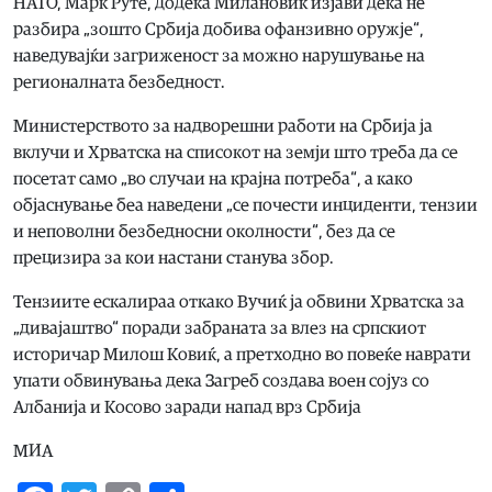
НАТО, Марк Руте, додека Милановиќ изјави дека не
разбира „зошто Србија добива офанзивно оружје“,
наведувајќи загриженост за можно нарушување на
регионалната безбедност.
Министерството за надворешни работи на Србија ја
вклучи и Хрватска на списокот на земји што треба да се
посетат само „во случаи на крајна потреба“, а како
објаснување беа наведени „се почести инциденти, тензии
и неповолни безбедносни околности“, без да се
прецизира за кои настани станува збор.
Тензиите ескалираа откако Вучиќ ја обвини Хрватска за
„дивајаштво“ поради забраната за влез на српскиот
историчар Милош Ковиќ, а претходно во повеќе наврати
упати обвинувања дека Загреб создава воен сојуз со
Албанија и Косово заради напад врз Србија
МИА