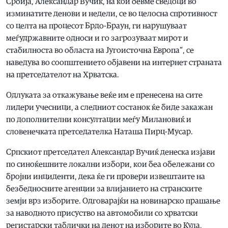
Србија, Александар Вучиќ, на кои бевме сведоци во
изминатите денови и недели, се во целосна спротивност
со целта на процесот Брдо-Браун, ги нарушуваат
меѓудржавните односи и го загрозуваат мирот и
стабилноста во областа на Југоисточна Европа“, се
наведува во соопштението објавени на интернет страната
на претседателот на Хрватска.
Одлуката за откажување веќе им е пренесена на сите
лидери учесници, а следниот состанок ќе биде закажан
по дополнителни консултации меѓу Милановиќ и
словенечката претседателка Наташа Пирц-Мусар.
Српскиот претседател Александар Вучиќ денеска изјави
по синоќешните локални избори, кои беа обележани со
бројни инциденти, дека ќе ги провери извештаите на
безбедносните агенции за влијанието на странските
земји врз изборите. Одговарајќи на новинарско прашање
за наводното присуство на автомобили со хрватски
регистарски таблички на денот на изборите во Кула,