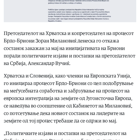
Претседателот на Хрватска и копретседател на процесот
Брдо-Бриони Зоран Милановиќ денеска го откажа
состанок закажан за мај на иницијативата на Бриони
поради политичките изјави и постапки на претседателот
на Србија, Александар Вучиќ.
Хрватска и Словенија, како членки на Европската Унија,
го иницираа процесот Брдо-Бриони со цел подобрување
на меѓусебната соработка и забрзување на процесот на
европска интеграција на земјите од Југоисточна Европа,
се наведува во соопштение од Кабинетот на Милановиќ,
со потсетување дека новиот состанок на лидерите на
земјите од тој процес требаше да се одржи во мај.
„Политичките изјави и постапки на претседателот на