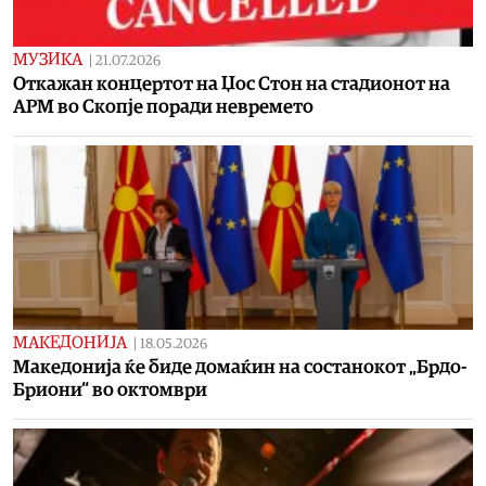
МУЗИКА
|
21.07.2026
Откажан концертот на Џос Стон на стадионот на
АРМ во Скопје поради невремето
МАКЕДОНИЈА
|
18.05.2026
Македонија ќе биде домаќин на состанокот „Брдо-
Бриони“ во октомври