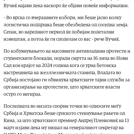
Вучиќ најави дека наскоро ќе објави повеќе информации.
– Во врска со вчерашните избори, ми беше јасно колку
логистичка поддршка беше обезбедена од соседна земја.
Сепак, во наредниот период ќе добијам подетални
извештаи, а потоа ќе ги споделам со вас – рече Вучиќ.
По избувнувањето на масовните антивладини протести и
студентските блокади, поради смртта на 16 лица во Нови
Сад кон крајот на 2024 година кога се урна бетонска
настрешница на жезллезничката станица, Владата во
Србија постојано ги обвинува хрватските тајни служби за
организирање на протестите, што хрватските власти
остро го негираа.
Последната во низата спорни точки во односите меѓу
Србија и Хрватска беше српското стекнување ракети од
Кина, за што хрватскиот премиер Андреј Пленковиќ на 13
март изјави дека му пишал на генералниот секретар на