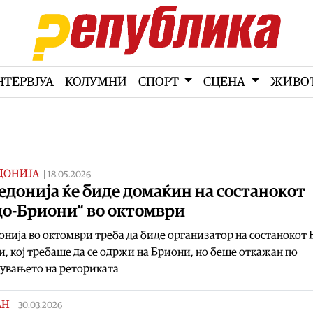
НТЕРВЈУА
КОЛУМНИ
СПОРТ
СЦЕНА
ЖИВО
ДОНИЈА
|
18.05.2026
донија ќе биде домаќин на состанокот
до-Бриони“ во октомври
нија во октомври треба да биде организатор на состанокот 
, кој требаше да се одржи на Бриони, но беше откажан по
увањето на реториката
АН
|
30.03.2026