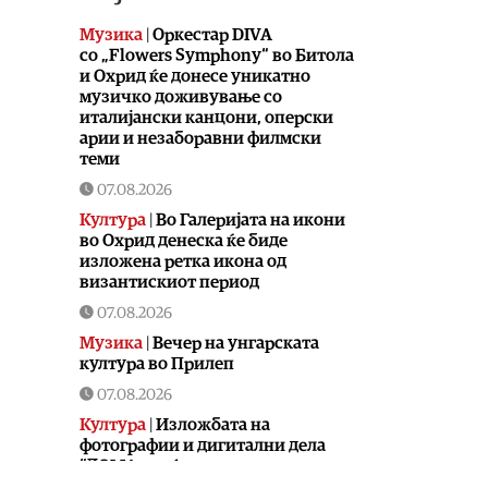
Музика
|
Оркестар DIVA
со „Flowers Symphony“ во Битола
и Охрид ќе донесе уникатно
музичко доживување со
италијански канцони, оперски
арии и незаборавни филмски
теми
07.08.2026
Култура
|
Во Галеријата на икони
во Охрид денеска ќе биде
изложена ретка икона од
византискиот период
07.08.2026
Музика
|
Вечер на унгарската
култура во Прилеп
07.08.2026
Култура
|
Изложбата на
фотографии и дигитални дела
“ДОМА – меѓугенерациски
дијалози за денот и ноќта“ на