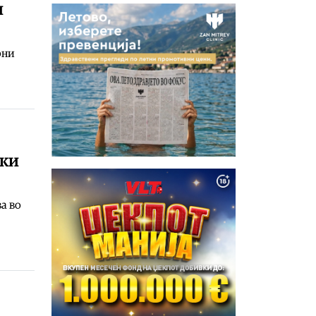
и
они
чки
а во