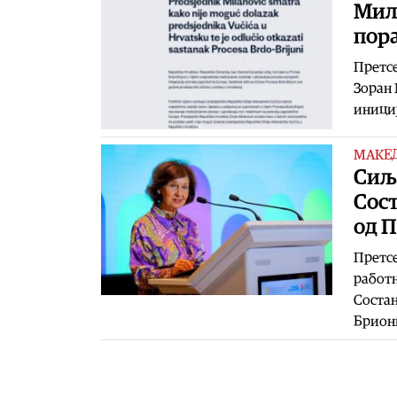
Мил
пора
Претсе
Зоран 
инициј
МАКЕ
Сиља
Сост
од 
Претсе
работн
Состан
Брион