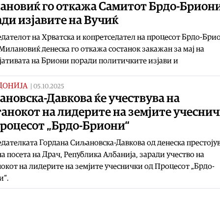
ановиќ го откажа Самитот Брдо-Брион
ди изјавите на Вучиќ
дателот на Хрватска и копретседател на процесот Брдо-Бри
Милановиќ денеска го откажа состанок закажан за мај на
ативата на Бриони поради политичките изјави и
ДОНИЈА
|
05.10.2025
новска-Давкова ќе учествува на
анокот на лидерите на земјите учесни
Процесот „Брдо-Бриони“
дателката Гордана Сиљановска-Давкова од денеска престојув
а посета на Драч, Република Албанија, заради учество на
окот на лидерите на земјите учеснички од Процесот „Брдо-
и“.