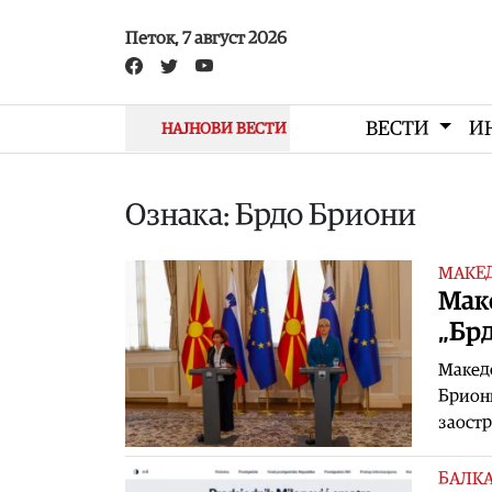
Skip to main content
Петок, 7 август 2026
ВЕСТИ
И
НАЈНОВИ ВЕСТИ
Ознака: Брдо Бриони
МАКЕ
Маке
„Бр
Македо
Бриони
заостр
БАЛК