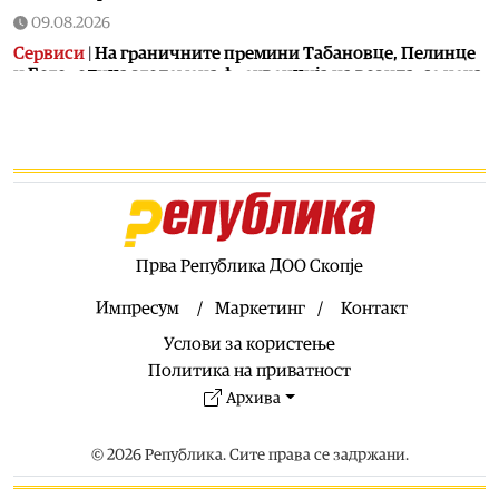
09.08.2026
Сервиси
|
На граничните премини Табановце, Пелинце
и Богородица зголемена фреквенција на возила, се чека
и по повеќе од еден час
09.08.2026
Филм
|
Мастерклас на МакеДокс: Мигел Еек и Ксавиер
Марадес ги откриваат тајните на документарниот филм
09.08.2026
Музика
|
Битолскиот Камерен оркестар ќе одржи
концерт на Големо Езеро на Пелистер
Прва Република ДОО Скопје
09.08.2026
Импресум
Маркетинг
Контакт
Скопје
|
Во Драчево вечерва проекција на „Трето
Услови за користење
полувреме“ во рамки на киното на отворено
Политика на приватност
09.08.2026
Архива
Живот
|
Дел од граѓаните месецов ќе имаат уште еден
продолжен викенд
© 2026 Република. Сите права се задржани.
09.08.2026
Скопје
|
Следната недела авионски ќе се прска против