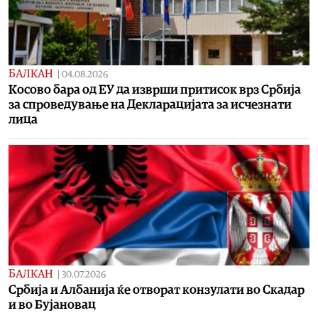
БАЛКАН
|
04.08.2026
Косово бара од ЕУ да изврши притисок врз Србија
за спроведување на Декларацијата за исчезнати
лица
БАЛКАН
|
30.07.2026
Србија и Албанија ќе отворат конзулати во Скадар
и во Бујановац