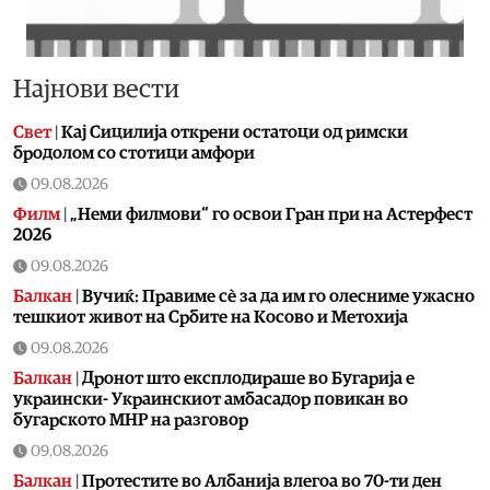
Најнови вести
Свет
|
Кај Сицилија открени остатоци од римски
бродолом со стотици амфори
09.08.2026
Филм
|
„Неми филмови“ го освои Гран при на Астерфест
2026
09.08.2026
Балкан
|
Вучиќ: Правиме сè за да им го олесниме ужасно
тешкиот живот на Србите на Косово и Метохија
09.08.2026
Балкан
|
Дронот што експлодираше во Бугарија е
украински- Украинскиот амбасадор повикан во
бугарското МНР на разговор
09.08.2026
Балкан
|
Протестите во Албанија влегоа во 70-ти ден