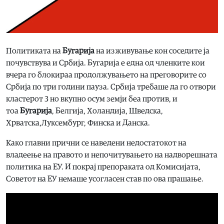
Политиката на
Бугарија
на изживување кон соседите ја
почувствува и Србија. Бугарија е една од членките кои
вчера го блокираа продолжувањето на преговорите со
Србија по три години пауза. Србија требаше да го отвори
кластерот 3 но вкупно осум земји беа против, и
тоа
Бугарија
, Белгија, Холандија, Шведска,
Хрватска,Луксембург, Финска и Данска.
Како главни прични се наведени недостатокот на
владеење на правото и непочитувањето на надворешната
политика на ЕУ. И покрај препораката од Комисијата,
Советот на ЕУ немаше усогласен став по ова прашање.