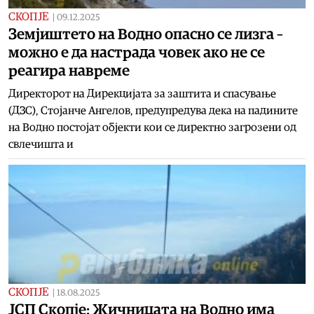
СКОПЈЕ
|
09.12.2025
Земјиштето на Водно опасно се лизга –
можно е да настрада човек ако не се
реагира навреме
Директорот на Дирекцијата за заштита и спасување
(ДЗС), Стојанче Ангелов, предупредува дека на падините
на Водно постојат објекти кои се директно загрозени од
свлечишта и
СКОПЈЕ
|
18.08.2025
ЈСП Скопје: Жичницата на Водно има