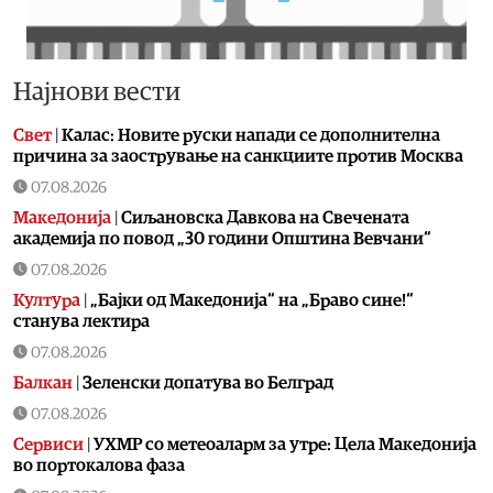
Најнови вести
Свет
|
Калас: Новите руски напади се дополнителна
причина за заострување на санкциите против Москва
07.08.2026
Македонија
|
Сиљановска Давкова на Свечената
академија по повод „30 години Општина Вевчани“
07.08.2026
Култура
|
„Бајки од Македонија“ на „Браво сине!“
станува лектира
07.08.2026
Балкан
|
Зеленски допатува во Белград
07.08.2026
Сервиси
|
УХМР со метеоаларм за утре: Цела Македонија
во портокалова фаза