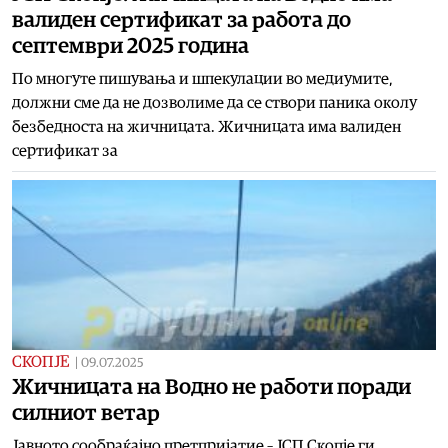
валиден сертификат за работа до
септември 2025 година
По многуте пишувања и шпекулации во медиумите,
должни сме да не дозволиме да се створи паника околу
безбедноста на жичницата. Жичницата има валиден
сертификат за
СКОПЈЕ
|
09.07.2025
Жичницата на Водно не работи поради
силниот ветар
Јавното сообраќајно претпријатие – ЈСП Скопје ги