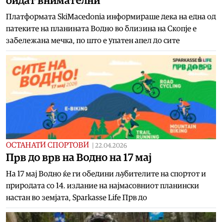
бидат внимателни
Платформата SkiMacedonia информираше дека на една од
патеките на планината Водно во близина на Скопје е
забележана мечка, по што е упатен апел до сите
ОСТАНАТИ СПОРТОВИ
|
22.04.2026
Прв до врв на Водно на 17 мај
На 17 мај Водно ќе ги обедини љубителите на спортот и
природата со 14. издание на најмасовниот планински
настан во земјата, Sparkasse Life Прв до