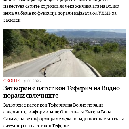
известува своите корисници дека жичницата на Водно
нема да биде во функција поради најавата од УХМР за
засилен
СКОПЈЕ
|
31.05.2025
Затворен е патот кон Теферич на Водно
поради свлечиште
Затворен е патот кон Теферич на Водно поради
свлечиште, информираше Општината Кисела Вода.
Сакаме да ве информираме дека поради новонастанатата
ситуација на патот кон Теферич