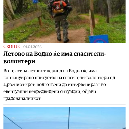
СКОПЈЕ
|
01.04.2026
Летово на Водно ќе има спасители-
волонтери
Во текот на летниот период на Водно ќе има
континуирано присуство на спасители-волонтери од
Црвениот крст, подготвени да интервенираат во
евентуални непредвидени ситуации, објави
градоначалникот