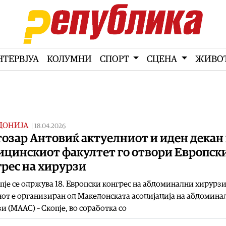
НТЕРВЈУА
КОЛУМНИ
СПОРТ
СЦЕНА
ЖИВО
ДОНИЈА
|
18.04.2026
озар Антовиќ актуелниот и иден декан
ицинскиот факултет го отвори Европск
рес на хирурзи
пје се одржува 18. Европски конгрес на абдоминални хирурзи
от е организиран од Македонската асоцијација на абдомина
и (МААС) – Скопје, во соработка со