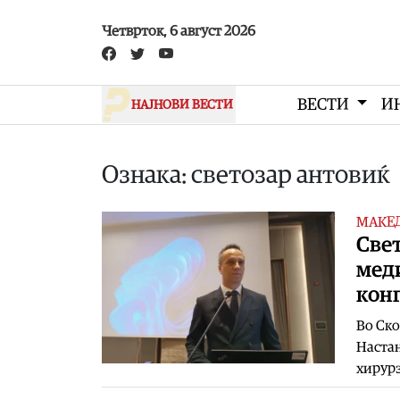
Skip to main content
Четврток, 6 август 2026
ВЕСТИ
И
НАЈНОВИ ВЕСТИ
Ознака: светозар антовиќ
МАКЕ
Свет
мед
конг
Во Ско
Настан
хирурз