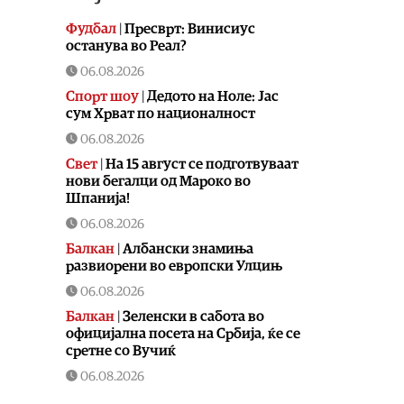
Фудбал
|
Пресврт: Винисиус
останува во Реал?
06.08.2026
Спорт шоу
|
Дедото на Ноле: Јас
сум Хрват по националност
06.08.2026
Свет
|
На 15 август се подготвуваат
нови бегалци од Мароко во
Шпанија!
06.08.2026
Балкан
|
Албански знамиња
развиорени во европски Улцињ
06.08.2026
Балкан
|
Зеленски в сабота во
официјална посета на Србија, ќе се
сретне со Вучиќ
06.08.2026
Македонија
|
Помалку првачиња,