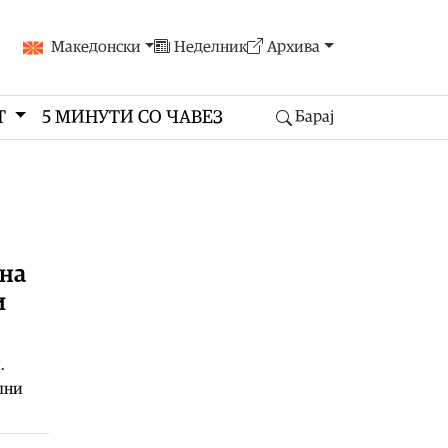
Македонски
Неделник
Архива
Т
5 МИНУТИ СО ЧАВЕЗ
Барај
 на
и
.
лни