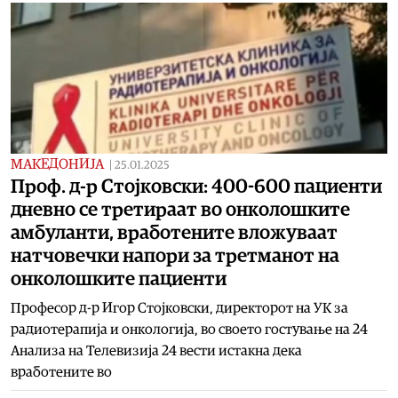
МАКЕДОНИЈА
|
25.01.2025
Проф. д-р Стојковски: 400-600 пациенти
дневно се третираат во онколошките
амбуланти, вработените вложуваат
натчовечки напори за третманот на
онколошките пациенти
Професор д-р Игор Стојковски, директорот на УК за
радиотерапија и онкологија, во своето гостување на 24
Анализа на Телевизија 24 вести истакна дека
вработените во