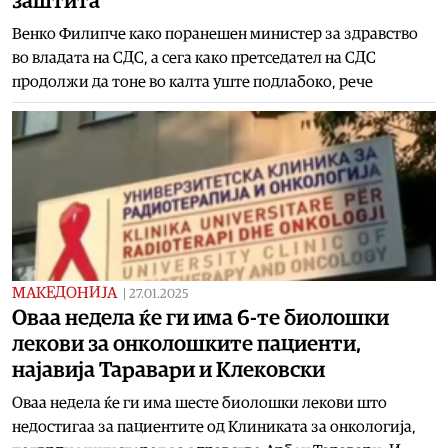
заштита
Венко Филипче како поранешен министер за здравство
во владата на СДС, а сега како претседател на СДС
продолжи да тоне во калта уште подлабоко, рече
МАКЕДОНИЈА
|
27.01.2025
Оваа недела ќе ги има 6-те биолошки
лекови за онколошките пациенти,
најавија Таравари и Клековски
Оваа недела ќе ги има шесте биолошки лекови што
недостигаа за пациентите од Клиниката за онкологија,