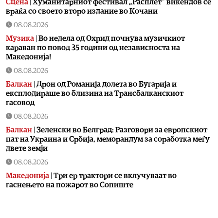
Сцена
|
Хуманитарниот фестивал „Расплет“ викендов се
враќа со своето второ издание во Кочани
08.08.2026
Музика
|
Во недела од Охрид почнува музичкиот
караван по повод 35 години од независноста на
Македонија!
08.08.2026
Балкан
|
Дрон од Романија долета во Бугарија и
експлодираше во близина на Трансбалканскиот
гасовод
08.08.2026
Балкан
|
Зеленски во Белград: Разговори за европскиот
пат на Украина и Србија, меморандум за соработка меѓу
двете земји
08.08.2026
Македонија
|
Три ер трактори се вклучуваат во
гаснењето на пожарот во Сопиште
08.08.2026
Македонија
|
Мицкоски: Карпалак е наша заедничка