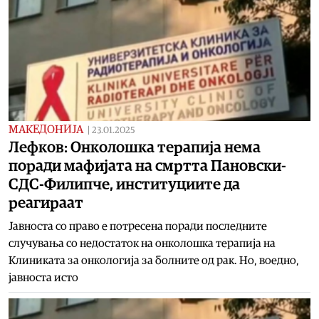
МАКЕДОНИЈА
|
23.01.2025
Лефков: Онколошка терапија нема
поради мафијата на смртта Пановски-
СДС-Филипче, институциите да
реагираат
Јавноста со право е потресена поради последните
случувања со недостаток на онколошка терапија на
Клиниката за онкологија за болните од рак. Но, воедно,
јавноста исто