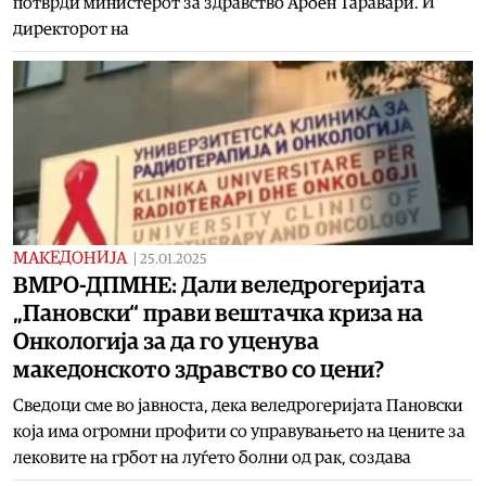
потврди министерот за здравство Арбен Таравари. И
директорот на
МАКЕДОНИЈА
|
25.01.2025
ВМРО-ДПМНЕ: Дали веледрогеријата
„Пановски“ прави вештачка криза на
Онкологија за да го уценува
македонското здравство со цени?
Сведоци сме во јавноста, дека веледрогеријата Пановски
која има огромни профити со управувањето на цените за
лековите на грбот на луѓето болни од рак, создава