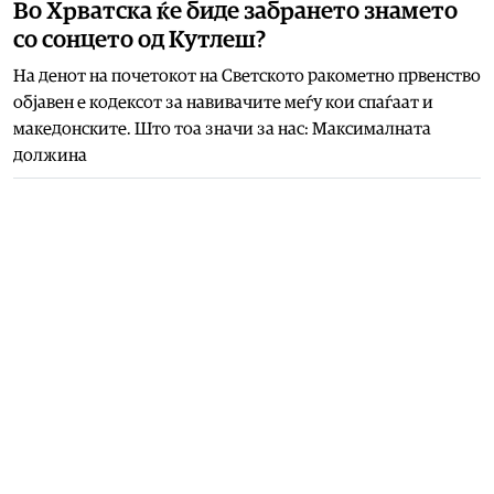
Во Хрватска ќе биде забрането знамето
со сонцето од Кутлеш?
На денот на почетокот на Светското ракометно првенство
објавен е кодексот за навивачите меѓу кои спаѓаат и
македонските. Што тоа значи за нас: Максималната
должина