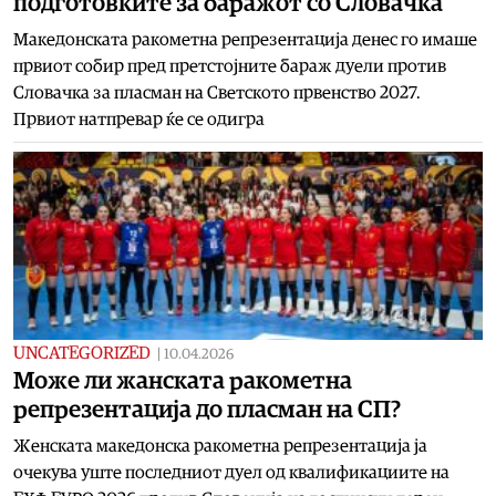
подготовките за баражот со Словачка
Македонската ракометна репрезентација денес го имаше
првиот собир пред претстојните бараж дуели против
Словачка за пласман на Светското првенство 2027.
Првиот натпревар ќе се одигра
UNCATEGORIZED
|
10.04.2026
Moже ли жанската ракометна
репрезентација до пласман на СП?
Женската македонска ракометна репрезентација ја
очекува уште последниот дуел од квалификациите на