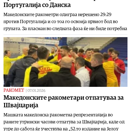
Португалија со Данска
Македонските ракометри одиграа нерешено 29:29
против Португалија и со тоа го освоија првиот бод во
групата. За пласман во следната фаза ќе ни биде потребна
РАКОМЕТ
|
07.01.2026
Македонските ракометари отпатуваа за
Швајцарија
Машката македонска ракометна репрезентација во
раните утрински часови отпатува за Швајцарија, каде од
утре до сабота ќе учествува на „52.то издание на Јелоу