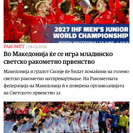
РАКОМЕТ
|
04.03.2026
Во Македонија ќе се игра младинско
светско ракометно првенство
Македонија и градот Скопје ќе бидат домаќини на големо
светско ракометно натпреварување. На Ракометната
федерација на Македонија ѝ е доверена организацијата
на Светското првенство за