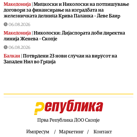
Македонија
|
Мицкоски и Николоски на потпишување
договори за финансирање на изградбата на
железничката делница Крива Паланка – Деве Баир
06.08.2026
Македонија
|
Николоски: Дијаспората доби директна
линија Женева – Скопје
06.08.2026
Балкан
|
Потврдени 23 нови случаи на вирусот на
Западен Нил во Грција
06.08.2026
Македонија
|
МД „Илинден“ – Тирана бара официјалната
веб-страна на Општина Пустец да биде достапна и на
македонски јазик
06.08.2026
Свет
|
МИ6 е најмоќна тајна служба, каде е ЦИА
06.08.2026
Прва Република ДОО Скопје
Македонија
|
МВР со засилени сообраќајни контроли во
рамки на „Роудпол“: Фокус на брзината и безбедноста
Импресум
Маркетинг
Контакт
на патиштата