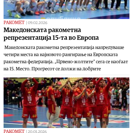
РАКОМЕТ
|
09.02.2026
Македонската ракометна
репрезентација 15-та во Европа
Македонската ракометна репрезентација напредуваше
четири места на најновото рангирање на Европската
ракометна федерација. „Црвено-жолтите“ сега се наоѓаат
на 15. Место. Прогресот се должи на добрите
РАКОМЕТ
|
20.01.2026