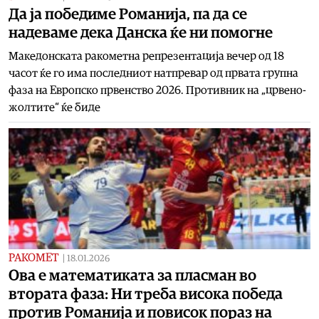
Да ја победиме Романија, па да се
надеваме дека Данска ќе ни помогне
Македонската ракометна репрезентација вечер од 18
часот ќе го има последниот натпревар од првата групна
фаза на Европско првенство 2026. Противник на „црвено-
жолтите“ ќе биде
РАКОМЕТ
|
18.01.2026
Oва е математиката за пласман во
втората фаза: Ни треба висока победа
против Романија и повисок пораз на