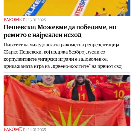
РАКОМЕТ
|
16.01.2025
Пешевски: Можевме да победиме, но
ремито е најреален исход
Пивотот на македонската ракометна репрезентација
Жарко Пешевски, кој издржа безброј дуели со
корпулентните унгарски играчи е задоволен од
прикажаната игра на „црвено-жолтите“ на првиот свој
РАКОМЕТ
|
14.01.2025