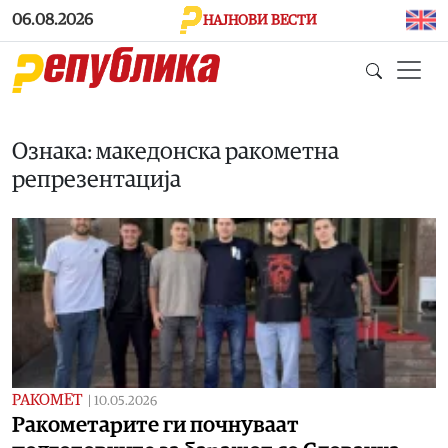
Skip to main content
06.08.2026
НАЈНОВИ ВЕСТИ
Ознака: македонска ракометна
репрезентација
РАКОМЕТ
|
10.05.2026
Ракометарите ги почнуваат