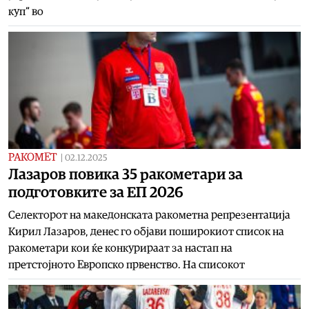
куп“ во
РАКОМЕТ
|
02.12.2025
Лазаров повика 35 ракометари за
подготовките за ЕП 2026
Селекторот на македонската ракометна репрезентација
Кирил Лазаров, денес го објави поширокиот список на
ракометари кои ќе конкурираат за настап на
претстојното Европско првенство. На списокот