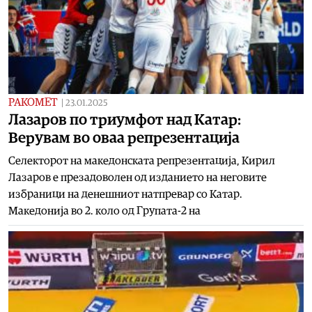
РАКОМЕТ
|
23.01.2025
Лазаров по триумфот над Катар:
Верувам во оваа репрезентација
Селекторот на македонската репрезентација, Кирил
Лазаров е презадоволен од изданието на неговите
избраници на денешниот натпревар со Катар.
Македонија во 2. коло од Групата-2 на