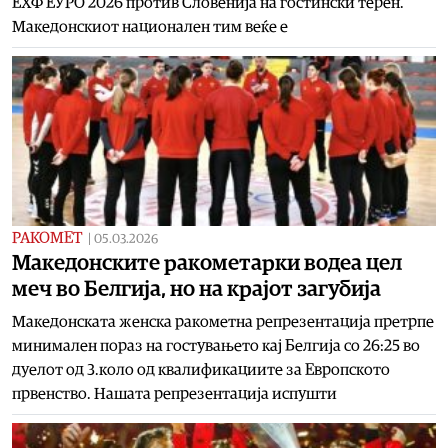
ЕХФ ЕУРО 2026 против Словенија на гостински терен.
Македонскиот национален тим веќе е
РАКОМЕТ
|
05.03.2026
Македонските ракометарки водеа цел
меч во Белгија, но на крајот загубија
Македонската женска ракометна репрезентација претрпе
минимален пораз на гостувањето кај Белгија со 26:25 во
дуелот од 3.коло од квалификациите за Европското
првенство. Нашата репрезентација испушти